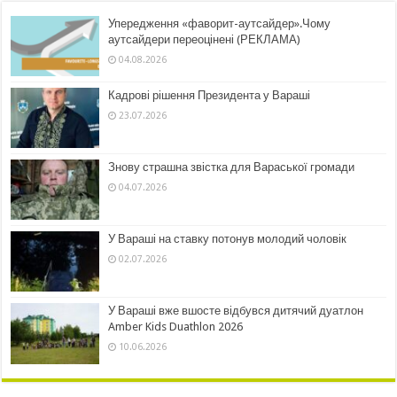
Упередження «фаворит-аутсайдер».Чому
аутсайдери переоцінені (РЕКЛАМА)
04.08.2026
Кадрові рішення Президента у Вараші
23.07.2026
Знову страшна звістка для Вараської громади
04.07.2026
У Вараші на ставку потонув молодий чоловік
02.07.2026
У Вараші вже вшосте відбувся дитячий дуатлон
Amber Kids Duathlon 2026
10.06.2026