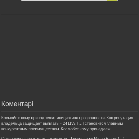
Коментарі
Космобет: кому принадлежит инициатива прозрачности. Как репутация
владельца защищает выплаты - 24 LIVE: […] становится главным
конкурентным преимуществом. Космобет кому принадлеж...
Оголошення про втрату документів – Громадське Місце Рівне: […]