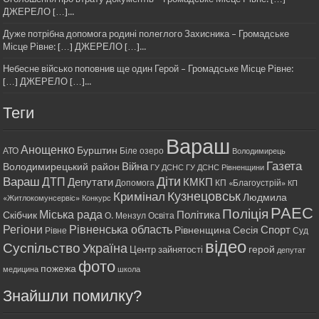
ДЖЕРЕЛО […]...
Дуже потрібна допомога родині полеглого Захисника – Громадське
Місце Рівне: […] ДЖЕРЕЛО […]...
Небесне військо поповнив ще один Герой – Громадське Місце Рівне:
[…] ДЖЕРЕЛО […]...
Теги
Вараш
Анощенко
Бурштин
АТО
Біле озеро
Володимирець
Газета
Війна
Володимирецький район
ГУ ДСНС
ГУ ДСНС Рівненщини
Діти
Вараш
ДТП
Депутати
КМКП
Допомога
КП «Благоустрій»
КП
Кримінал
Кузнецовськ
Людмила
«Житлокомунсервіс»
Конкурс
РАЕС
Поліція
Міська рада
Політика
Скібчик
О. Мензул
Освіта
Регіони
Рівненська область
Спорт
Рівненщина
Сесія
Рівне
Суд
відео
Суспільство
Україна
герой
Центр зайнятості
депутат
фото
пожежа
медицина
школа
Знайшли помилку?