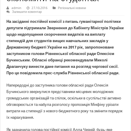
admin
27.10.2016
Регіональні новини
Залишити коментар
На засіданні постійної комісії з питань гуманітарної політики
депутати підтримали Звернення до Кабінету Міністрів України
щодо недопущення скорочення видатків на виплату
стипендій для студентів вищих навчальних закладів у
Державному бюджеті України на 2017 рік, запропоноване
заступником голови Рівненської обласної ради Олексієм
Бучинським. Обласні обранці рекомендували Миколі
Драганчуку винести дане питання на розгляд чергової сесії.
Про це повідомила прес-служба Рівненської обласної ради.
Напередодні до заступника голови обласної ради Олексія
Бучинського звернулися представники місцевих молодіжних
громадських організацій та спілок, оскільки в суспільстві активно
обговорюється та набула розголосу пропозиція Мінфіну урізати
витрати на стипендії з нового бюджетного року та змінити порядок
їх нарахування.
Як зазначила голова постійної комісії Алла Черній, будь-яке