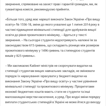
звернення, спрямоване на захист прав і гарантій громадян, ми, як
гуманітарна комісія, рекомендуємо прийняти.
«Більше того, уряд має нарешті виконати Закон України «Про вищу
освіту» № 1556-18, зміни до якого ухвалені ще 1 липня 2014 року в
частині підвищення мінімальної стипендії для здобувачів вищої
освіти до рівня прожиткового мінімуму, – йдеться у тексті
звернення. – На сьогодні студенти недоотримують належні їм за
законодавством 615 гривень, що складають різницю між розміром
прожиткового мінімуму у 1496 гривень та стипендією студентів
вишів у 825 гривень».
– Ми закликаємо Кабінет міністрів не скорочувати видатки на
стипендії студентам вищих навчальних закладів, не змінювати
порядок їх нарахування і врахувати у бюджеті видатки на
виконання Закону України «Про вищу освіту» у частині урівняння
мінімальної стипендії та прожиткового мінімуму. Пріоритетами
економії бюджетних коштів мають стати не студенти та інші
малозахищені верстви населення, а уряд. Про жодні зміни порядку
виплати студентських стипендій в Україні не може йтися до виходу