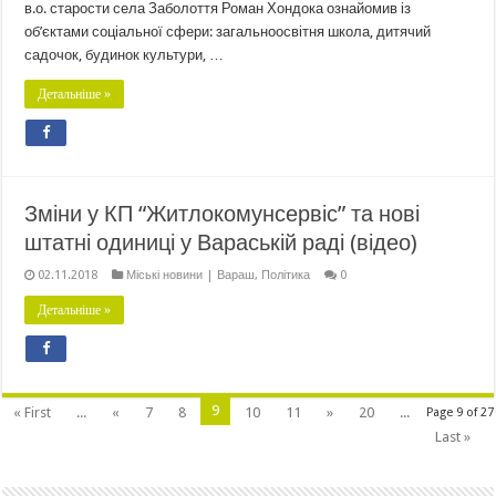
в.о. старости села Заболоття Роман Хондока ознайомив із
об’єктами соціальної сфери: загальноосвітня школа, дитячий
садочок, будинок культури, …
Детальніше »
Зміни у КП “Житлокомунсервіс” та нові
штатні одиниці у Вараській раді (відео)
02.11.2018
Міські новини | Вараш
,
Політика
0
Детальніше »
9
« First
...
«
7
8
10
11
»
20
...
Page 9 of 27
Last »