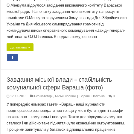
О.Мензула відбулося засідання виконавчого комітету Вараської
міської ради. На початку засідання члени комітету та присутні
привітали О.Мензула з врученням йому з нагоди Дня Збройних сил
України та Дня місцевого самоврядування грамоти від
командувача військ оперативного командування «Захід» генерал-
лейтенанта О.О.Павлюка. В подальшому, основна …
Детальніше »
Завдання міської влади – стабільність
комунальної сфери Вараша (фото)
12.12.2018
Без категорії
,
Міські новини | Вараш
,
Політика
0
У попередніх номерах газети «Вараш» наші журналісти
неодноразово розповідали про те, що у місті були підняті тарифи
на житлово – комунальні послуги. Також досліджували чому так
сталося і чи дійсно таке підняття було економічно обґрунтованим.
Про це ми запитували у багатьох відповідальних працівників