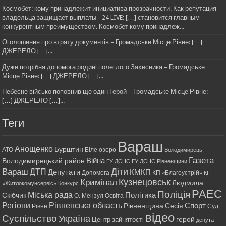
Космобет: кому принадлежит инициатива прозрачности. Как репутация
владельца защищает выплаты - 24 LIVE: […] становится главным
конкурентным преимуществом. Космобет кому принадлеж...
Оголошення про втрату документів – Громадське Місце Рівне: […]
ДЖЕРЕЛО […]...
Дуже потрібна допомога родині полеглого Захисника – Громадське
Місце Рівне: […] ДЖЕРЕЛО […]...
Небесне військо поповнив ще один Герой – Громадське Місце Рівне:
[…] ДЖЕРЕЛО […]...
Теги
Вараш
Анощенко
Бурштин
АТО
Біле озеро
Володимирець
Газета
Війна
Володимирецький район
ГУ ДСНС
ГУ ДСНС Рівненщини
Діти
Вараш
ДТП
Депутати
КМКП
Допомога
КП «Благоустрій»
КП
Кримінал
Кузнецовськ
Людмила
«Житлокомунсервіс»
Конкурс
РАЕС
Поліція
Міська рада
Політика
Скібчик
О. Мензул
Освіта
Регіони
Рівненська область
Спорт
Рівненщина
Сесія
Рівне
Суд
відео
Суспільство
Україна
герой
Центр зайнятості
депутат