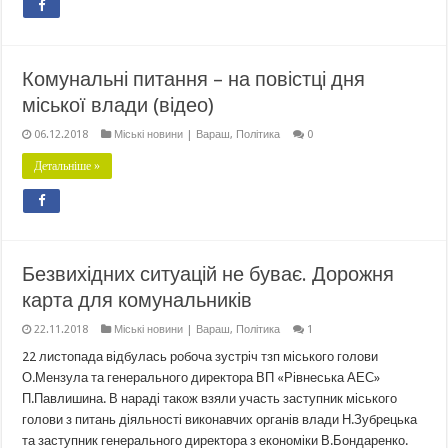
Комунальні питання – на повістці дня
міської влади (відео)
06.12.2018
Міські новини | Вараш
,
Політика
0
Детальніше »
Безвихідних ситуацій не буває. Дорожня
карта для комунальників
22.11.2018
Міські новини | Вараш
,
Політика
1
22 листопада відбулась робоча зустріч тзп міського голови
О.Мензула та генерального директора ВП «Рівнеська АЕС»
П.Павлишина. В нараді також взяли участь заступник міського
голови з питань діяльності виконавчих органів влади Н.Зубрецька
та заступник генерального директора з економіки В.Бондаренко.