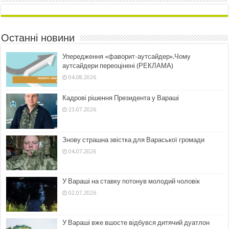
Останні новини
Упередження «фаворит-аутсайдер».Чому
аутсайдери переоцінені (РЕКЛАМА)
04.08.2026
Кадрові рішення Президента у Вараші
23.07.2026
Знову страшна звістка для Вараської громади
04.07.2026
У Вараші на ставку потонув молодий чоловік
02.07.2026
У Вараші вже вшосте відбувся дитячий дуатлон