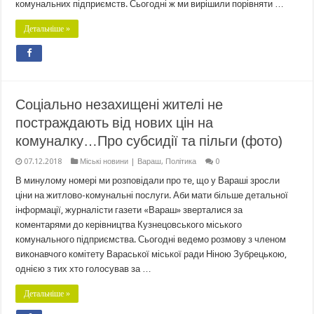
комунальних підприємств. Сьогодні ж ми вирішили порівняти …
Детальніше »
Соціально незахищені жителі не
постраждають від нових цін на
комуналку…Про субсидії та пільги (фото)
07.12.2018
Міські новини | Вараш
,
Політика
0
В минулому номері ми розповідали про те, що у Вараші зросли
ціни на житлово-комунальні послуги. Аби мати більше детальної
інформації, журналісти газети «Вараш» зверталися за
коментарями до керівництва Кузнецовського міського
комунального підприємства. Сьогодні ведемо розмову з членом
виконавчого комітету Вараської міської ради Ніною Зубрецькою,
однією з тих хто голосував за …
Детальніше »