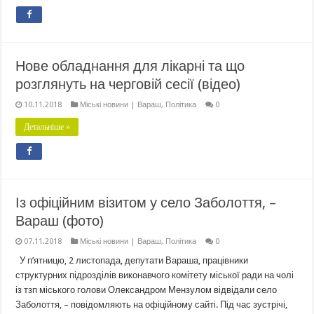
Нове обладнання для лікарні та що
розглянуть на черговій сесії (відео)
10.11.2018
Міські новини | Вараш
,
Політика
0
Детальніше »
Із офіційним візитом у село Заболоття, –
Вараш (фото)
07.11.2018
Міські новини | Вараш
,
Політика
0
У п’ятницю, 2 листопада, депутати Вараша, працівники
структурних підрозділів виконавчого комітету міської ради на чолі
із тзп міського голови Олександром Мензулом відвідали село
Заболоття, – повідомляють на офіційному сайті. Під час зустрічі,