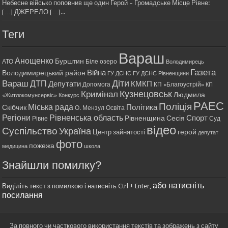
Небесне військо поповнив ще один Герой – Громадське Місце Рівне:
[…] ДЖЕРЕЛО […]...
Теги
Вараш
Анощенко
Бурштин
АТО
Біле озеро
Володимирець
Газета
Війна
Володимирецький район
ГУ ДСНС
ГУ ДСНС Рівненщини
Діти
Вараш
ДТП
Депутати
КМКП
Допомога
КП «Благоустрій»
КП
Кримінал
Кузнецовськ
Людмила
«Житлокомунсервіс»
Конкурс
РАЕС
Поліція
Міська рада
Політика
Скібчик
О. Мензул
Освіта
Регіони
Рівненська область
Спорт
Рівненщина
Сесія
Рівне
Суд
відео
Суспільство
Україна
герой
Центр зайнятості
депутат
фото
пожежа
медицина
школа
Знайшли помилку?
або натисніть
Виділіть текст з помилкою і натисніть Ctrl + Enter,
посилання
За повного чи часткового використання текстів та зображень з сайту