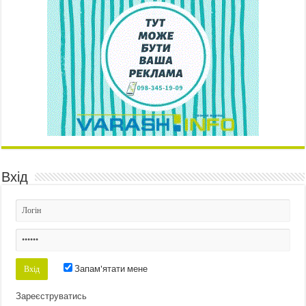
Вхід
Запам'ятати мене
Зареєструватись