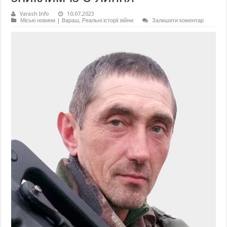
Varash Info
10.07.2023
Міські новини | Вараш
,
Реальні історії війни
Залишити коментар