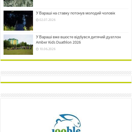
У Вараші на ставку потонув молодий чоловік
02.07.2026
У Вараші вже вшосте відбувся дитячий дуатлон
Amber Kids Duathlon 2026
10.06.2026