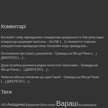
Коментарі
Космобет: кому принадлежит инициатива прозрачности. Как репутация
владельца защищает выплаты - 24 LIVE: […] становится главным
конкурентным преимуществом. Космобет кому принадлеж...
Оголошення про втрату документів – Громадське Місце Рівне: […]
ДЖЕРЕЛО […]...
Дуже потрібна допомога родині полеглого Захисника – Громадське
Місце Рівне: […] ДЖЕРЕЛО […]...
Небесне військо поповнив ще один Герой – Громадське Місце Рівне:
[…] ДЖЕРЕЛО […]...
Теги
Вараш
Анощенко
Бурштин
АТО
Біле озеро
Володимирець