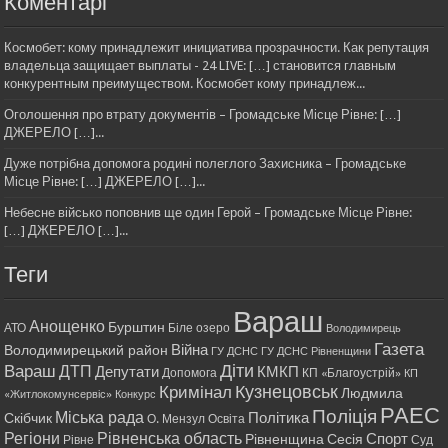
Коментарі
Космобет: кому принадлежит инициатива прозрачности. Как репутация
владельца защищает выплаты - 24 LIVE: […] становится главным
конкурентным преимуществом. Космобет кому принадлеж...
Оголошення про втрату документів – Громадське Місце Рівне: […]
ДЖЕРЕЛО […]...
Дуже потрібна допомога родині полеглого Захисника – Громадське
Місце Рівне: […] ДЖЕРЕЛО […]...
Небесне військо поповнив ще один Герой – Громадське Місце Рівне:
[…] ДЖЕРЕЛО […]...
Теги
Вараш
Анощенко
Бурштин
АТО
Біле озеро
Володимирець
Газета
Війна
Володимирецький район
ГУ ДСНС
ГУ ДСНС Рівненщини
Діти
Вараш
ДТП
Депутати
КМКП
Допомога
КП «Благоустрій»
КП
Кримінал
Кузнецовськ
Людмила
«Житлокомунсервіс»
Конкурс
РАЕС
Поліція
Міська рада
Політика
Скібчик
О. Мензул
Освіта
Регіони
Рівненська область
Спорт
Рівненщина
Сесія
Рівне
Суд