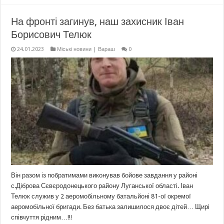
На фронті загинув, наш захисник Іван
Борисович Телюк
24.01.2023
Міські новини | Вараш
0
Він разом із побратимами виконував бойове завдання у районі
с.Діброва Сєвєродонецького району Луганської області. Іван
Телюк служив у 2 аеромобільному батальйоні 81-ої окремої
аеромобільної бригади. Без батька залишилося двоє дітей… Щирі
співчуття рідним…!!!