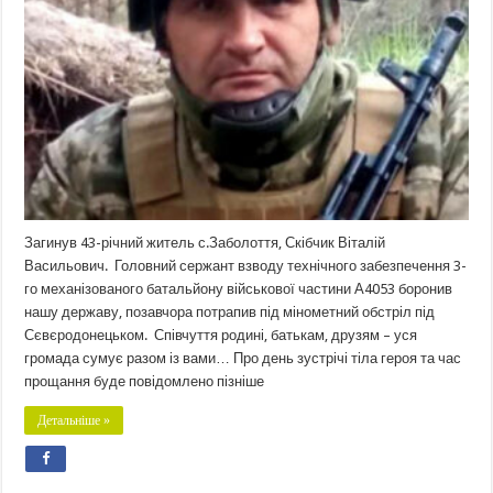
Загинув 43-річний житель с.Заболоття, Скібчик Віталій
Васильович. Головний сержант взводу технічного забезпечення 3-
го механізованого батальйону військової частини А4053 боронив
нашу державу, позавчора потрапив під мінометний обстріл під
Сєвєродонецьком. Співчуття родині, батькам, друзям – уся
громада сумує разом із вами… Про день зустрічі тіла героя та час
прощання буде повідомлено пізніше
Детальніше »