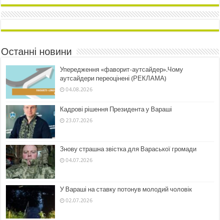
Останні новини
Упередження «фаворит-аутсайдер».Чому
аутсайдери переоцінені (РЕКЛАМА)
04.08.2026
Кадрові рішення Президента у Вараші
23.07.2026
Знову страшна звістка для Вараської громади
04.07.2026
У Вараші на ставку потонув молодий чоловік
02.07.2026