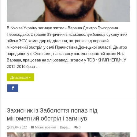
В бою за Україну загинув житель Вараша Дмитро Григорович
Переходько. 2 травня 39-річний військовослужбовець сухопутних
військ ЗСУ, командир відділення, потрапив під ворожий
мінометний обстріл у селі Пречистівка Донецької області. Дмитро
народився у с.Суховоля, навчався у загальноосвітній школі №4
Вараша, працював на хлібозаводі, згодом у ТОВ “КНМП “ЕПМ”. У
2015-2016 брав …
Детальніше »
Захисник із Заболоття попав під
мінометний обстріл і загинув
29.04.2022
Міські новини | Вараш
0