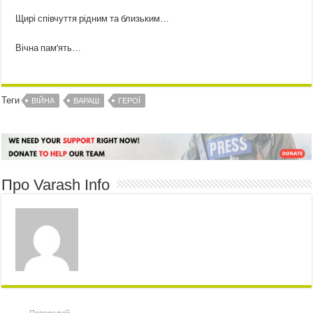
Щирі співчуття рідним та близьким…
Вічна пам’ять…
Теги
ВІЙНА
ВАРАШ
ГЕРОЇ
Про Varash Info