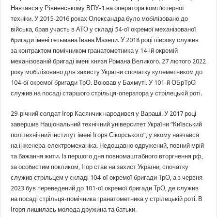
Навчався у Рівненському ВПУ-1 на оператора комп’ютерної
техніки. У 2015-2016 роках Олександра було мобілізовано до
війська, брав участь в АТО у складі 54-ої окремої механізованої
бригади імені гетьмана Івана Мазепи. У 2018 році півроку служив
за контрактом помічником гранатометника у 14-ій окремій
механізованій бригаді імені князя Романа Великого. 27 лютого 2022
року мобілізовано для захисту України спочатку кулеметником до
104-ої окремої бригади ТрО. Воював у Бахмуті. У 101-й ОБрТрО
служив на посаді старшого стрільця-оператора у стрілецькій роті.
29-річний солдат Ігор Касянчик народився у Вараші. У 2017 році
завершив Національний технічний університет України “Київський
політехнічний інститут імені Ігоря Сікорського”, у якому навчався
на інженера-електромеханіка. Недощавно одружений, повний мрій
та бажання жити. Із першого дня повномаштабного вторгнення рф,
за особистим покликом, Ігор став на захист України, спочатку
служив стрільцем у складі 104-ої окремої бригади ТрО, а з червня
2023 був переведений до 101-ої окремої бригади ТрО, де служив
на посаді стрільця-помічника гранатометника у стрілецькій роті. В
Ігоря лишилась молода дружина та батьки.