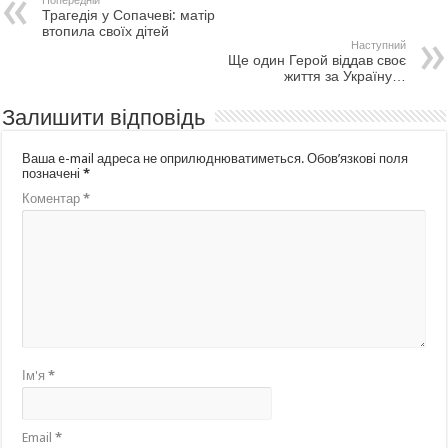
Попередній
Трагедія у Сопачеві: матір
втопила своїх дітей
Наступний
Ще один Герой віддав своє
життя за Україну…
Залишити відповідь
Ваша e-mail адреса не оприлюднюватиметься.
Обов’язкові поля
позначені
*
Коментар
*
Ім'я
*
Email
*