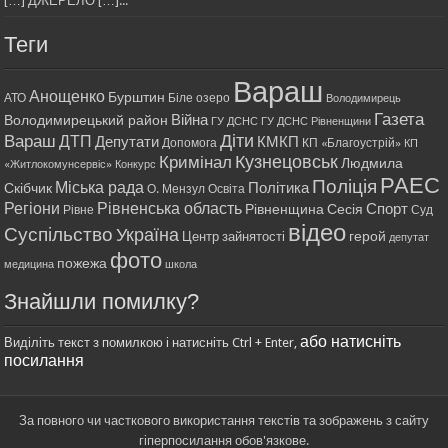
[…] ДЖЕРЕЛО […]...
Теги
Вараш
Анощенко
Бурштин
АТО
Біле озеро
Володимирець
Газета
Війна
Володимирецький район
ГУ ДСНС
ГУ ДСНС Рівненщини
Діти
Вараш
ДТП
Депутати
КМКП
Допомога
КП «Благоустрій»
КП
Кримінал
Кузнецовськ
Людмила
«Житлокомунсервіс»
Конкурс
РАЕС
Поліція
Міська рада
Політика
Скібчик
О. Мензул
Освіта
Регіони
Рівненська область
Спорт
Рівненщина
Сесія
Рівне
Суд
відео
Суспільство
Україна
герой
Центр зайнятості
депутат
фото
пожежа
медицина
школа
Знайшли помилку?
або натисніть
Виділіть текст з помилкою і натисніть Ctrl + Enter,
посилання
За повного чи часткового використання текстів та зображень з сайту
гіперпосилання обов'язкове.