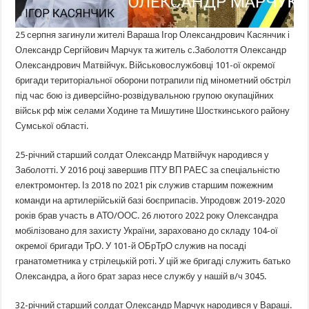
25 серпня загинули жителі Вараша Ігор Олександрович Касянчик і
Олександр Сергійович Марчук та житель с.Заболоття Олександр
Олександрович Матвійчук. Військовослужбовці 101-ої окремої
бригади територіальної оборони потрапили під мінометний обстріл
під час бою із диверсійно-розвідувальною групою окупаційних
військ рф між селами Ходине та Мишутине Шосткинського району
Сумської області.
25-річний старший солдат Олександр Матвійчук народився у
Заболотті. У 2016 році завершив ПТУ ВП РАЕС за спеціальністю
електромонтер. Із 2018 по 2021 рік служив старшим пожежним
команди на артилерійській базі боєприпасів. Упродовж 2019-2020
років брав участь в АТО/ООС. 26 лютого 2022 року Олександра
мобілізовано для захисту України, зараховано до складу 104-ої
окремої бригади ТрО. У 101-й ОБрТрО служив на посаді
гранатометника у стрілецькій роті. У цій же бригаді служить батько
Олександра, а його брат зараз несе службу у нашій в/ч 3045.
32-річний старший солдат Олександр Марчук народився у Вараші.