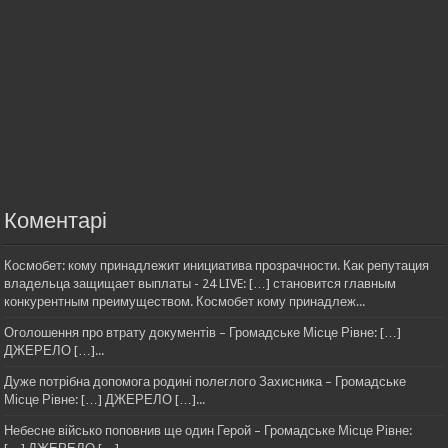
Коментарі
Космобет: кому принадлежит инициатива прозрачности. Как репутация
владельца защищает выплаты - 24 LIVE: […] становится главным
конкурентным преимуществом. Космобет кому принадлеж...
Оголошення про втрату документів – Громадське Місце Рівне: […]
ДЖЕРЕЛО […]...
Дуже потрібна допомога родині полеглого Захисника – Громадське
Місце Рівне: […] ДЖЕРЕЛО […]...
Небесне військо поповнив ще один Герой – Громадське Місце Рівне: