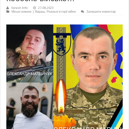
Varash Info
27.08.2023
Міські новини | Вараш
,
Реальні історії війни
Залишити коментар