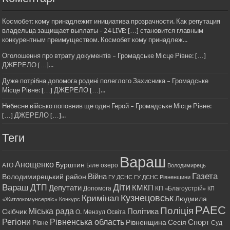
Космобет: кому принадлежит инициатива прозрачности. Как репутация
владельца защищает выплаты - 24 LIVE: […] становится главным
конкурентным преимуществом. Космобет кому принадлеж...
Оголошення про втрату документів – Громадське Місце Рівне: […]
ДЖЕРЕЛО […]...
Дуже потрібна допомога родині полеглого Захисника – Громадське
Місце Рівне: […] ДЖЕРЕЛО […]...
Небесне військо поповнив ще один Герой – Громадське Місце Рівне:
[…] ДЖЕРЕЛО […]...
Теги
Вараш
Анощенко
Бурштин
АТО
Біле озеро
Володимирець
Газета
Війна
Володимирецький район
ГУ ДСНС
ГУ ДСНС Рівненщини
Діти
Вараш
ДТП
Депутати
КМКП
Допомога
КП «Благоустрій»
КП
Кримінал
Кузнецовськ
Людмила
«Житлокомунсервіс»
Конкурс
РАЕС
Поліція
Міська рада
Політика
Скібчик
О. Мензул
Освіта
Регіони
Рівненська область
Спорт
Рівненщина
Сесія
Рівне
Суд