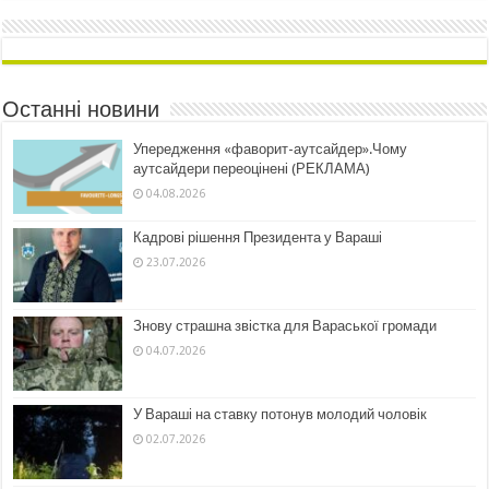
Останні новини
Упередження «фаворит-аутсайдер».Чому
аутсайдери переоцінені (РЕКЛАМА)
04.08.2026
Кадрові рішення Президента у Вараші
23.07.2026
Знову страшна звістка для Вараської громади
04.07.2026
У Вараші на ставку потонув молодий чоловік
02.07.2026