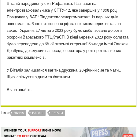
Віталій народився у смт Рафалівка. Навчався на
електрозварювальника у СПТУ-12, яке завершив у 1998 році.
Працював у ВАТ “Південтеплоенергомонтаж”. Із перших днів
повномасштабного вторгнення рф за покликом серця встав на
захист України, 27 лютого 2022 року було мобілізовано до роти
охорони Вараського РТЦКтаСП. В кінці березня 2023 року солдата
було переведено до 68-ої окремої єгерської бригади імені Олекси
Довбуша, де служив на посаді оператора у роті протитанкових
ракетних комплексів.
У Віталія залишилися вагітна дружина, 20-річний син та мати…
Щирі співчуття рідним та близьким
Вічна пам’ять…
Теги
ВІЙНА
ВАРАШ
ГЕРОЙ