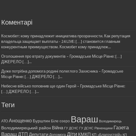
Коментарі
Космобет: кому принадлежит инициатива прозрачности. Как репутация
владельца защищает выплаты - 24 LIVE: […] становится главным
конкурентным преимуществом. Космобет кому принадлеж...
Оголошення про втрату документів – Громадське Місце Рівне: […]
ДЖЕРЕЛО […]...
Дуже потрібна допомога родині полеглого Захисника – Громадське
Місце Рівне: […] ДЖЕРЕЛО […]...
Небесне військо поповнив ще один Герой – Громадське Місце Рівне:
[…] ДЖЕРЕЛО […]...
Теги
Вараш
Анощенко
Бурштин
АТО
Біле озеро
Володимирець
Газета
Війна
Володимирецький район
ГУ ДСНС
ГУ ДСНС Рівненщини
Діти
Вараш
ДТП
Депутати
КМКП
Допомога
КП «Благоустрій»
КП