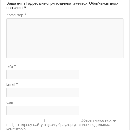
Ваша e-mail адреса не оприлюднюватиметься.
Обов’язкові поля
позначені
*
Коментар
*
Ім'я
*
Email
*
Сайт
Зберегти моє ім'я, e-
mail, та адресу сайту в цьому браузері для моїх подальших
коментарів.