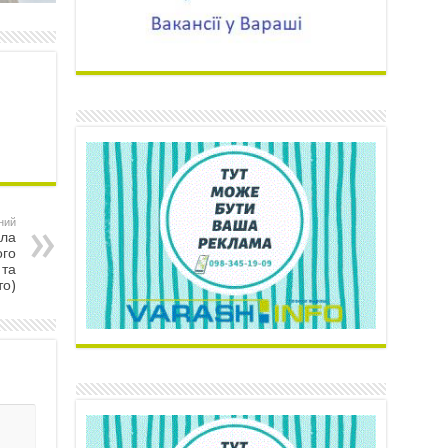
ний
ила
ого
 та
то)