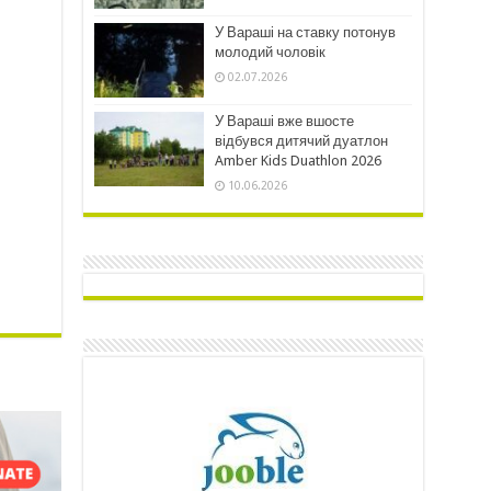
У Вараші на ставку потонув
молодий чоловік
02.07.2026
У Вараші вже вшосте
відбувся дитячий дуатлон
Amber Kids Duathlon 2026
10.06.2026