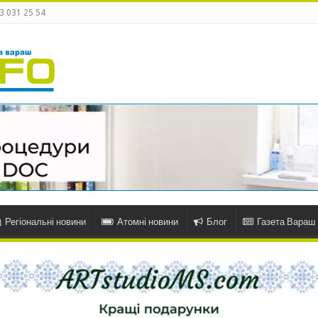
3 031 25 54
Регіональні новини
Атомні новини
Блог
Газета Вараш