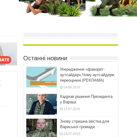
Останні новини
Упередження «фаворит-
аутсайдер».Чому аутсайдери
х
переоцінені (РЕКЛАМА)
04.08.2026
Кадрові рішення Президента
у Вараші
23.07.2026
Знову страшна звістка для
Вараської громади
04.07.2026