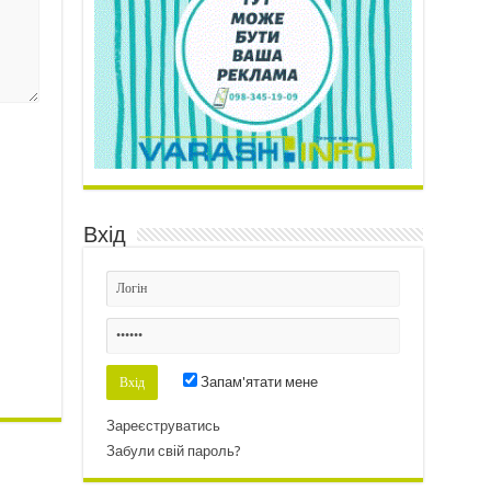
Вхід
Запам'ятати мене
Зареєструватись
Забули свій пароль?