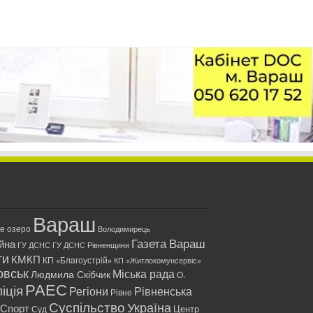
Вараш
ле озеро
Володимирець
Газета Вараш
йна
ГУ ДСНС
ГУ ДСНС Рівненщини
ти
КМКП
КП «Благоустрій»
КП «Житлокомунсервіс»
овськ
Міська рада
Людмила Скібчик
О.
РАЕС
іція
Регіони
Рівненська
Рівне
Суспільство
Україна
Спорт
Центр
Суд