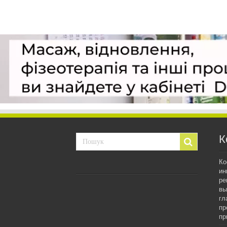
К
Ко
ин
ре
вы
гл
пр
пр