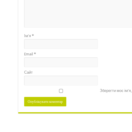
Ім'я
*
Email
*
Сайт
Зберегти моє ім'я