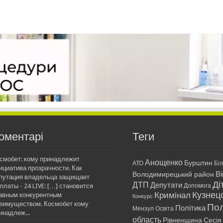
оментарі
Теги
смобет: кому принадлежит
Анощенко
Бурштин
АТО
Бі
ициатива прозрачности. Как
Ві
Володимирецький район
путация владельца защищает
Ді
ДТП
Депутати
платы - 24 LIVE: […] становится
Допомога
Кримінал
Кузнец
авным конкурентным
Конкурс
еимуществом. Космобет кому
Пол
Політика
Мензул
Освіта
инадлеж...
область
Рівненщина
Сесія