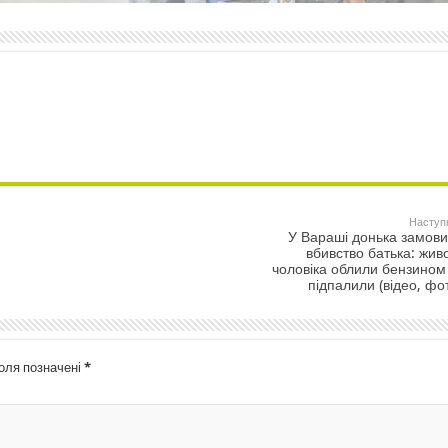
Наступ
У Вараші донька замов
вбивство батька: жив
чоловіка облили бензином
підпалили (відео, фо
поля позначені
*