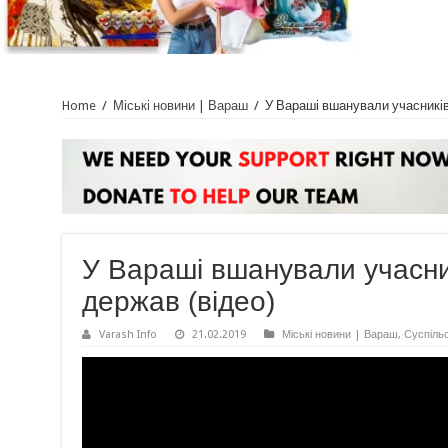
Home
/
Міські новини | Вараш
/
У Вараші вшанували учасників 
У Вараші вшанували учасник
держав (відео)
Varash Info
21.02.2019
Міські новини | Вараш
,
Суспіль