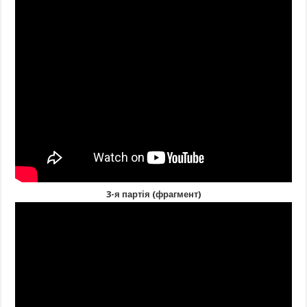
3-я партія (фрагмент)