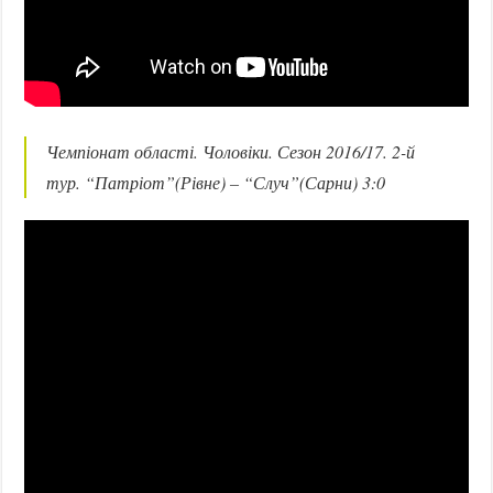
Чемпіонат області. Чоловіки. Сезон 2016/17. 2-й
тур. “Патріот”(Рівне) – “Случ”(Сарни) 3:0