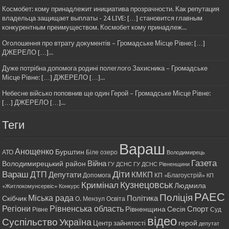
Космобет: кому принадлежит инициатива прозрачности. Как репутация
владельца защищает выплаты - 24 LIVE: […] становится главным
конкурентным преимуществом. Космобет кому принадлеж...
Оголошення про втрату документів – Громадське Місце Рівне: […]
ДЖЕРЕЛО […]...
Дуже потрібна допомога родині полеглого Захисника – Громадське
Місце Рівне: […] ДЖЕРЕЛО […]...
Небесне військо поповнив ще один Герой – Громадське Місце Рівне:
[…] ДЖЕРЕЛО […]...
Теги
Вараш
Анощенко
Бурштин
АТО
Біле озеро
Володимирець
Газета
Війна
Володимирецький район
ГУ ДСНС
ГУ ДСНС Рівненщини
Діти
Вараш
ДТП
Депутати
КМКП
Допомога
КП «Благоустрій»
КП
Кримінал
Кузнецовськ
Людмила
«Житлокомунсервіс»
Конкурс
РАЕС
Поліція
Міська рада
Політика
Скібчик
О. Мензул
Освіта
Регіони
Рівненська область
Спорт
Рівненщина
Сесія
Рівне
Суд
відео
Суспільство
Україна
герой
Центр зайнятості
депутат