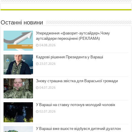
Останні новини
Упередження «фаворит-аутсайдер».Чому
аутсайдери переоцінені (РЕКЛАМА)
04.08.2026
Кадрові рішення Президента у Вараші
23.07.2026
Знову страшна звістка для Вараської громади
04.07.2026
У Вараші на ставку потонув молодий чоловік
02.07.2026
У Вараші вже вшосте відбувся дитячий дуатлон