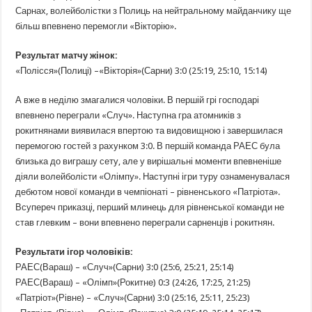
Сарнах, волейболістки з Полиць на нейтральному майданчику ще
більш впевнено перемогли «Вікторію».
Результат матчу жінок:
«Полісся»(Полиці) –«Вікторія»(Сарни) 3:0 (25:19, 25:10, 15:14)
А вже в неділю змагалися чоловіки. В першій грі господарі
впевнено переграли «Случ». Наступна гра атомників з
рокитнянами виявилася впертою та видовищною і завершилася
перемогою гостей з рахунком 3:0. В першій команда РАЕС була
близька до виграшу сету, але у вирішальні моменти впевненіше
діяли волейболісти «Олімпу». Наступні ігри туру ознаменувалася
дебютом нової команди в чемпіонаті – рівненського «Патріота».
Всупереч приказці, перший млинець для рівненської команди не
став глевким – вони впевнено переграли сарненців і рокитнян.
Результати ігор чоловіків:
РАЕС(Вараш) – «Случ»(Сарни) 3:0 (25:6, 25:21, 25:14)
РАЕС(Вараш) – «Олімп»(Рокитне) 0:3 (24:26, 17:25, 21:25)
«Патріот»(Рівне) – «Случ»(Сарни) 3:0 (25:16, 25:11, 25:23)