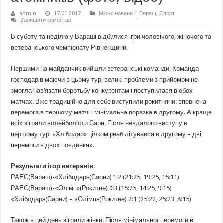
admin
17.01.2017
Міські новини | Вараш
,
Спорт
Залишити коментар
В суботу та неділю у Вараші відбулися ігри чоловічого, жіночого та
ветеранського чемпіонату Рівненщини.
Першими на майданчик вийшли ветеранські команди. Команда
господарів маючи в цьому турі великі проблеми з прийомом не
змогла нав’язати боротьбу конкурентам і поступилася в обох
матчах. Вже традиційно для себе виступили рокитняни: впевнена
перемога в першому матчі і мінімальна поразка в другому. А краще
всіх зіграли волейболісти Сарн. Після невдалого виступу в
першому турі «Хлібодар» цілком реабілітувався в другому – дві
перемоги в двох поєдинках.
Результати ігор ветеранів:
РАЕС(Вараш)-«Хлібодар»(Сарни) 1:2 (21:25, 19:25, 15:11)
РАЕС(Вараш)-«Олімп»(Рокитне) 0:3 (15:25, 14:25, 9:15)
«Хлібодар»(Сарни) – «Олімп»(Рокитне) 2:1 (25:22, 25:23, 8:15)
Також в цей день зіграли жінки. Після мінімальної перемоги в