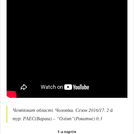
Чемпіонат області. Чоловіки. Сезон 2016/17. 2-й
тур. РАЕС(Вараш) – “Олімп”(Рокитне) 0:3
1-а партія