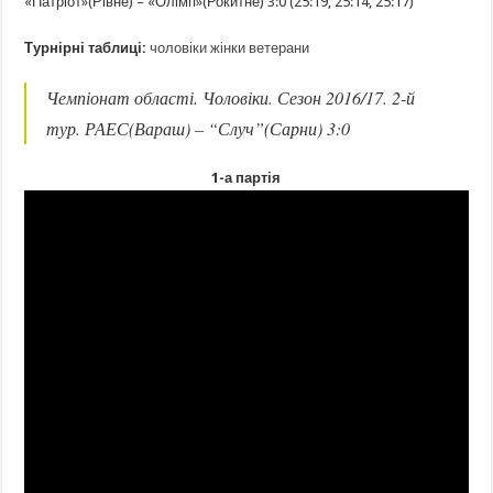
«Патріот»(Рівне) – «Олімп»(Рокитне) 3:0 (25:19, 25:14, 25:17)
Турнірні таблиці:
чоловіки
жінки
ветерани
Чемпіонат області. Чоловіки. Сезон 2016/17. 2-й
тур. РАЕС(Вараш) – “Случ”(Сарни) 3:0
1-а партія