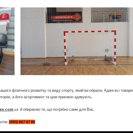
шого фізичного розвитку та виду спорту, який ви обрали. Адже всі товари
иторію, а його асортимент та ціни приємно здивують.
an.com
.ua
й обираємо те, що потрібно саме для Вас.
нтів:
(093) 867 07 89