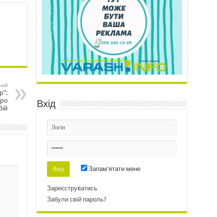
ний
р”:
про
Вхід
бій
Запам'ятати мене
Зареєструватись
Забули свій пароль?