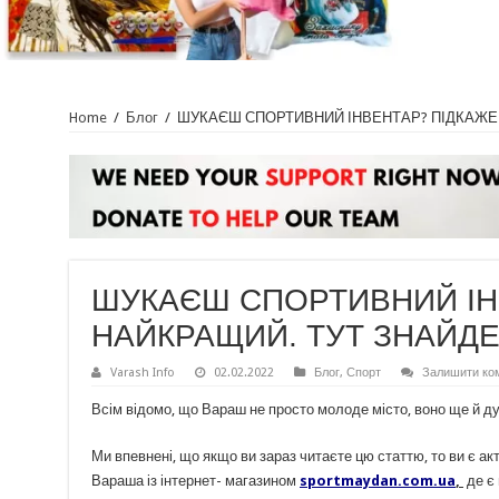
Home
/
Блог
/
ШУКАЄШ СПОРТИВНИЙ ІНВЕНТАР? ПІДКАЖЕ
ШУКАЄШ СПОРТИВНИЙ ІН
НАЙКРАЩИЙ. ТУТ ЗНАЙД
Varash Info
02.02.2022
Блог
,
Спорт
Залишити ко
Всім відомо, що Вараш не просто молоде місто, воно ще й 
Ми впевнені, що якщо ви зараз читаєте цю статтю, то ви є 
Вараша із інтернет- магазином
sportmaydan.com.ua
,
де є