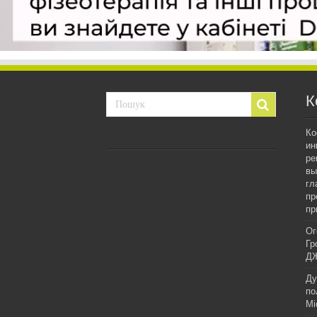
К
Ко
ин
ре
вы
гл
пр
пр
Ог
Гр
ДЖ
Ду
по
Мі