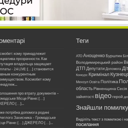
оментарі
Теги
смобет: кому принадлежит
Анощенко
Бурштин
АТО
Бі
ициатива прозрачности. Как
Ві
Володимирецький район
путация владельца защищает
Ді
ДТП
Депутати
платы - 24 LIVE: […] становится
Допомога
Кримінал
Кузнец
авным конкурентным
Конкурс
еимуществом. Космобет кому
Пол
Політика
Мензул
Освіта
инадлеж...
область
Рівненщина
Сесія
олошення про втрату документів –
відео
герой
зайнятості
де
омадське Місце Рівне: […]
ЕРЕЛО […]...
Знайшли помилк
же потрібна допомога родині
леглого Захисника – Громадське
Виділіть текст з помилкою і нат
сце Рівне: […] ДЖЕРЕЛО […]...
посилання