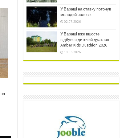
У Вараші на ставку потонув
молодий чоловік
02.07.2026
У Вараші вже вшосте
відбувся дитячий дуатлон
Amber Kids Duathlon 2026
10.06.2026
 на