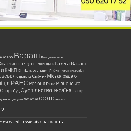
Вараш
ле озеро
Володимирець
Газета Вараш
йна
ГУ ДСНС
ГУ ДСНС Рівненщини
ти
КМКП
КП «Благоустрій»
КП «Житлокомунсервіс»
овськ
Міська рада
Людмила Скібчик
О.
РАЕС
іція
Регіони
Рівненська
Рівне
Суспільство
Україна
Спорт
Центр
Суд
фото
пожежа
путат
медицина
школа
у?
або натисніть
исніть Ctrl + Enter,