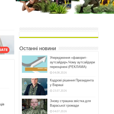
Останні новини
Упередження «фаворит-
аутсайдер».Чому аутсайдери
переоцінені (РЕКЛАМА)
04.08.2026
Кадрові рішення Президента
у Вараші
23.07.2026
Знову страшна звістка для
ців
Вараської громади
04.07.2026