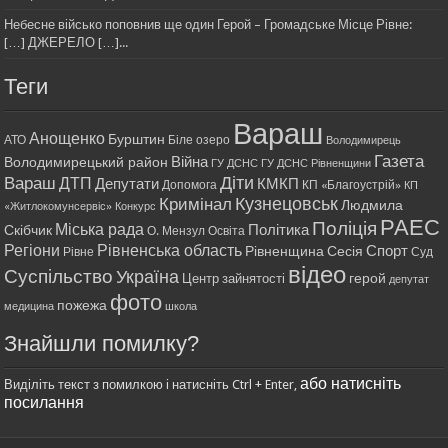
Небесне військо поповнив ще один Герой – Громадське Місце Рівне:
[…] ДЖЕРЕЛО […]...
Теги
Вараш
Анощенко
Бурштин
АТО
Біле озеро
Володимирець
Газета
Війна
Володимирецький район
ГУ ДСНС
ГУ ДСНС Рівненщини
Діти
Вараш
ДТП
Депутати
КМКП
Допомога
КП «Благоустрій»
КП
Кримінал
Кузнецовськ
Людмила
«Житлокомунсервіс»
Конкурс
РАЕС
Поліція
Міська рада
Політика
Скібчик
О. Мензул
Освіта
Регіони
Рівненська область
Спорт
Рівненщина
Сесія
Рівне
Суд
відео
Суспільство
Україна
герой
Центр зайнятості
депутат
фото
пожежа
медицина
школа
Знайшли помилку?
або натисніть
Виділіть текст з помилкою і натисніть Ctrl + Enter,
посилання