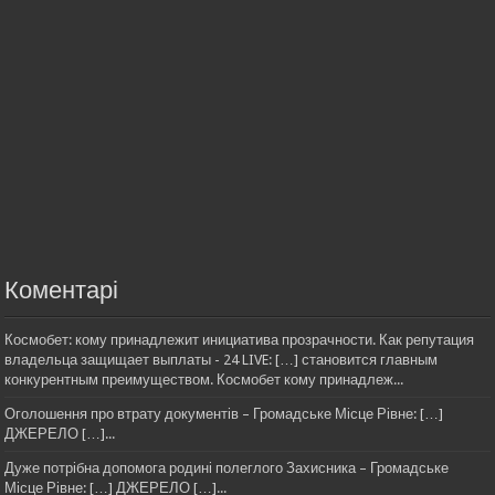
Коментарі
Космобет: кому принадлежит инициатива прозрачности. Как репутация
владельца защищает выплаты - 24 LIVE: […] становится главным
конкурентным преимуществом. Космобет кому принадлеж...
Оголошення про втрату документів – Громадське Місце Рівне: […]
ДЖЕРЕЛО […]...
Дуже потрібна допомога родині полеглого Захисника – Громадське
Місце Рівне: […] ДЖЕРЕЛО […]...