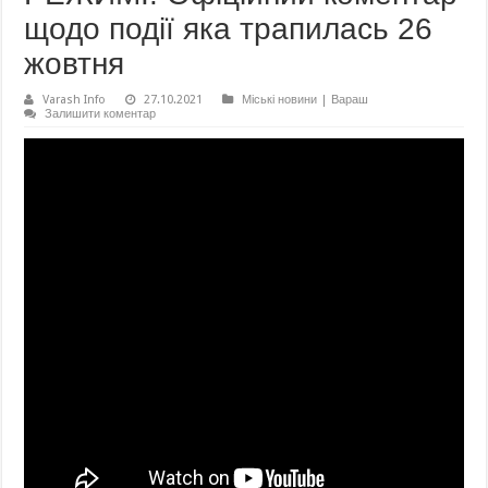
щодо події яка трапилась 26
жовтня
Varash Info
27.10.2021
Міські новини | Вараш
Залишити коментар