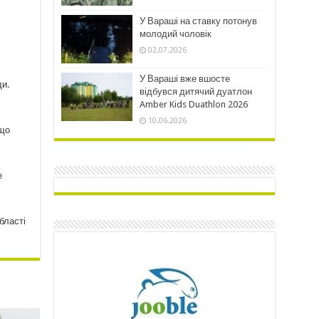
У Вараші на ставку потонув
молодий чоловік
02.07.2026
У Вараші вже вшосте
ди.
відбувся дитячий дуатлон
Amber Kids Duathlon 2026
10.06.2026
 що
е
бласті