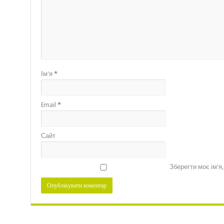
Ім'я
*
Email
*
Сайт
Зберегти моє ім'я