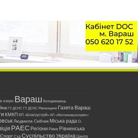
Вараш
ле озеро
Володимирець
Газета Вараш
йна
ГУ ДСНС
ГУ ДСНС Рівненщини
ти
КМКП
КП «Благоустрій»
КП «Житлокомунсервіс»
овськ
Міська рада
Людмила Скібчик
О.
РАЕС
іція
Регіони
Рівненська
Рівне
Суспільство
Україна
Спорт
Центр
Суд