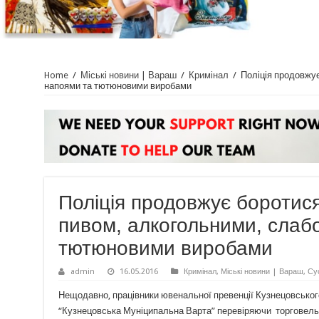
Home
/
Міські новини | Вараш
/
Кримінал
/
Поліція продовжу
напоями та тютюновими виробами
Поліція продовжує боротися
пивом, алкогольними, слаб
тютюновими виробами
admin
16.05.2016
Кримінал
,
Міські новини | Вараш
,
Су
Нещодавно, працівники ювенальної превенції Кузнецовського
“Кузнецовська Муніципальна Варта” перевіряючи торговельн