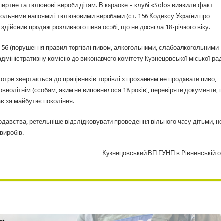
пиртне та тютюнові вироби дітям. В караоке – клубі «Solo» виявили факт
гольними напоями і тютюновими виробами (ст. 156 Кодексу України про
здійснив продаж розливного пива особі, що не досягла 18-річного віку.
.156 (порушення правил торгівлі пивом, алкогольними, слабоалкогольними
дміністративну комісію до виконавчого комітету Кузнецовської міської ра
отре звертається до працівників торгівлі з проханням не продавати пиво,
овнолітнім (особам, яким не виповнилося 18 років), перевіряти документи,
є за майбутнє покоління.
давства, ретельніше відслідковувати проведення вільного часу дітьми, н
виробів.
Кузнецовський ВП ГУНП в Рівненській о