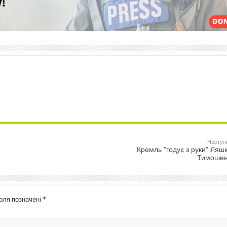
Наступ
Кремль “годує з руки” Ляшк
Тимошен
поля позначені
*