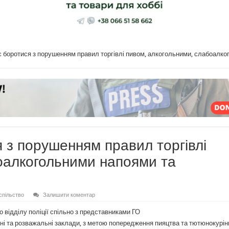
є боротися з порушенням правил торгівлі пивом, алкогольними, слабоалк
 з порушенням правил торгівлі
оалкогольними напоями та
спільство
Залишити коментар
 відділу поліції спільно з представниками ГО
і та розважальні заклади, з метою попередження пияцтва та тютюнокурін