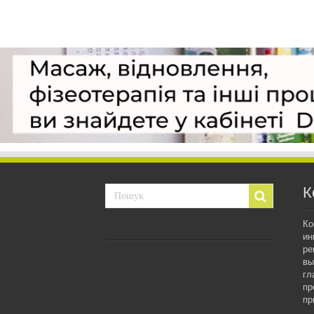
К
Ко
ин
ре
вы
гл
пр
пр