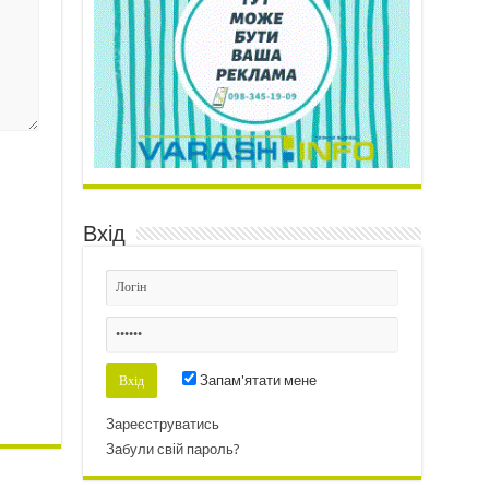
Вхід
Запам'ятати мене
Зареєструватись
Забули свій пароль?