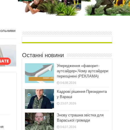
огольними
Останні новини
Упередження «фаворит-
аутсайдер».Чому аутсайдери
переоцінені (РЕКЛАМА)
04.08.2026
Кадрові рішення Президента
у Вараші
23.07.2026
Знову страшна звістка для
Вараської громади
ня
04.07.2026