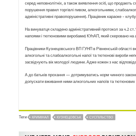
серед неповнолітніх, а також виявлення осіб, що продають с
порушення правил торгівлі пивом, алкогольними, слабоалко
адміністративні правопорушення). Працівник караоке – клубу 
На винуватця складено адміністративний протокол за ч.2 ст
напоями і тютюновими виробами) КУпАП, який скеровано на а
Працівники Кузнецовського ВП ГУНП в Рівненській області вк
алкогольні та слабоалкогольні напої та тютюнові вироби неп
засвідчують вік молодої людини. Адже кожен з нас відповіда
А до батьків прохання — дотримуватись норм чинного законо
допускати вживання ними алкогольних напоїв та тютюнових 
Теги
КРИМІНАЛ
КУЗНЕЦОВСЬК
СУСПІЛЬСТВО