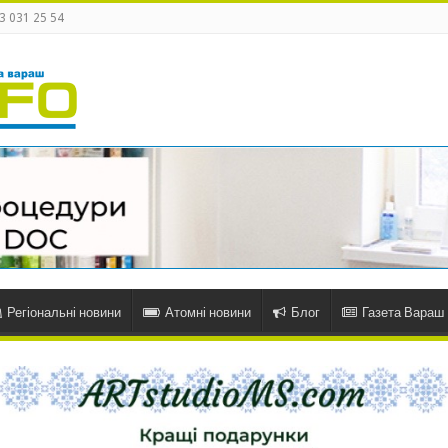
3 031 25 54
Регіональні новини
Атомні новини
Блог
Газета Вараш