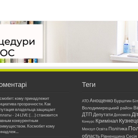
оментарі
Теги
смобет: кому принадлежит
Анощенко
Бурштин
АТО
Бі
ициатива прозрачности. Как
Ві
Володимирецький район
путация владельца защищает
Ді
ДТП
Депутати
платы - 24 LIVE: […] становится
Допомога
Кримінал
Кузнец
авным конкурентным
Конкурс
еимуществом. Космобет кому
Пол
Політика
Мензул
Освіта
инадлеж...
область
Рівненщина
Сесія