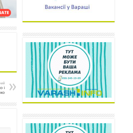
ний
о і
ко