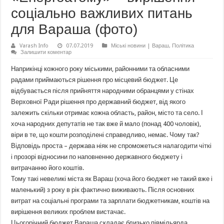
соціально важливих питань
для Вараша (фото)
Varash Info
07.07.2019
Міські новини | Вараш
,
Політика
Залишити коментар
Наприкінці кожного року міськими, районними та обласними
радами приймаються рішення про місцевий бюджет. Це
відбувається після прийняття народними обранцями у стінах
Верховної Ради рішення про державний бюджет, від якого
залежить скільки отримає кожна область, район, місто та село. І
хоча народних депутатів не так вже й мало (понад 400 чоловік),
віри в те, що кошти розподілені справедливо, немає. Чому так?
Відповідь проста – держава ніяк не спроможеться налагодити чіткі
і прозорі відносини по наповненню державного бюджету і
витрачанню його коштів.
Тому такі невеликі міста як Вараш (хоча його бюджет не такий вже і
маленький) з року в рік фактично виживають. Після основних
витрат на соціальні програми та зарплати бюджетникам, коштів на
вирішення великих проблем вистачає.
Цьогорічний бюджет Вараша складає близько півмільярда