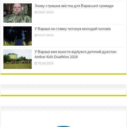
Знову страшна звістка для Вараської громади
04.07.2026
У Вараші на ставку потонув молодий чоловік
02.07.2026
У Вараші вже вшосте відбувся дитячий дуатлон
Amber Kids Duathlon 2026
10.06.2026