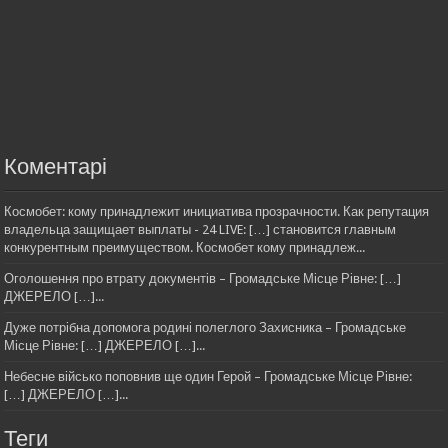
Коментарі
Космобет: кому принадлежит инициатива прозрачности. Как репутация
владельца защищает выплаты - 24 LIVE: […] становится главным
конкурентным преимуществом. Космобет кому принадлеж...
Оголошення про втрату документів – Громадське Місце Рівне: […]
ДЖЕРЕЛО […]...
Дуже потрібна допомога родині полеглого Захисника – Громадське
Місце Рівне: […] ДЖЕРЕЛО […]...
Небесне військо поповнив ще один Герой – Громадське Місце Рівне:
[…] ДЖЕРЕЛО […]...
Теги