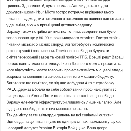
гривень. Здавалося б, сума не мала. Але чи достатня для
добудови школи №6? Місто гостро потребує вирішення цього
питання – адже діти з покоління в покоління не повинні навчатися в
у дві зміни, або ж у приміщенні дитячого садочку.
Варашу також потрібна дитяча поліклініка, зведення якої було
заплановано ще у 80-90-ті роки минулого століття. Гостро стоїть
питання міських очисних споруд, які потребують комплексної
реконструкції і розширення. Терміново необхідно будувати
сміттєпереробний завод та новий полігон ТПБ. Врешті решт Вараш
не має навіть власного пляжу. І хоча без нього можна прожити, та
його відсутність багато говорить про ефективність місцевої влади,
зокрема наповнення та використання того ж самого бюджету.
Багато хто ще пам’ятає, як під час добудови 4-го енергоблоку
РАЕС, держава брала на себе зобов’язання профінансувати всі
вищезгадані об’єкти. Потім щось пішло не так і всі ці необхідні
Варашу елементи інфраструктури лишились лише на папері. Але
від цього необхідність в них меншою не стала.
Так де місту взяти мільярди гривень на всі соціальні об’єкти?
Відповідь на це питання уже не один рік стінах парламенту шукає
народний депутат України Вікторія Войціцька. Вона добре