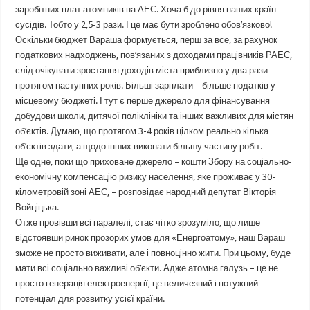
заробітних плат атомників на АЕС. Хоча б до рівня наших країн-
сусідів. Тобто у 2,5-3 рази. І це має бути зроблено обов’язково!
Оскільки бюджет Вараша формується, перш за все, за рахунок
податкових надходжень, пов’язаних з доходами працівників РАЕС,
слід очікувати зростання доходів міста приблизно у два рази
протягом наступних років. Більші зарплати – більше податків у
місцевому бюджеті. І тут є перше джерело для фінансування
добудови школи, дитячої поліклініки та інших важливих для містян
об’єктів. Думаю, що протягом 3-4 років цілком реально кілька
об’єктів здати, а щодо інших виконати більшу частину робіт.
Ще одне, поки що приховане джерело – кошти Збору на соціально-
економічну компенсацію ризику населення, яке проживає у 30-
кілометровій зоні АЕС, – розповідає народний депутат Вікторія
Войціцька.
Отже провівши всі паралелі, стає чітко зрозуміло, що лише
відстоявши ринок прозорих умов для «Енергоатому», наш Вараш
зможе не просто виживати, але і повноцінно жити. При цьому, буде
мати всі соціально важливі об’єкти. Адже атомна галузь – це не
просто генерація електроенергії, це величезний і потужний
потенціал для розвитку усієї країни.