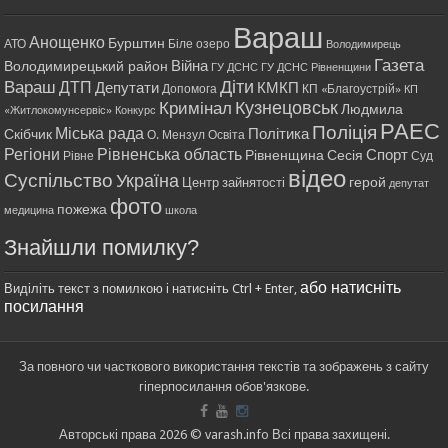
Вараш
Анощенко
Бурштин
АТО
Біле озеро
Володимирець
Газета
Війна
Володимирецький район
ГУ ДСНС
ГУ ДСНС Рівненщини
Діти
Вараш
ДТП
Депутати
КМКП
Допомога
КП «Благоустрій»
КП
Кримінал
Кузнецовськ
Людмила
«Житлокомунсервіс»
Конкурс
РАЕС
Поліція
Міська рада
Політика
Скібчик
О. Мензул
Освіта
Регіони
Рівненська область
Спорт
Рівненщина
Сесія
Рівне
Суд
відео
Суспільство
Україна
герой
Центр зайнятості
депутат
фото
пожежа
медицина
школа
Знайшли помилку?
або натисніть
Виділіть текст з помилкою і натисніть Ctrl + Enter,
посилання
За повного чи часткового використання текстів та зображень з сайту
гіперпосилання обов'язкове.
Авторські права 2026 © varash.info Всі права захищені.