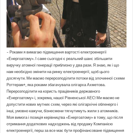
– Роками я вимагаю підвищення вартості електроенергії
«Енергоатому». І саме сьогодні є реальний шанс збільшити
виручку атомної генерації приблизно у два рази. Я знаю, як і що
нам необхідно змінити на ринку електроенергії, щоб цього
досягнути. Ми маємо перерозподілити потоки від злочинної схеми
Роттерам+, яка роками збагачувала олігарха Ахметова.
Перерозподілити на користь працівників державного
«Енергоатому» і, зокрема, нашої Рівненської АЕС! Ми маємо не
допустити нових мутних схем, через які олігархічні обленерго і
інші, умовно кажучи, бізнесмени тягнутимуть жили з атомників.
Моя вимога і позиція керівництва «Енергоатому» в тому, що після
отримання додаткових надходжень від продажу Компанією
електроенергії, перш за все має бути профінансоване підвищення