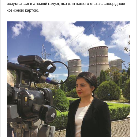
розуміється в атомній галузі, яка для нашого міста є своєрідною
козирною картою.