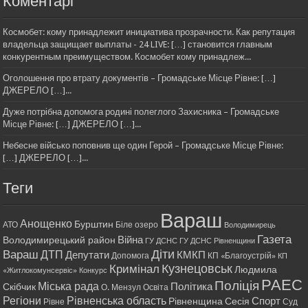
Коментарі
Космобет: кому принадлежит инициатива прозрачности. Как репутация
владельца защищает выплаты - 24 LIVE: […] становится главным
конкурентным преимуществом. Космобет кому принадлеж...
Оголошення про втрату документів – Громадське Місце Рівне: […]
ДЖЕРЕЛО […]...
Дуже потрібна допомога родині полеглого Захисника – Громадське
Місце Рівне: […] ДЖЕРЕЛО […]...
Небесне військо поповнив ще один Герой – Громадське Місце Рівне:
[…] ДЖЕРЕЛО […]...
Теги
Вараш
Анощенко
Бурштин
АТО
Біле озеро
Володимирець
Газета
Війна
Володимирецький район
ГУ ДСНС
ГУ ДСНС Рівненщини
Діти
Вараш
ДТП
Депутати
КМКП
Допомога
КП «Благоустрій»
КП
Кримінал
Кузнецовськ
Людмила
«Житлокомунсервіс»
Конкурс
РАЕС
Поліція
Міська рада
Політика
Скібчик
О. Мензул
Освіта
Регіони
Рівненська область
Спорт
Рівненщина
Сесія
Рівне
Суд