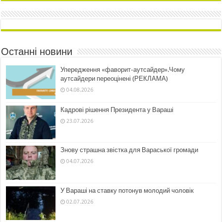
Останні новини
Упередження «фаворит-аутсайдер».Чому
аутсайдери переоцінені (РЕКЛАМА)
04.08.2026
Кадрові рішення Президента у Вараші
23.07.2026
Знову страшна звістка для Вараської громади
04.07.2026
У Вараші на ставку потонув молодий чоловік
02.07.2026