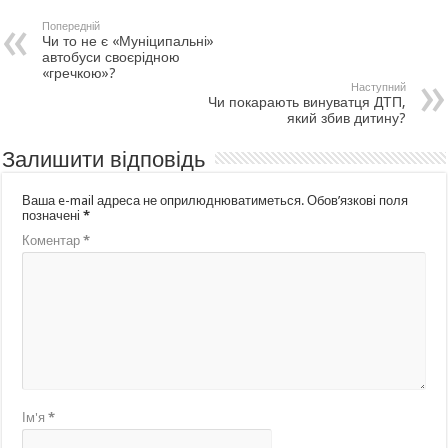
Попередній
Чи то не є «Муніципальні»
автобуси своєрідною
«гречкою»?
Наступний
Чи покарають винуватця ДТП,
який збив дитину?
Залишити відповідь
Ваша e-mail адреса не оприлюднюватиметься.
Обов’язкові поля
позначені
*
Коментар
*
Ім'я
*