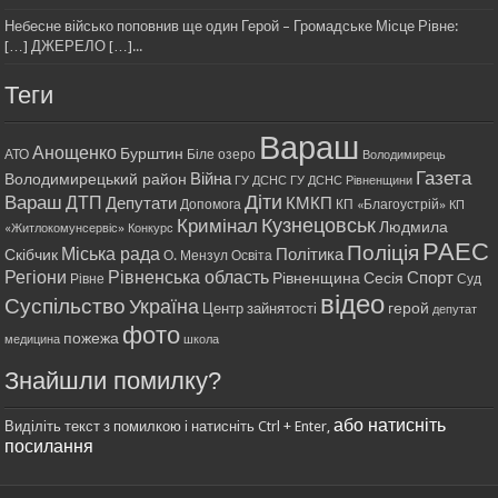
Небесне військо поповнив ще один Герой – Громадське Місце Рівне:
[…] ДЖЕРЕЛО […]...
Теги
Вараш
Анощенко
Бурштин
АТО
Біле озеро
Володимирець
Газета
Війна
Володимирецький район
ГУ ДСНС
ГУ ДСНС Рівненщини
Діти
Вараш
ДТП
Депутати
КМКП
Допомога
КП «Благоустрій»
КП
Кримінал
Кузнецовськ
Людмила
«Житлокомунсервіс»
Конкурс
РАЕС
Поліція
Міська рада
Політика
Скібчик
О. Мензул
Освіта
Регіони
Рівненська область
Спорт
Рівненщина
Сесія
Рівне
Суд
відео
Суспільство
Україна
герой
Центр зайнятості
депутат
фото
пожежа
медицина
школа
Знайшли помилку?
або натисніть
Виділіть текст з помилкою і натисніть Ctrl + Enter,
посилання