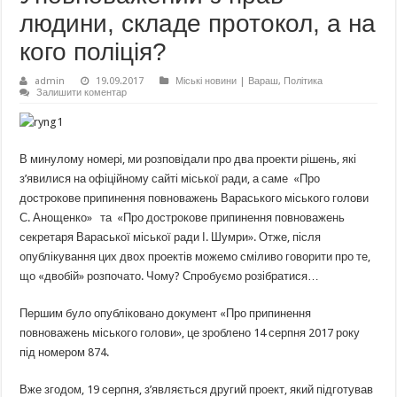
людини, складе протокол, а на
кого поліція?
admin
19.09.2017
Міські новини | Вараш
,
Політика
Залишити коментар
В минулому номері, ми розповідали про два проекти рішень, які
з’явилися на офіційному сайті міської ради, а саме «Про
дострокове припинення повноважень Вараського міського голови
С. Анощенко» та «Про дострокове припинення повноважень
секретаря Вараської міської ради І. Шумри». Отже, після
опублікування цих двох проектів можемо сміливо говорити про те,
що «двобій» розпочато. Чому? Спробуємо розібратися…
Першим було опубліковано документ «Про припинення
повноважень міського голови», це зроблено 14 серпня 2017 року
під номером 874.
Вже згодом, 19 серпня, з’являється другий проект, який підготував