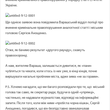
України.
Ще однією заявою вона повідомила Варашський відділ поліції про
вчинене кримінальне правопорушення аналогічної статті і міським
головою Сергієм Анощенко.
Отже, як бачимо результат «другого раунду», скажуть
правоохоронці.
А нам, жителям Вараша, залишається дивитися, як «пани»
чубляться та чекати, коли хтось із них уже, в кінці кінців, почне
вирішувати нагальні проблеми міста, адже зима «не за горами».
P.S. Хочемо нагадати, що ми багато розповідали про те, що міський
голова так само, як секретар ради, будучи в одній «упряжці»,
частенько, не надавали журналістам, відповіді на інформаційні
запити. Після того, коли між ними «пробігла чорна кішка», Сергій
Анощенко, погодився, що він безпідставно звинувачував