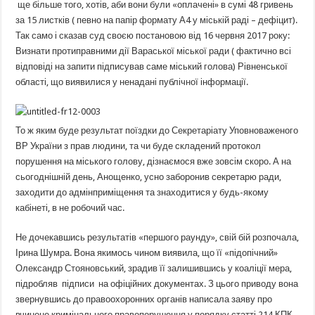
ще більше того, хотів, аби вони були «оплачені» в сумі 48 гривень
за 15 листків ( певно на папір формату А4 у міській раді – дефіцит).
Так само і сказав суд своєю постановою від 16 червня 2017 року:
Визнати протиправними дії Вараської міської ради ( фактично всі
відповіді на запити підписував саме міський голова) Рівненської
області, що виявилися у ненадані публічної інформації.
То ж яким буде результат поїздки до Секретаріату Уповноваженого
ВР України з прав людини, та чи буде складений протокол
порушення на міського голову, дізнаємося вже зовсім скоро. А на
сьогоднішній день, Анощенко, усно заборонив секретарю ради,
заходити до адмінприміщення та знаходитися у будь-якому
кабінеті, в не робочий час.
Не дочекавшись результатів «першого раунду», свій бій розпочала,
Ірина Шумра. Вона якимось чином виявила, що її «підопічний»
Олександр Стояновський, зрадив її залишившись у коаліції мера,
підробляв підписи на офіційних документах. З цього приводу вона
звернувшись до правоохоронних органів написала заяву про
вчинене кримінального правопорушення у порядку статті 214 КПК