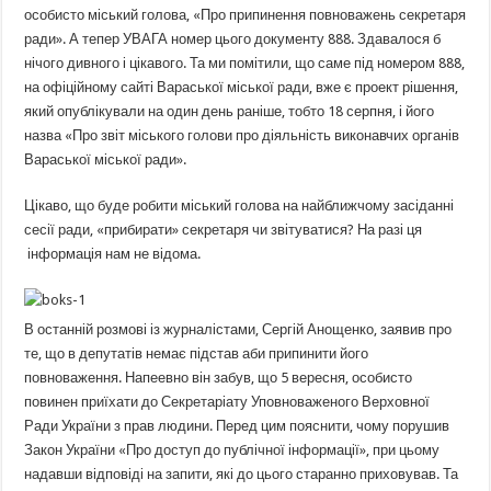
особисто міський голова, «Про припинення повноважень секретаря
ради». А тепер УВАГА номер цього документу 888. Здавалося б
нічого дивного і цікавого. Та ми помітили, що саме під номером 888,
на офіційному сайті Вараської міської ради, вже є проект рішення,
який опублікували на один день раніше, тобто 18 серпня, і його
назва «Про звіт міського голови про діяльність виконавчих органів
Вараської міської ради».
Цікаво, що буде робити міський голова на найближчому засіданні
сесії ради, «прибирати» секретаря чи звітуватися? На разі ця
інформація нам не відома.
В останній розмові із журналістами, Сергій Анощенко, заявив про
те, що в депутатів немає підстав аби припинити його
повноваження. Напеевно він забув, що 5 вересня, особисто
повинен приїхати до Секретаріату Уповноваженого Верховної
Ради України з прав людини. Перед цим пояснити, чому порушив
Закон України «Про доступ до публічної інформації», при цьому
надавши відповіді на запити, які до цього старанно приховував. Та