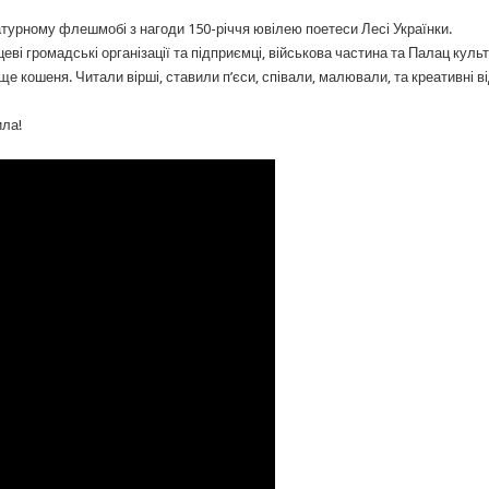
атурному флешмобі з нагоди 150-річчя ювілею поетеси Лесі Українки.
ві громадські організації та підприємці, військова частина та Палац культ
о ще кошеня. Читали вірші, ставили п’єси, співали, малювали, та креативні в
ила!