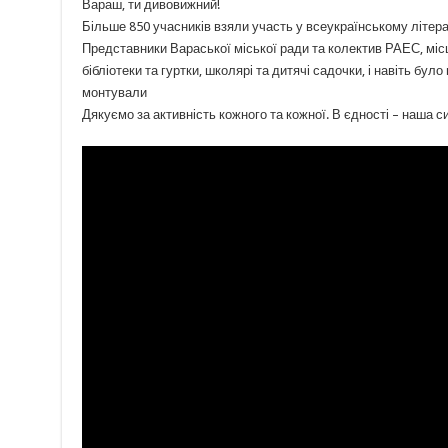
Вараш, ти дивовижний!
Більше 850 учасників взяли участь у всеукраїнському літер
Представники Вараської міської ради та колектив РАЕС, місце
бібліотеки та гуртки, школярі та дитячі садочки, і навіть бул
монтували
Дякуємо за активність кожного та кожної. В єдності – наша с