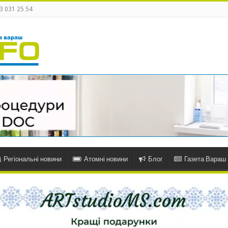
3 031 25 54
Регіональні новини
Атомні новини
Блог
Газета Вараш