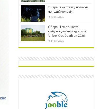
У Вараші на ставку потонув
молодий чоловік
02.07.2026
У Вараші вже вшосте
відбувся дитячий дуатлон
Amber Kids Duathlon 2026
10.06.2026