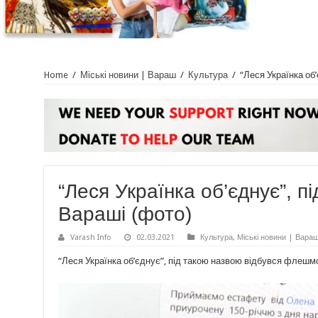
Home
/
Міські новини | Вараш
/
Культура
/
“Леся Українка об
“Леся Українка об’єднує”, 
Вараші (фото)
Varash Info
02.03.2021
Культура
,
Міські новини | Вара
“Леся Українка об’єднує”, під такою назвою відбувся флешмо