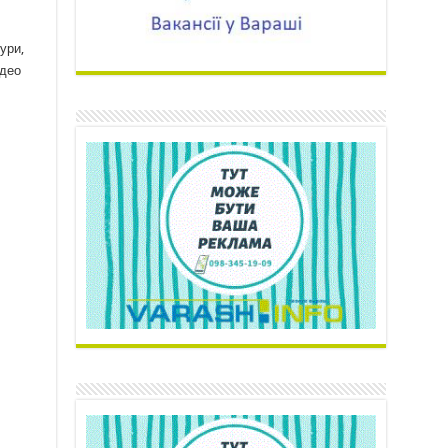
ури,
ідео