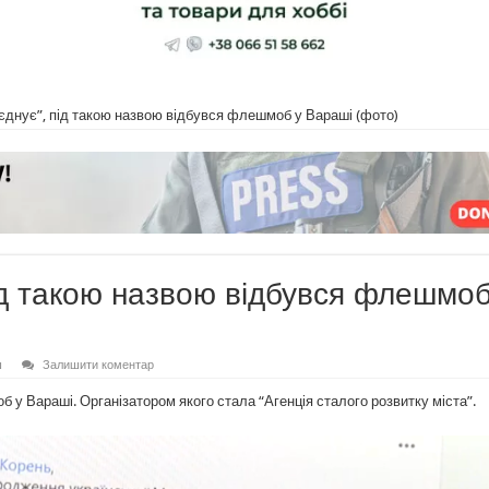
’єднує”, під такою назвою відбувся флешмоб у Вараші (фото)
під такою назвою відбувся флешмоб
ш
Залишити коментар
б у Вараші. Організатором якого стала “Агенція сталого розвитку міста”.