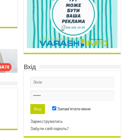
Вхід
Запам'ятати мене
Зареєструватись
Забули свій пароль?