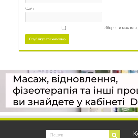
Сайт
Зберегти моє ім'я
К