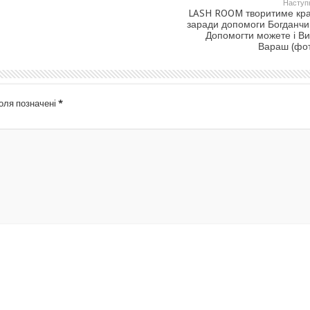
Наступ
LASH ROOM творитиме кр
заради допомоги Богданчи
Допомогти можете і Ви
Вараш (фо
поля позначені
*