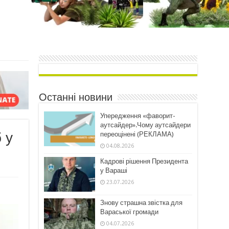
Останні новини
Упередження «фаворит-
аутсайдер».Чому аутсайдери
 у
переоцінені (РЕКЛАМА)
04.08.2026
Кадрові рішення Президента
у Вараші
23.07.2026
Знову страшна звістка для
Вараської громади
04.07.2026