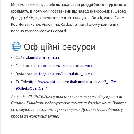
Мережа позиціонує себе як поєднання
роздрібного і гуртового
формату
, із прямими поставками від заводів-виробників. Серед
брендів АКБ, що представлені на полицях, – Bosch, Varta, Exide,
Red Horse, Forse, Vipiemme, Rocket та інші. Також у компанії є
власна торгова марка Leopard.
Офіційні ресурси
Сайт:
akumulator.com.ua
Facebook:
facebook.com/akumulator.service
Instagram:
instagram.com/akumulator_service
TikTok:
https://www.tiktok.com/@akumulatorservice?_t=ZM-
90dEekvOc9r&_r=1
Акція діє 20–26.10.2025 у всіх магазинах мережі «Акумулятор
Сервіс». Кількість подарункових комплектів обмежена. Знижки
не сумуються з іншими пропозиціями. Деталі дізнавайтесь у
продавців-консультантів.