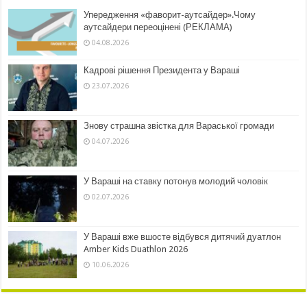
Упередження «фаворит-аутсайдер».Чому
аутсайдери переоцінені (РЕКЛАМА)
04.08.2026
Кадрові рішення Президента у Вараші
23.07.2026
Знову страшна звістка для Вараської громади
04.07.2026
У Вараші на ставку потонув молодий чоловік
02.07.2026
У Вараші вже вшосте відбувся дитячий дуатлон
Amber Kids Duathlon 2026
10.06.2026