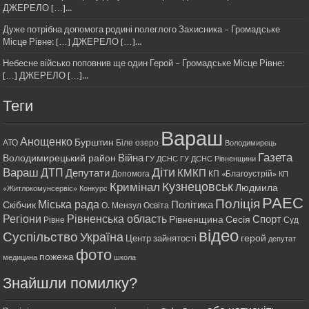
ДЖЕРЕЛО […]...
Дуже потрібна допомога родині полеглого Захисника – Громадське
Місце Рівне: […] ДЖЕРЕЛО […]...
Небесне військо поповнив ще один Герой – Громадське Місце Рівне:
[…] ДЖЕРЕЛО […]...
Теги
Вараш
Анощенко
Бурштин
АТО
Біле озеро
Володимирець
Газета
Війна
Володимирецький район
ГУ ДСНС
ГУ ДСНС Рівненщини
Діти
Вараш
ДТП
Депутати
КМКП
Допомога
КП «Благоустрій»
КП
Кримінал
Кузнецовськ
Людмила
«Житлокомунсервіс»
Конкурс
РАЕС
Поліція
Міська рада
Політика
Скібчик
О. Мензул
Освіта
Регіони
Рівненська область
Спорт
Рівненщина
Сесія
Рівне
Суд
відео
Суспільство
Україна
герой
Центр зайнятості
депутат
фото
пожежа
медицина
школа
Знайшли помилку?