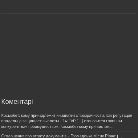
Коментарі
Космобет: кому принадлежит инициатива прозрачности. Как репутация
владельца защищает выплаты - 24 LIVE: […] становится главным
конкурентным преимуществом. Космобет кому принадлеж...
Оголошення про втрату документів – Громадське Місце Рівне: […]