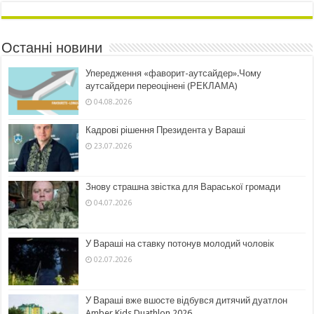
Останні новини
Упередження «фаворит-аутсайдер».Чому
аутсайдери переоцінені (РЕКЛАМА)
04.08.2026
Кадрові рішення Президента у Вараші
23.07.2026
Знову страшна звістка для Вараської громади
04.07.2026
У Вараші на ставку потонув молодий чоловік
02.07.2026
У Вараші вже вшосте відбувся дитячий дуатлон
Amber Kids Duathlon 2026