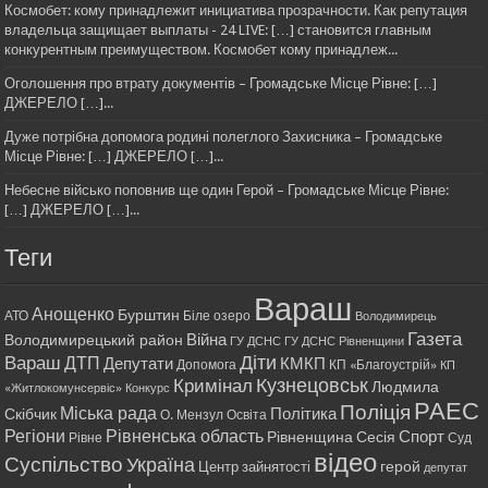
Космобет: кому принадлежит инициатива прозрачности. Как репутация
владельца защищает выплаты - 24 LIVE: […] становится главным
конкурентным преимуществом. Космобет кому принадлеж...
Оголошення про втрату документів – Громадське Місце Рівне: […]
ДЖЕРЕЛО […]...
Дуже потрібна допомога родині полеглого Захисника – Громадське
Місце Рівне: […] ДЖЕРЕЛО […]...
Небесне військо поповнив ще один Герой – Громадське Місце Рівне:
[…] ДЖЕРЕЛО […]...
Теги
Вараш
Анощенко
Бурштин
АТО
Біле озеро
Володимирець
Газета
Війна
Володимирецький район
ГУ ДСНС
ГУ ДСНС Рівненщини
Діти
Вараш
ДТП
Депутати
КМКП
Допомога
КП «Благоустрій»
КП
Кримінал
Кузнецовськ
Людмила
«Житлокомунсервіс»
Конкурс
РАЕС
Поліція
Міська рада
Політика
Скібчик
О. Мензул
Освіта
Регіони
Рівненська область
Спорт
Рівненщина
Сесія
Рівне
Суд
відео
Суспільство
Україна
герой
Центр зайнятості
депутат