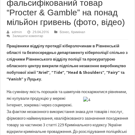
фальсифікований товар
“Procter & Gamble” на понад
мільйон гривень (фото, відео)
admin
29.04.2016
Бізнес
,
Кримінал
Залишити коментар
Працівники відділу протидії кіберзлочинам в Рівненській
області та безпосередньо департаменту кіберполіції спільно з
слідчими Рівненського відділу поліції та прокуратурою
обласного центру викрили
підпільне незаконне виробництво
побутової хімії “Ariel”, “Tide”, “Head & Shoulders”, “Fairy” та
“Vanish” у Луцьку.
На сумнівну якість порошків та шампунів поскаржилися рівнянини,
які купували продукцію у мережі
Інтернет, зокрема і через соцмережі.
За фактом незаконного використання знака для товарів і послуг,
фірмового найменування, кваліфікованого зазначення походження
товару за частиною 3 статті 229 Кримінального кодексу України
відкрили кримінальне провадження. До розслідування поліцейські