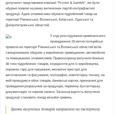
долучили і предтавників компанії “Procter & Gamble”, які були
обурені появою на ринку величезних партій контрафактної
продукції. Адже зловмисники збували підроблений товар на
території Рівненської, Волинської, Київської, Одеської та
Дніпропетровської областей.
У х
оді розслідування кримінального
провадження 28 квітня поліцейські
провели на території Рівненської та Волинської областей вісім
санкціонованих обшуків: у виробничих приміщеннях, автомобілях
та помешканнях зловмисників. Правоохоронці вилучили близько
40 тонн підроблених товарів, інгредієнтів для їх виробництва,
порожню тару для пакування, механічні пристрої для
виготовлення та фасування, поліграфію, комп’ютерну техніку, на
якій проводився облік товарів, банківські картки, призначені для
проведення розрахунків за продукцію, первинну бухгалтерьку
документацію та чорнові записи. Загальна вартість вилученої
продукції становить понад мільйон гривень.
Зразки вилучених товарів направлені на експертизу