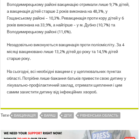
Володимирецькому районі вакцинацію отримали лише 9,7% дітей,
а вакцинація дітей старше 2 років виконана на 48,3%, у
Гощанському районі – 10,3%. Ревакцинація проти кору дітей у 6
років виконана на 33,9%, а найгірше – у м. Дубно (10,7%) та
Володимирецькому районі (11,6%).
Незадовільно виконуються вакцинація проти поліомієліту. За 4
місяці вакциновано лише 13,2% дітей до року та 14,5% дітей
старше року.
На сьогодні, всі необхідні вакцини є у щеплювальних пунктах
області. Потрібне лише бажання батьків привести свою дитину у
лікувально-профілактичний заклад, отримати щеплення і цим
самим захистити дитину від інфекційних хвороб.
Теги
ВАКЦИНАЦІЯ
ВАРАШ
ДІТИ
РІВНЕНСЬКА ОБЛАСТЬ