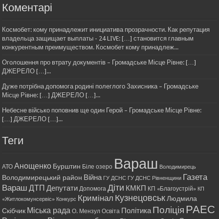
Коментарі
Космобет: кому принадлежит инициатива прозрачности. Как репутация
владельца защищает выплаты - 24 LIVE: […] становится главным
конкурентным преимуществом. Космобет кому принадлеж...
Оголошення про втрату документів – Громадське Місце Рівне: […]
ДЖЕРЕЛО […]...
Дуже потрібна допомога родині полеглого Захисника – Громадське
Місце Рівне: […] ДЖЕРЕЛО […]...
Небесне військо поповнив ще один Герой – Громадське Місце Рівне:
[…] ДЖЕРЕЛО […]...
Теги
Вараш
Анощенко
Бурштин
АТО
Біле озеро
Володимирець
Газета
Війна
Володимирецький район
ГУ ДСНС
ГУ ДСНС Рівненщини
Діти
Вараш
ДТП
Депутати
КМКП
Допомога
КП «Благоустрій»
КП
Кримінал
Кузнецовськ
Людмила
«Житлокомунсервіс»
Конкурс
РАЕС
Поліція
Міська рада
Політика
Скібчик
О. Мензул
Освіта