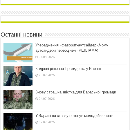
Останні новини
Упередження «фаворит-аутсайдер».Чому
аутсайдери переоцінені (РЕКЛАМА)
04.08.2026
Кадрові рішення Президента у Вараші
23.07.2026
Знову страшна звістка для Вараської громади
04.07.2026
У Вараші на ставку потонув молодий чоловік
02.07.2026