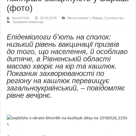
(фото)
Varash Info
29.05.2018
Міські новини | Вараш
,
Суспільство
Залишити коментар
Епідеміологи б’ють на сполох:
низький рівень вакцинації призвів
до того, що населення, й особливо
дитяче, в Рівненській області
масово хворіє на кір та кашлюк.
Показник захворюваності по
регіону на кашлюк перевищує
загальноукраїнський, – повідомляє
рівне вечірнє.