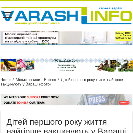
Home
/
Міські новини | Вараш
/
Дітей першого року життя найгірше
вакцинують у Вараші (фото)
Дітей першого року життя
найгірше вакцинують у Вараші