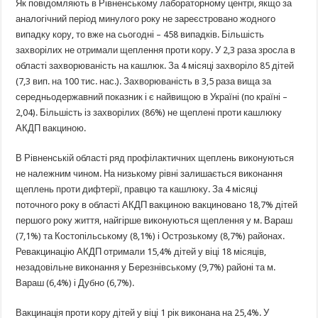
Як повідомляють в Рівненському лабораторному центрі, якщо за
аналогічний період минулого року не зареєстровано жодного
випадку кору, то вже на сьогодні – 458 випадків. Більшість
захворілих не отримали щеплення проти кору. У 2,3 раза зросла в
області захворюваність на кашлюк. За 4 місяці захворіло 85 дітей
(7,3 вип. на 100 тис. нас.). Захворюваність в 3,5 раза вища за
середньодержавний показник і є найвищою в Україні (по країні –
2,04). Більшість із захворілих (86%) не щеплені проти кашлюку
АКДП вакциною.
В Рівненській області ряд профілактичних щеплень виконуються
не належним чином. На низькому рівні залишається виконання
щеплень проти дифтерії, правцю та кашлюку. За 4 місяці
поточного року в області АКДП вакциною вакциновано 18,7% дітей
першого року життя, найгірше виконуються щеплення у м. Вараш
(7,1%) та Костопільському (8,1%) і Острозькому (8,7%) районах.
Ревакцинацію АКДП отримали 15,4% дітей у віці 18 місяців,
незадовільне виконання у Березнівському (9,7%) районі та м.
Вараш (6,4%) і Дубно (6,7%).
Вакцинація проти кору дітей у віці 1 рік виконана на 25,4%. У