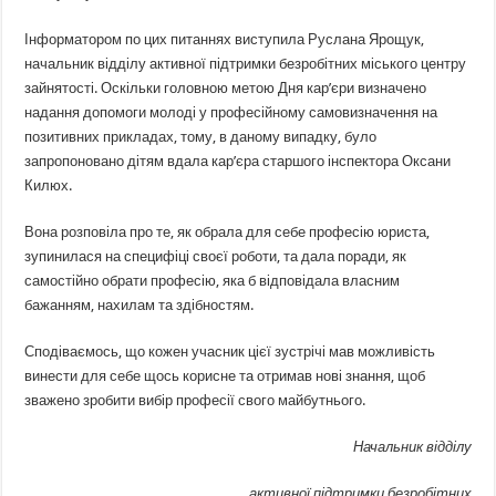
Інформатором по цих питаннях виступила Руслана Ярощук,
начальник відділу активної підтримки безробітних міського центру
зайнятості. Оскільки головною метою Дня кар’єри визначено
надання допомоги молоді у професійному самовизначення на
позитивних прикладах, тому, в даному випадку, було
запропоновано дітям вдала кар’єра старшого інспектора Оксани
Килюх.
Вона розповіла про те, як обрала для себе професію юриста,
зупинилася на специфіці своєї роботи, та дала поради, як
самостійно обрати професію, яка б відповідала власним
бажанням, нахилам та здібностям.
Сподіваємось, що кожен учасник цієї зустрічі мав можливість
винести для себе щось корисне та отримав нові знання, щоб
зважено зробити вибір професії свого майбутнього.
Начальник відділу
активної підтримки безробітних