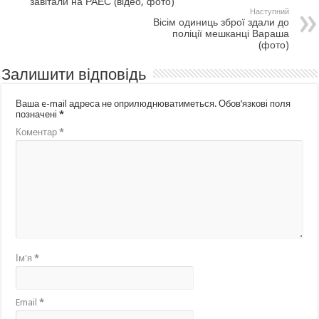
завітали на РАЕС (відео, фото)
Наступний
Вісім одиниць зброї здали до
поліції мешканці Вараша
(фото)
Залишити відповідь
Ваша e-mail адреса не оприлюднюватиметься.
Обов’язкові поля
позначені
*
Коментар
*
Ім'я
*
Email
*