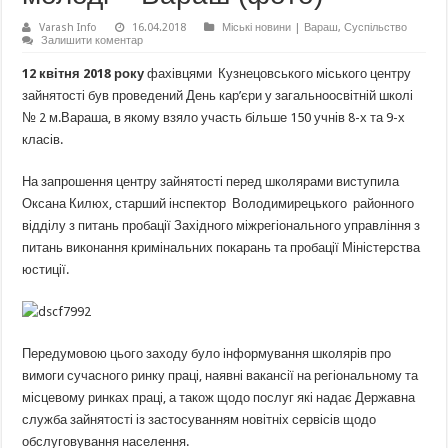
Varash Info
16.04.2018
Міські новини | Вараш
,
Суспільство
Залишити коментар
12 квітня 2018 року
фахівцями Кузнецовського міського центру
зайнятості був проведений День кар’єри у загальноосвітній школі
№ 2 м.Вараша, в якому взяло участь більше 150 учнів 8-х та 9-х
класів.
На запрошення центру зайнятості перед школярами виступила
Оксана Килюх, старший інспектор Володимирецького районного
відділу з питань пробації Західного міжрегіонального управління з
питань виконання кримінальних покарань та пробації Міністерства
юстиції.
Передумовою цього заходу було інформування школярів про
вимоги сучасного ринку праці, наявні вакансії на регіональному та
місцевому ринках праці, а також щодо послуг які надає Державна
служба зайнятості із застосуванням новітніх сервісів щодо
обслуговування населення.