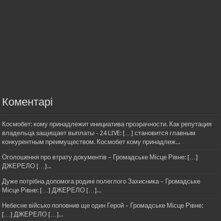
Коментарі
Космобет: кому принадлежит инициатива прозрачности. Как репутация
владельца защищает выплаты - 24 LIVE: […] становится главным
конкурентным преимуществом. Космобет кому принадлеж...
Оголошення про втрату документів – Громадське Місце Рівне: […]
ДЖЕРЕЛО […]...
Дуже потрібна допомога родині полеглого Захисника – Громадське
Місце Рівне: […] ДЖЕРЕЛО […]...
Небесне військо поповнив ще один Герой – Громадське Місце Рівне:
[…] ДЖЕРЕЛО […]...