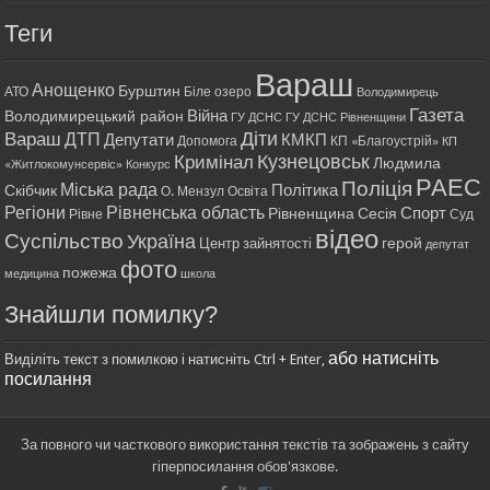
Теги
Вараш
Анощенко
Бурштин
АТО
Біле озеро
Володимирець
Газета
Війна
Володимирецький район
ГУ ДСНС
ГУ ДСНС Рівненщини
Діти
Вараш
ДТП
Депутати
КМКП
Допомога
КП «Благоустрій»
КП
Кримінал
Кузнецовськ
Людмила
«Житлокомунсервіс»
Конкурс
РАЕС
Поліція
Міська рада
Політика
Скібчик
О. Мензул
Освіта
Регіони
Рівненська область
Спорт
Рівненщина
Сесія
Рівне
Суд
відео
Суспільство
Україна
герой
Центр зайнятості
депутат
фото
пожежа
медицина
школа
Знайшли помилку?
або натисніть
Виділіть текст з помилкою і натисніть Ctrl + Enter,
посилання
За повного чи часткового використання текстів та зображень з сайту
гіперпосилання обов'язкове.