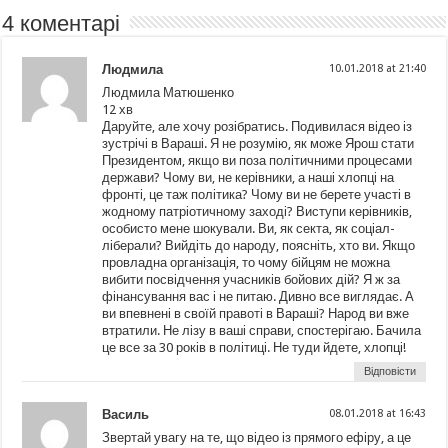
4 коментарі
Людмила
10.01.2018 at 21:40
Людмила Матюшенко
12 хв
Даруйте, але хочу розібратись. Подивилася відео із
зустрічі в Вараші. Я не розумію, як може Ярош стати
Президентом, якщо ви поза політичними процесами
держави? Чому ви, не керівники, а наші хлопці на
фронті, це таж політика? Чому ви не берете участі в
жодному патріотичному заході? Виступи керівників,
особисто мене шокували. Ви, як секта, як соціал-
ліберали? Вийдіть до народу, поясніть, хто ви. Якщо
провладна організація, то чому бійцям не можна
вибити посвідчення учасників бойових дій? Я ж за
фінансування вас і не питаю. Дивно все виглядає. А
ви впевнені в своїй правоті в Вараші? Народ ви вже
втратили. Не лізу в ваші справи, спостерігаю. Бачила
це все за 30 років в політиці. Не туди йдете, хлопці!
Відповісти
Василь
08.01.2018 at 16:43
Звертай увагу на те, що відео із прямого ефіру, а це