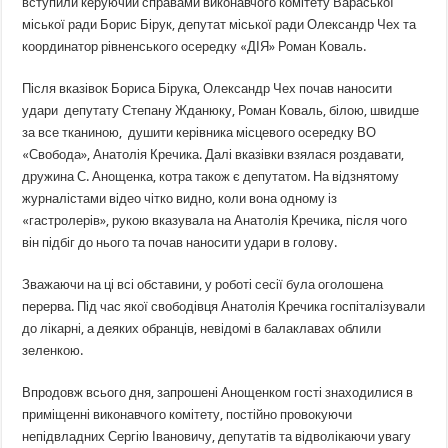
вступили керуючий справами виконавчого комітету Вараської
міської ради Борис Бірук, депутат міської ради Олександр Чех та
координатор рівненського осередку «ДІЯ» Роман Коваль.
Після вказівок Бориса Бірука, Олександр Чех почав наносити
удари депутату Степану Жданюку, Роман Коваль, білою, швидше
за все тканиною, душити керівника місцевого осередку ВО
«Свобода», Анатолія Кречика. Далі вказівки взялася роздавати,
дружина С. Анощенка, котра також є депутатом. На відзнятому
журналістами відео чітко видно, коли вона одному із
«гастролерів», рукою вказувала на Анатолія Кречика, після чого
він підбіг до нього та почав наносити удари в голову.
Зважаючи на ці всі обставини, у роботі сесії була оголошена
перерва. Під час якої свободівця Анатолія Кречика госпіталізували
до лікарні, а деяких обранців, невідомі в балаклавах облили
зеленкою.
Впродовж всього дня, запрошені Анощенком гості знаходилися в
приміщенні виконавчого комітету, постійно провокуючи
непідвладних Сергію Івановичу, депутатів та відволікаючи увагу