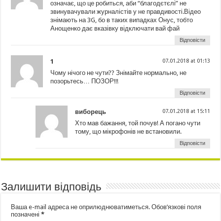
означає, що це робиться, аби “благодєтєлі” не
звинувачували журналістів у не правдивості.Відео
знімають на 3G, бо в таких випадках Онус, тобто
Анощенко дає вказівку відключати вай фай
Відповісти
1
07.01.2018 at 01:13
Чому нічого не чути?? Знімайте нормально, не
позорьтесь… ПОЗОР!!!
Відповісти
виборець
07.01.2018 at 15:11
Хто мав бажання, той почув! А погано чути
тому, що мікрофонів не встановили.
Відповісти
Залишити відповідь
Ваша e-mail адреса не оприлюднюватиметься.
Обов’язкові поля
позначені
*