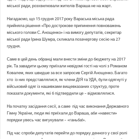
міської ради, розхвилювали жителів Вараша не на жарт.
Нагадаємо, що 15 грудня 2017 року Вараська міська рада
прийняла рішення «Про дострокове припинення повноважень
міського голови С. Анощенко» і на вимогу депутатів, секретар
міської ради Ірина Шумра, скликала позачергову сесію на 27
грудня.
Саме в цей день обранці мали внести зміни до бюджету на 2017
рік. Та завадити цьому приїхали невідомі гості на чолі з Романом
Ковалем, яких швидше за все запросив Сергій Анощенко. Багато
хто із них представлялися, як члени ДІЯ та УДА, були одягнуті у
військовий одяг із нашивками вищевказаних структур, проте
показати документи, які б підтвердили це – відмовлялися.
На початку засідання сесії, а саме під час виконання Державного
Гімну України, люди які приїхали до Вараша, аби «навести»
порядки увесь час вигукували – «ганьба!».
Під час спроби депутатів перейти до порядку денного у свої ролі