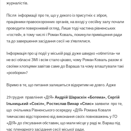
журналістів.
Після інформації про те, що у декого із присутніх є зброя,
працівники правоохоронних органів, на вході у сесійну залу почали
проводити поверхневий огляд. Лише тоді частина рівненських
«гостей», в тому числі і Роман Коваль, покинули приміщення ради
та до завершення засідання сесії не з’являлися.
Інформація про ці події у міській раді дуже швидко «облетіла» чи
не всі обласні ЗМІ і всім стало цікаво, чому Роман Коваль разом зі
своїми хлопцями завітав саме до Вараша та чому влаштували такі
«розборки»?
Віримо в те, що питання залишиться відкритим не довго. Адже
29 грудня правління «ДІЯ»
Андрій Шараскін «Богема», Сергій
Ільницький «Сокіл», Ростислав Винар «Спис»
заявили про те,
що очільника Рівненського осередку «ДІЯ» Романа Коваля
тимчасово відсторонено від виконання своїх повноважень у ГО
«ДІЯ» до з’ясування обставин, що мали місце у раді м. Вараш під
час пленарного засідання сесії міської ради.