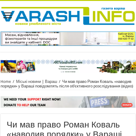
Home
/
Міські новини | Вараш
/
Чи мав право Роман Коваль «наводив
порядки» у Вараші повідомлять після об’єктивного розслідування (відео)
Чи мав право Роман Коваль
«наводив порядки» у Вараші