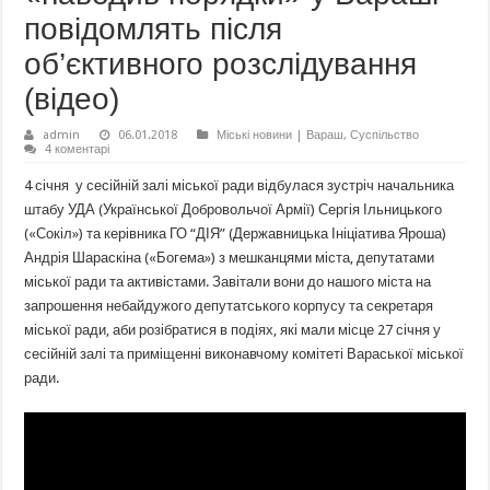
повідомлять після
об’єктивного розслідування
(відео)
admin
06.01.2018
Міські новини | Вараш
,
Суспільство
4 коментарі
4 січня у сесійній залі міської ради відбулася зустріч начальника
штабу УДА (Української Добровольчої Армії) Сергія Ільницького
(«Сокіл») та керівника ГО “ДІЯ” (Державницька Ініціатива Яроша)
Андрія Шараскіна («Богема») з мешканцями міста, депутатами
міської ради та активістами. Завітали вони до нашого міста на
запрошення небайдужого депутатського корпусу та секретаря
міської ради, аби розібратися в подіях, які мали місце 27 січня у
сесійній залі та приміщенні виконавчому комітеті Вараської міської
ради.