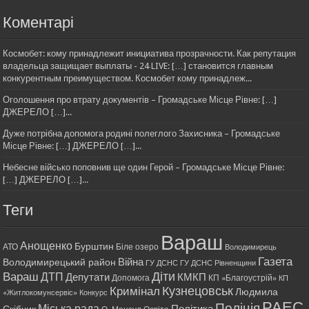
Коментарі
Космобет: кому принадлежит инициатива прозрачности. Как репутация
владельца защищает выплаты - 24 LIVE: […] становится главным
конкурентным преимуществом. Космобет кому принадлеж...
Оголошення про втрату документів – Громадське Місце Рівне: […]
ДЖЕРЕЛО […]...
Дуже потрібна допомога родині полеглого Захисника – Громадське
Місце Рівне: […] ДЖЕРЕЛО […]...
Небесне військо поповнив ще один Герой – Громадське Місце Рівне:
[…] ДЖЕРЕЛО […]...
Теги
Вараш
Анощенко
Бурштин
АТО
Біле озеро
Володимирець
Газета
Війна
Володимирецький район
ГУ ДСНС
ГУ ДСНС Рівненщини
Діти
Вараш
ДТП
Депутати
КМКП
Допомога
КП «Благоустрій»
КП
Кримінал
Кузнецовськ
Людмила
«Житлокомунсервіс»
Конкурс
РАЕС
Поліція
Міська рада