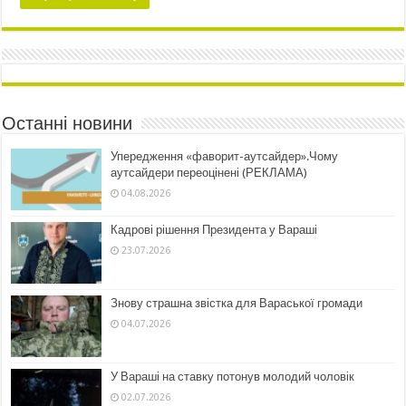
Останні новини
Упередження «фаворит-аутсайдер».Чому
аутсайдери переоцінені (РЕКЛАМА)
04.08.2026
Кадрові рішення Президента у Вараші
23.07.2026
Знову страшна звістка для Вараської громади
04.07.2026
У Вараші на ставку потонув молодий чоловік
02.07.2026