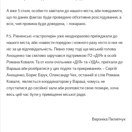
А вже 5 січня, особисто завітали до нашого міста, аби повідомити,
що по даних фактах буде проведено об’єктивне розслідування, а
всіх, чия провина буде доведена, – покарано.
P.S. Рівненські «гастролери» уже неодноразово приїжджали до
нашого міста, аби «навести порядок» і кожного разу ніхто із них не
ніс за це відповідальність. Певно тому тоді ще міський голова
Анощенко так сміливо заручався підтримкою ГО «ДІЯ» в особі
Романа Коваля. Та от коли очільники «ДІЯ» та «УДА», приїхали до
Вараша аби розібратися у цих подіях та прикриваннях – Сергій
Анощенко, Борис Бірук, Олександр Чех, останній зі слів Романа
Коваля, являється координатором у Вараші, чомусь не
спустилися до сесійної зали аби розповісти свою позицію, хоча
весь цей час були у приміщенні міської ради.
Вероніка Пилипчук