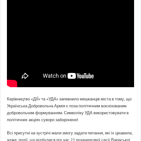
Керівництво «ДІЇ» та «УДА» запевнило мешканців міста в тому, що
Українська Добровольча Армія є поза політичним воєнізованим
добровольчим формуванням. Символіку УДА використовувати в
політичних акціях суворо заборонено!
Всі присутні на зустрічі мали змогу задати питання, які їх цікавили,
адже події, що відбулися під час 21 позачергової сесії Вараської