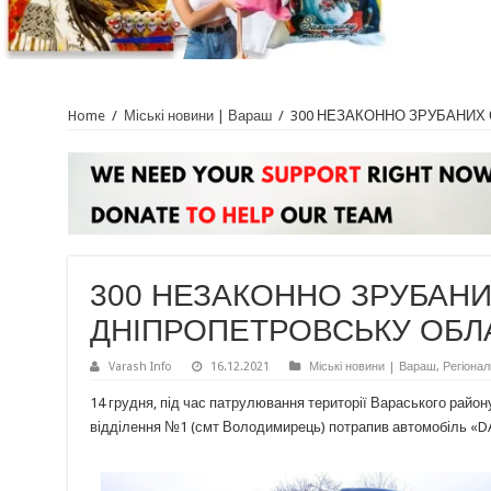
Home
/
Міські новини | Вараш
/
300 НЕЗАКОННО ЗРУБАНИХ
300 НЕЗАКОННО ЗРУБАНИ
ДНІПРОПЕТРОВСЬКУ ОБЛ
Varash Info
16.12.2021
Міські новини | Вараш
,
Регіонал
14 грудня, під час патрулювання території Вараського району
відділення №1 (смт Володимирець) потрапив автомобіль «D