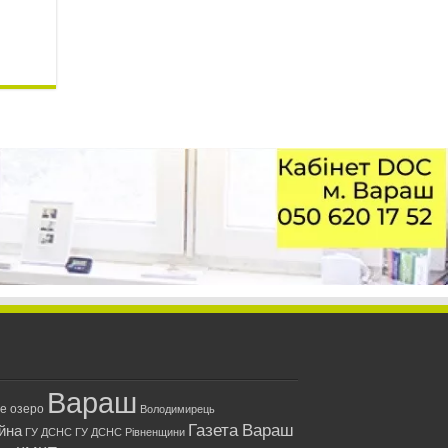
Вараш
ле озеро
Володимирець
Газета Вараш
йна
ГУ ДСНС
ГУ ДСНС Рівненщини