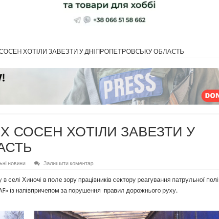
 СОСЕН ХОТІЛИ ЗАВЕЗТИ У ДНІПРОПЕТРОВСЬКУ ОБЛАСТЬ
Х СОСЕН ХОТІЛИ ЗАВЕЗТИ У
АСТЬ
ьні новини
Залишити коментар
 в селі Хиночі в поле зору працівників сектору реагування патрульної полі
AF» із напівпричепом за порушення правил дорожнього руху.