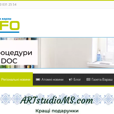
3 031 25 54
Регіональні новини
Атомні новини
Блог
Газета Вараш