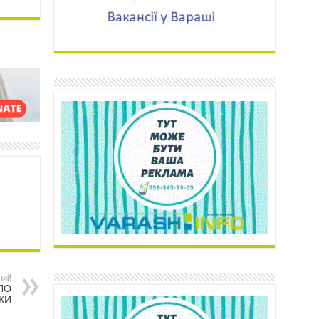
ний
ЛО
КИ