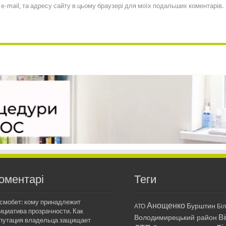
, e-mail, та адресу сайту в цьому браузері для моїх подальших коментарів.
оментарі
Теги
смобет: кому принадлежит
Анощенко
Бурштин
АТО
Бі
ициатива прозрачности. Как
Ві
Володимирецький район
путация владельца защищает