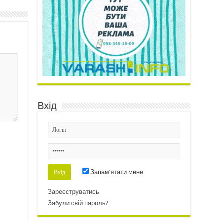
Вхід
Запам'ятати мене
Зареєструватись
Забули свій пароль?