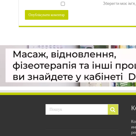
Зберегти моє ім'я
К
Ко
ин
ре