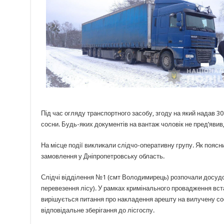
Під час огляду транспортного засобу, згоду на який надав 30
сосни. Будь-яких документів на вантаж чоловік не пред’яви
На місце події викликали слідчо-оперативну групу. Як поясн
замовлення у Дніпропетровську область.
Слідчі відділення №1 (смт Володимирець) розпочали досудов
перевезення лісу). У рамках кримінального провадження вс
вирішується питання про накладення арешту на вилучену сос
відповідальне зберігання до лісгоспу.