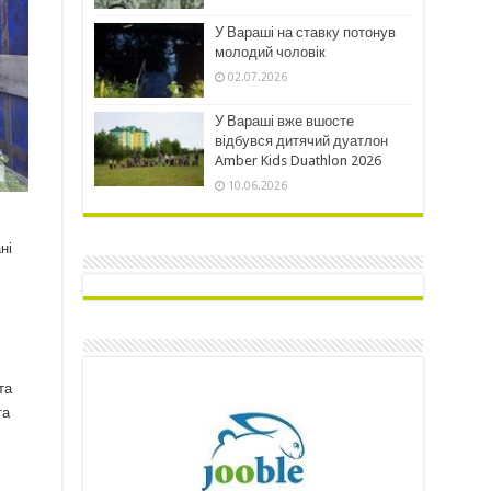
У Вараші на ставку потонув
молодий чоловік
02.07.2026
У Вараші вже вшосте
відбувся дитячий дуатлон
Amber Kids Duathlon 2026
10.06.2026
ні
та
та