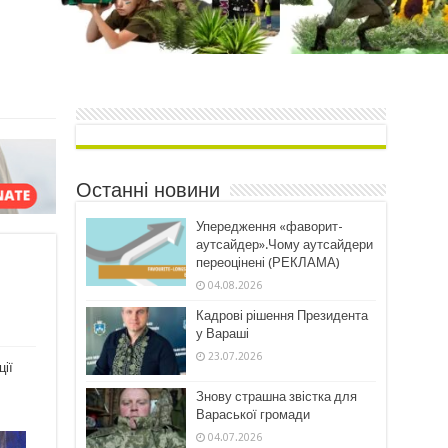
Останні новини
Упередження «фаворит-
аутсайдер».Чому аутсайдери
переоцінені (РЕКЛАМА)
04.08.2026
Кадрові рішення Президента
у Вараші
23.07.2026
ції
Знову страшна звістка для
Вараської громади
04.07.2026