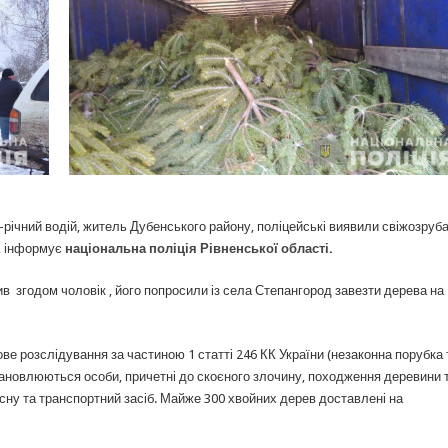
-річний водій, житель Дубенського району, поліцейські виявили свіжозруба
в, інформує
національна поліція Рівненської області
.
ив згодом чоловік , його попросили із села Степангород завезти дерева на
е розслідування за частиною 1 статті 246 КК України (незаконна порубка 
тановлюються особи, причетні до скоєного злочину, походження деревини 
ну та транспортний засіб. Майже 300 хвойних дерев доставлені на