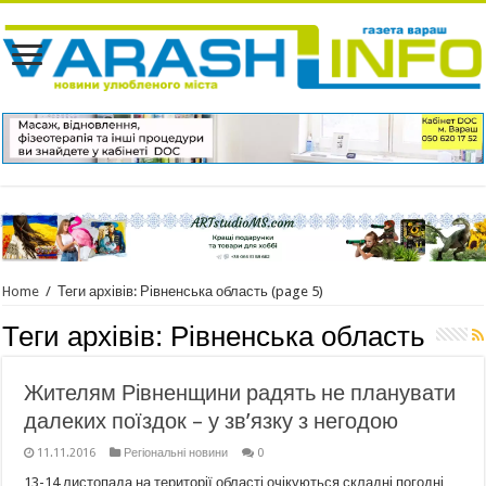
Home
/
Теги архівів: Рівненська область
(page 5)
Теги архівів:
Рівненська область
Жителям Рівненщини радять не планувати
далеких поїздок – у зв’язку з негодою
11.11.2016
Регіональні новини
0
13-14 листопада на території області очікуються складні погодні