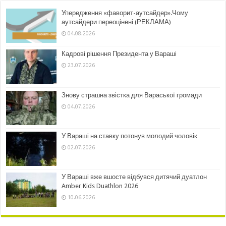
Упередження «фаворит-аутсайдер».Чому
аутсайдери переоцінені (РЕКЛАМА)
04.08.2026
Кадрові рішення Президента у Вараші
23.07.2026
Знову страшна звістка для Вараської громади
04.07.2026
У Вараші на ставку потонув молодий чоловік
02.07.2026
У Вараші вже вшосте відбувся дитячий дуатлон
Amber Kids Duathlon 2026
10.06.2026