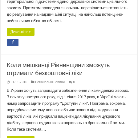
територіальної підсистеми єдиної державної системи цивільного
захисту. Протягом проведення навчань перевіряється готовність
до реагування на надзвичайні ситуації на найбільш потенційно-
небезпечних об’єктах області. …
Детальніше »
Коли мешканці Рівненщини зможуть
отримати безкоштовні ліки
01.11.2016
Регіональні новини
0
В Україні хочуть запровадити забезпечення ліками деяких хворих.
З початку наступного року, від 1 січня 2017 року, в Україні мають
намір запровадити програму “Доступні ліки”. Програма, зокрема,
передбачає систему повного або часткового відшкодування
вартості ліків, які придбали пацієнти для лікування цукрового
діабету, серцево-судинних захворювань та бронхіальної астми.
Коли така система …