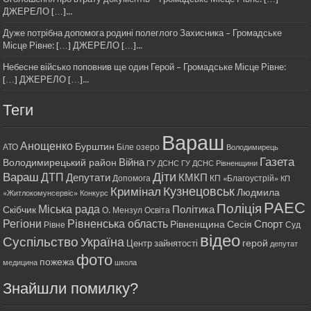
ДЖЕРЕЛО […]...
Дуже потрібна допомога родині полеглого Захисника – Громадське
Місце Рівне: […] ДЖЕРЕЛО […]...
Небесне військо поповнив ще один Герой – Громадське Місце Рівне:
[…] ДЖЕРЕЛО […]...
Теги
Вараш
Анощенко
Бурштин
АТО
Біле озеро
Володимирець
Газета
Війна
Володимирецький район
ГУ ДСНС
ГУ ДСНС Рівненщини
Діти
Вараш
ДТП
Депутати
КМКП
Допомога
КП «Благоустрій»
КП
Кримінал
Кузнецовськ
Людмила
«Житлокомунсервіс»
Конкурс
РАЕС
Поліція
Міська рада
Політика
Скібчик
О. Мензул
Освіта
Регіони
Рівненська область
Спорт
Рівненщина
Сесія
Рівне
Суд
відео
Суспільство
Україна
герой
Центр зайнятості
депутат
фото
пожежа
медицина
школа
Знайшли помилку?