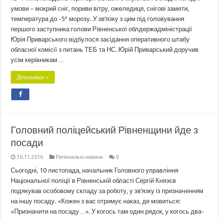
умови – мокрий сніг, пориви вітру, ожеледиця, снігові замети,
температура до -5° морозу. У зв’язку з цим під головування
першого заступника голови Рівненської облдержадміністрації
Юрія Приварського відбулося засідання оперативного штабу
обласної комісії з питань ТЕБ та НС. Юрій Приварський доручив
усім керівникам …
Детальніше »
Головний поліцейський Рівненщини йде з
посади
10.11.2016
Регіональні новини
0
Сьогодні, 10 листопада, начальник Головного управління
Національної поліції в Рівненській області Сергій Князєв
подякував особовому складу за роботу, у зв’язку із призначенням
на іншу посаду. «Кожен з вас отримує наказ, де мовиться:
«Призначити на посаду…». У когось там один рядок, у когось два-