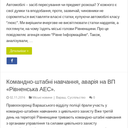
Автомобілі – засіб пересування чи предмет розкоші? У кожного є
свої думки та вподобання, проте, зазвичай, чиновники не
соромляться виставляти власні статки, купуючи автомобілі класу
“люкс”. Ми вирішили вчергове не висвітлювати статки нардепів, а
поглянути, на чому їздять міські голови Рівненщини. Про це
повідомляє агенція новин “Рівне Інформаційне”. Також,
аналізували, …
Детальніше »
Командно-штабні навчання, аварія на ВП
«Рівненська АЕС».
02.11.2016
Міські новини | Вараш
,
Суспільство
0
Правоохоронці Варашського відділу поліції брали участь у
командно-штабних навчаннях з цивільного захисту Вже третій
день на території Рівненщини тривають командно-штабні навчання
з органами управління та силами цивільного захисту