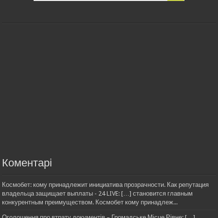
Коментарі
Космобет: кому принадлежит инициатива прозрачности. Как репутация
владельца защищает выплаты - 24 LIVE: […] становится главным
конкурентным преимуществом. Космобет кому принадлеж...
Оголошення про втрату документів – Громадське Місце Рівне: […]