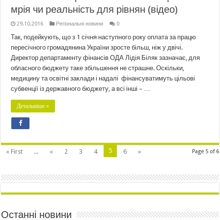
мрія чи реальність для рівнян (відео)
29.10.2016
Регіональні новини
0
Так, подейкують, що з 1 січня наступного року оплата за працю
пересічного громадянина України зросте більш, ніж у двічі.
Директор департаменту фінансів ОДА Лідія Біляк зазначає, для
обласного бюджету таке збільшення не страшне. Оскільки,
медицину та освітні заклади і надалі фінансуватимуть цільові
субвенції із державного бюджету, а всі інші – …
Детальніше »
5
« First
...
«
2
3
4
6
»
Page 5 of 6
Останні новини