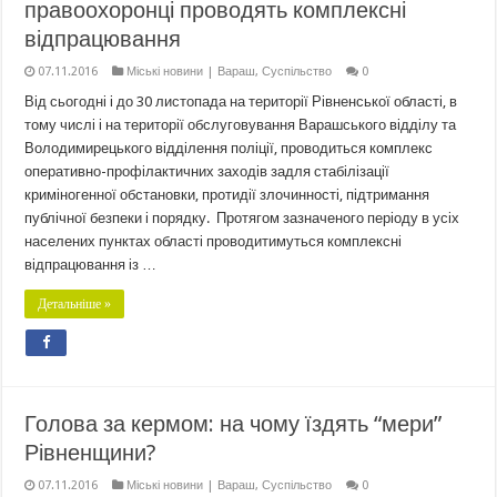
правоохоронці проводять комплексні
відпрацювання
07.11.2016
Міські новини | Вараш
,
Суспільство
0
Від сьогодні і до 30 листопада на території Рівненської області, в
тому числі і на території обслуговування Варашського відділу та
Володимирецького відділення поліції, проводиться комплекс
оперативно-профілактичних заходів задля стабілізації
криміногенної обстановки, протидії злочинності, підтримання
публічної безпеки і порядку. Протягом зазначеного періоду в усіх
населених пунктах області проводитимуться комплексні
відпрацювання із …
Детальніше »
Голова за кермом: на чому їздять “мери”
Рівненщини?
07.11.2016
Міські новини | Вараш
,
Суспільство
0