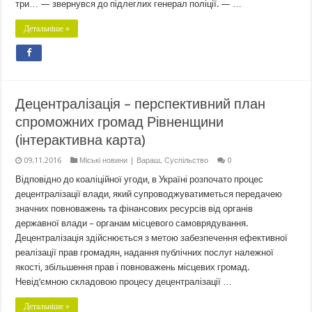
три… — звернувся до підлеглих генерал поліції. — …
Детальніше »
Децентралізація – перспективний план
спроможних громад Рівненщини
(інтерактивна карта)
09.11.2016
Міські новини | Вараш
,
Суспільство
0
Відповідно до коаліційної угоди, в Україні розпочато процес
децентралізації влади, який супроводжуватиметься передачею
значних повноважень та фінансових ресурсів від органів
державної влади – органам місцевого самоврядування.
Децентралізація здійснюється з метою забезпечення ефективної
реалізації прав громадян, надання публічних послуг належної
якості, збільшення прав і повноважень місцевих громад.
Невід’ємною складовою процесу децентралізації …
Детальніше »