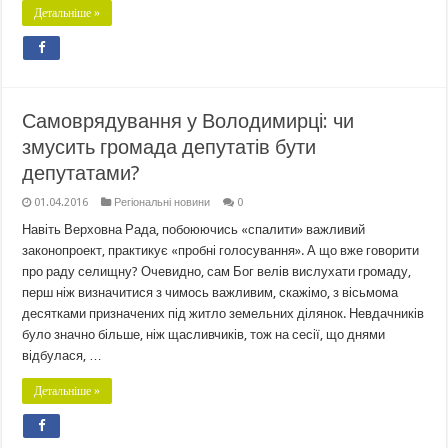
Детальніше »
Самоврядування у Володимирці: чи
змусить громада депутатів бути
депутатами?
01.04.2016
Регіональні новини
0
Навіть Верховна Рада, побоюючись «спалити» важливий
законопроект, практикує «пробні голосування». А що вже говорити
про раду селищну? Очевидно, сам Бог велів вислухати громаду,
перш ніж визначитися з чимось важливим, скажімо, з вісьмома
десятками призначених під житло земельних ділянок. Невдачників
було значно більше, ніж щасливчиків, тож на сесії, що днями
відбулася, …
Детальніше »