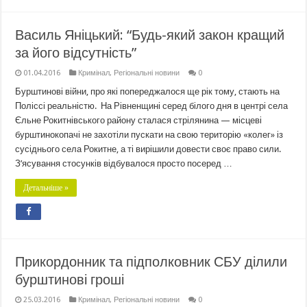
Василь Яніцький: “Будь-який закон кращий
за його відсутність”
01.04.2016
Кримінал
,
Регіональні новини
0
Бурштинові війни, про які попереджалося ще рік тому, стають на
Поліссі реальністю. На Рівненщині серед білого дня в центрі села
Єльне Рокитнівського району сталася стрілянина — місцеві
бурштинокопачі не захотіли пускати на свою територію «колег» із
сусіднього села Рокитне, а ті вирішили довести своє право сили.
З’ясування стосунків відбувалося просто посеред …
Детальніше »
Прикордонник та підполковник СБУ ділили
бурштинові гроші
25.03.2016
Кримінал
,
Регіональні новини
0