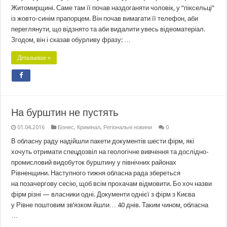
Житомирщині. Саме там її почав наздоганяти чоловік, у “піксельці”
із жовто-синім прапорцем. Він почав вимагати її телефон, аби
переглянути, що відзнято та аби видалити увесь відеоматеріал.
Згодом, він і сказав обурливу фразу: …
Детальніше »
На бурштин не пустять
01.04.2016
Бізнес
,
Кримінал
,
Регіональні новини
0
В обласну раду надійшли пакети документів шести фірм, які
хочуть отримати спецдозвіл на геологічне вивчення та дослідно-
промисловий видобуток бурштину у північних районах
Рівненщини. Наступного тижня обласна рада збереться
на позачергову сесію, щоб всім прохачам відмовити. Бо хоч назви
фірм різні — власники одні. Документи однієї з фірм з Києва
у Рівне поштовим зв’язком йшли… 40 днів. Таким чином, обласна
…