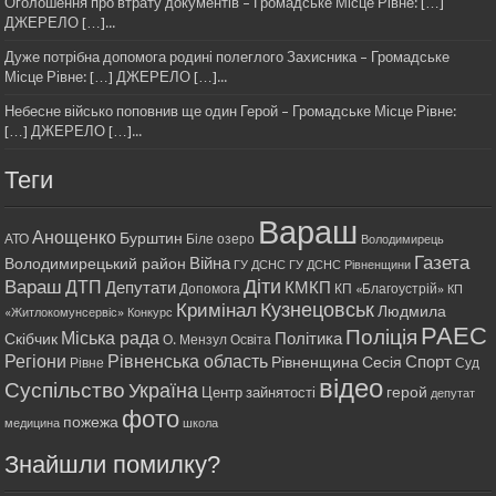
Оголошення про втрату документів – Громадське Місце Рівне: […]
ДЖЕРЕЛО […]...
Дуже потрібна допомога родині полеглого Захисника – Громадське
Місце Рівне: […] ДЖЕРЕЛО […]...
Небесне військо поповнив ще один Герой – Громадське Місце Рівне:
[…] ДЖЕРЕЛО […]...
Теги
Вараш
Анощенко
Бурштин
АТО
Біле озеро
Володимирець
Газета
Війна
Володимирецький район
ГУ ДСНС
ГУ ДСНС Рівненщини
Діти
Вараш
ДТП
Депутати
КМКП
Допомога
КП «Благоустрій»
КП
Кримінал
Кузнецовськ
Людмила
«Житлокомунсервіс»
Конкурс
РАЕС
Поліція
Міська рада
Політика
Скібчик
О. Мензул
Освіта
Регіони
Рівненська область
Спорт
Рівненщина
Сесія
Рівне
Суд
відео
Суспільство
Україна
герой
Центр зайнятості
депутат
фото
пожежа
медицина
школа
Знайшли помилку?