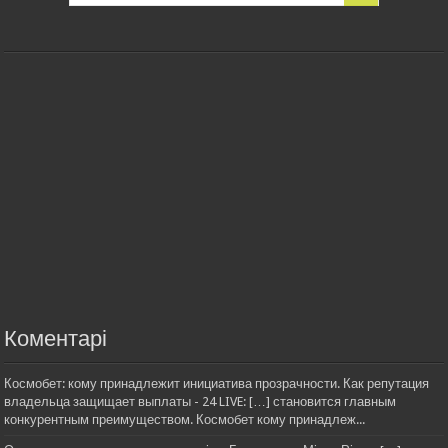
Коментарі
Космобет: кому принадлежит инициатива прозрачности. Как репутация
владельца защищает выплаты - 24 LIVE: […] становится главным
конкурентным преимуществом. Космобет кому принадлеж...