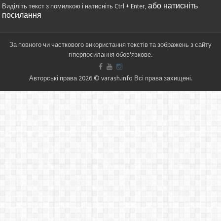
або натисніть
Виділіть текст з помилкою і натисніть Ctrl + Enter,
посилання
За повного чи часткового використання текстів та зображень з сайту
гіперпосилання обов'язкове.
Авторські права 2026 © varash.info Всі права захищені.