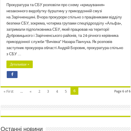
Прокуратура та СБУ розповіли про схему «кришування»
незаконного видобутку бурштину у прикордонній смузі
на Зарічненщині. Вчора прокурори спільно з працівниками відділу
безпеки СБУ, зокрема, чотирма групами спецпідрозділу «Альфа»,
затримали підполковника СБУ, який працював на території
Дубровицького і Зарічненського районів, та 24-річного керівника
прикордонної служби “Вичівка” Назара Панчука. Як розповів
заступник прокурора області Андрій Боровик, прокуратура спільно
з СБУ …
Детальніше »
6
« First
...
«
2
3
4
5
Page 6 of 6
Останні новини