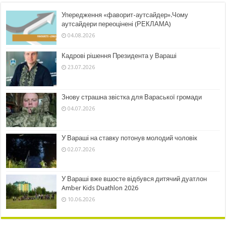
Упередження «фаворит-аутсайдер».Чому
аутсайдери переоцінені (РЕКЛАМА)
04.08.2026
Кадрові рішення Президента у Вараші
23.07.2026
Знову страшна звістка для Вараської громади
04.07.2026
У Вараші на ставку потонув молодий чоловік
02.07.2026
У Вараші вже вшосте відбувся дитячий дуатлон
Amber Kids Duathlon 2026
10.06.2026