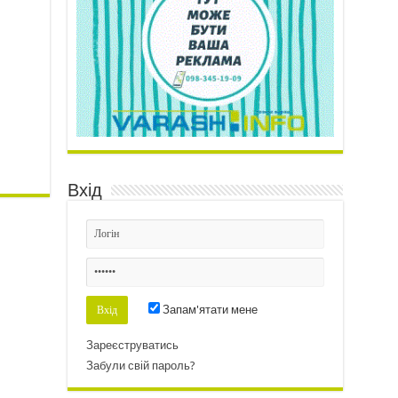
Вхід
Запам'ятати мене
Зареєструватись
Забули свій пароль?