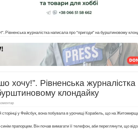
у!”. Рівненська журналістка написала про “пригоди” на бурштиновому кло
шо хочу!”. Рівненська журналістка
 бурштиновому клондайку
коментар
й сторінці у Фейсбук, вона побувала в урочищі Корабель, що на Житомирщи
о-синім прапорцем. Він почав вимагати її телефон, аби переглянути, що від