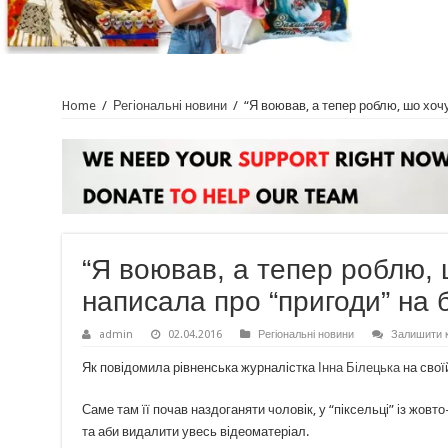
Home
/
Регіональні новини
/
“Я воював, а тепер роблю, шо хоч
“Я воював, а тепер роблю, 
написала про “пригоди” на
admin
02.04.2016
Регіональні новини
Залишити 
Як повідомила рівненська журналістка
Інна Білецька
на свої
Саме там її почав наздоганяти чоловік, у “піксельці” із жовт
та аби видалити увесь відеоматеріал.