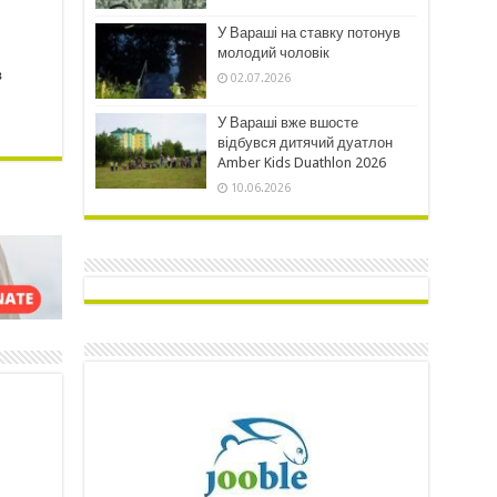
У Вараші на ставку потонув
молодий чоловік
в
02.07.2026
У Вараші вже вшосте
відбувся дитячий дуатлон
Amber Kids Duathlon 2026
10.06.2026