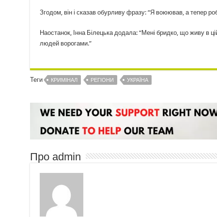
Згодом, він і сказав обурливу фразу: “Я воюював, а тепер ро
Наостанок, Інна Білецька додала: “Мені бридко, що живу в ц
людей ворогами.”
Теги
КРИМІНАЛ
РЕГІОНИ
УКРАЇНА
Про admin