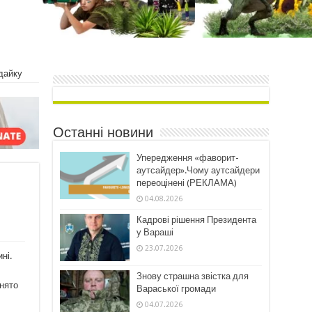
ндайку
Останні новини
Упередження «фаворит-
аутсайдер».Чому аутсайдери
переоцінені (РЕКЛАМА)
04.08.2026
Кадрові рішення Президента
у Вараші
23.07.2026
ні.
Знову страшна звістка для
знято
Вараської громади
04.07.2026