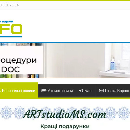
3 031 25 54
Регіональні новини
Атомні новини
Блог
Газета Вараш