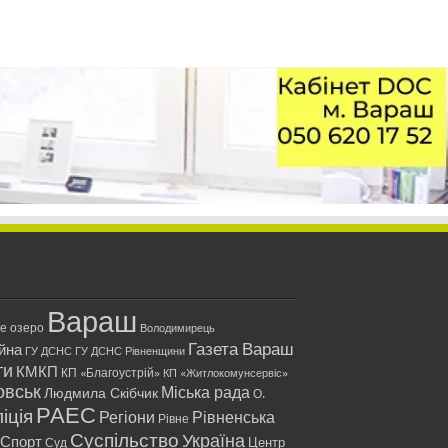
Вараш
ле озеро
Володимирець
Газета Вараш
йна
ГУ ДСНС
ГУ ДСНС Рівненщини
ти
КМКП
КП «Благоустрій»
КП «Житлокомунсервіс»
овськ
Міська рада
Людмила Скібчик
О.
РАЕС
іція
Регіони
Рівненська
Рівне
Суспільство
Україна
Спорт
Центр
Суд