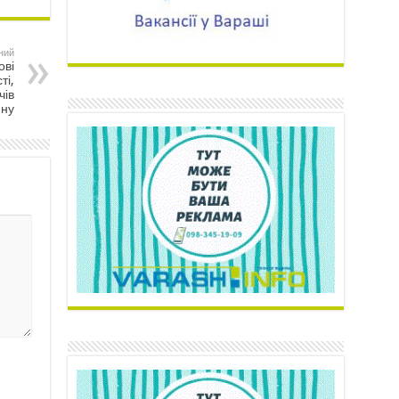
ний
ові
ті,
чів
ину