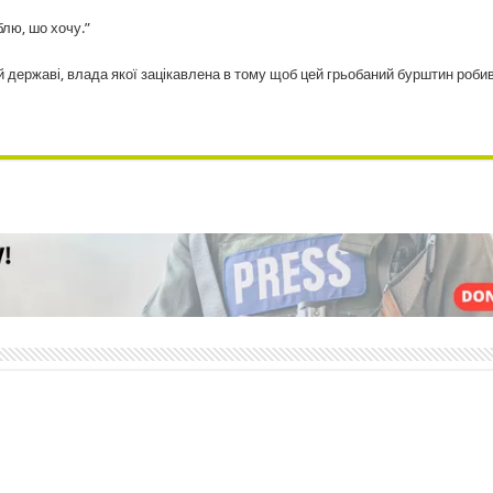
блю, шо хочу.”
ій державі, влада якої зацікавлена в тому щоб цей грьобаний бурштин роби