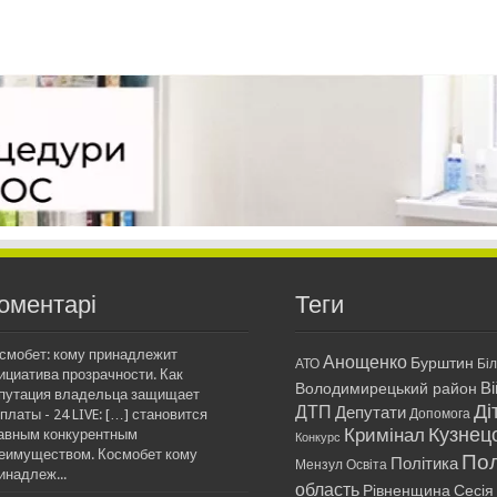
оментарі
Теги
смобет: кому принадлежит
Анощенко
Бурштин
АТО
Бі
ициатива прозрачности. Как
Ві
Володимирецький район
путация владельца защищает
Ді
ДТП
Депутати
платы - 24 LIVE: […] становится
Допомога
Кримінал
Кузнец
авным конкурентным
Конкурс
еимуществом. Космобет кому
Пол
Політика
Мензул
Освіта
инадлеж...
область
Рівненщина
Сесія