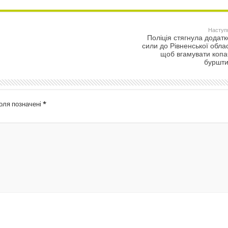
Наступ
Поліція стягнула додатк
сили до Рівненської облас
щоб вгамувати копа
буршт
поля позначені
*