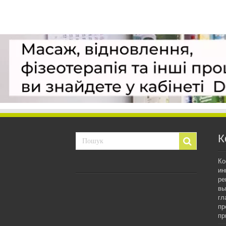
К
Ко
ин
ре
вы
гл
пр
пр