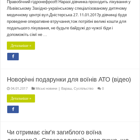
Правобічний гідронефроз!!! Наразі дівчинка проходить лікування у
ЛЬвівському Західно-українському спеціалізованому дитячому
медичному центрі вул.Дністерська 27. 11.01.2017р дівчинці буде
проведене оперативне втручання,тож потрібні великі кошти для
подальшого лікування, не будьте байдужі до чужої біди і
допоможіть сімї не …
Детальніше »
Новорічні подарунки для воїнів АТО (відео)
04.01.2017
Міські новини | Вараш
,
Суспільство
0
Детальніше »
Чи отримає сім’я загиблого воїна