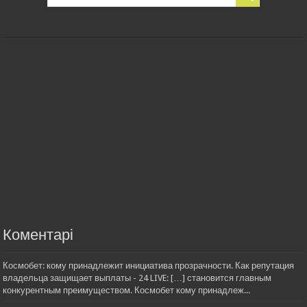
Коментарі
Космобет: кому принадлежит инициатива прозрачности. Как репутация
владельца защищает выплаты - 24 LIVE: […] становится главным
конкурентным преимуществом. Космобет кому принадлеж...