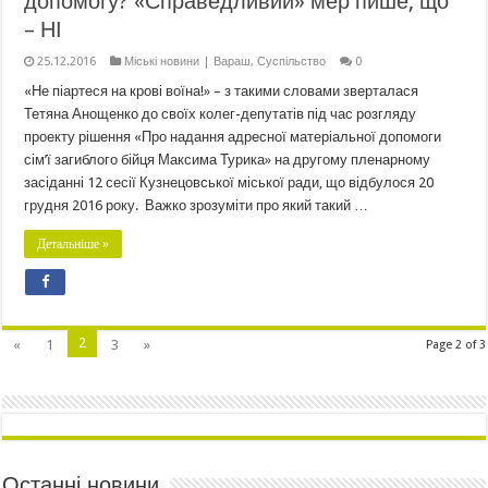
допомогу? «Справедливий» мер пише, що
– НІ
25.12.2016
Міські новини | Вараш
,
Суспільство
0
«Не піартеся на крові воїна!» – з такими словами зверталася
Тетяна Анощенко до своїх колег-депутатів під час розгляду
проекту рішення «Про надання адресної матеріальної допомоги
сім’ї загиблого бійця Максима Турика» на другому пленарному
засіданні 12 сесії Кузнецовської міської ради, що відбулося 20
грудня 2016 року. Важко зрозуміти про який такий …
Детальніше »
2
«
1
3
»
Page 2 of 3
Останні новини