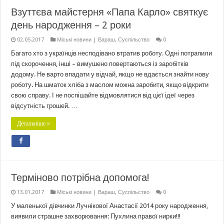
Взуттєва майстерня «Папа Карло» святкує
день народження – 2 роки
02.05.2017
Міські новини | Вараш
,
Суспільство
0
Багато хто з українців несподівано втратив роботу. Одні потрапили
під скорочення, інші – вимушено повертаються із заробітків
додому. Не варто впадати у відчай, якщо не вдається знайти нову
роботу. На шматок хліба з маслом можна заробити, якщо відкрити
свою справу. І не поспішайте відмовлятися від цієї ідеї через
відсутність грошей. …
Детальніше »
Терміново потрібна допомога!
13.01.2017
Міські новини | Вараш
,
Суспільство
0
У маленької дівчинки Лучнікової Анастасії 2014 року народження,
виявили страшне захворювання: Пухлина правої нирки!!!