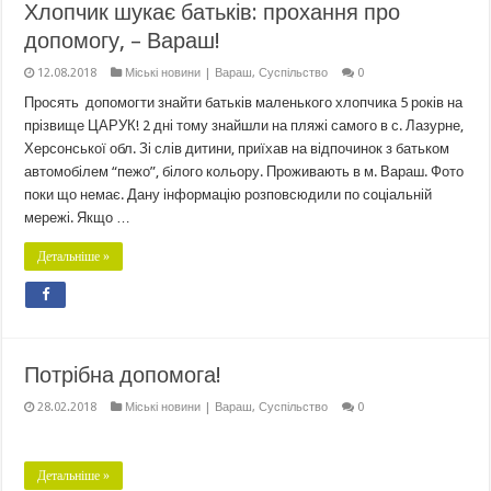
Хлопчик шукає батьків: прохання про
допомогу, – Вараш!
12.08.2018
Міські новини | Вараш
,
Суспільство
0
Просять допомогти знайти батьків маленького хлопчика 5 років на
прізвище ЦАРУК! 2 дні тому знайшли на пляжі самого в с. Лазурне,
Херсонської обл. Зі слів дитини, приїхав на відпочинок з батьком
автомобілем “пежо”, білого кольору. Проживають в м. Вараш. Фото
поки що немає. Дану інформацію розповсюдили по соціальній
мережі. Якщо …
Детальніше »
Потрібна допомога!
28.02.2018
Міські новини | Вараш
,
Суспільство
0
Детальніше »