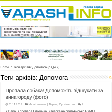
Home
/
Теги архівів: Допомога
(page 2)
Теги архівів:
Допомога
Пропала собака! Допоможіть відшукати за
винагороду (фото)
03.11.2018
Міські новини | Вараш
,
Суспільство
1
У Вараші пропала Німецька Вівчарка на призьвисько БУМЕР.