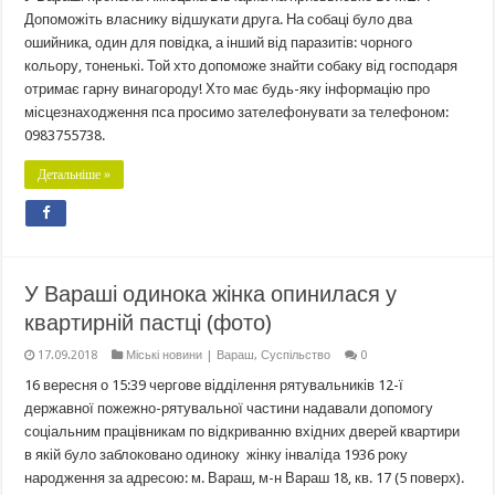
Допоможіть власнику відшукати друга. На собаці було два
ошийника, один для повідка, а інший від паразитів: чорного
кольору, тоненькі. Той хто допоможе знайти собаку від господаря
отримає гарну винагороду! Хто має будь-яку інформацію про
місцезнаходження пса просимо зателефонувати за телефоном:
0983755738.
Детальніше »
У Вараші одинока жінка опинилася у
квартирній пастці (фото)
17.09.2018
Міські новини | Вараш
,
Суспільство
0
16 вересня о 15:39 чергове відділення рятувальників 12-ї
державної пожежно-рятувальної частини надавали допомогу
соціальним працівникам по відкриванню вхідних дверей квартири
в якій було заблоковано одиноку жінку інваліда 1936 року
народження за адресою: м. Вараш, м-н Вараш 18, кв. 17 (5 поверх).