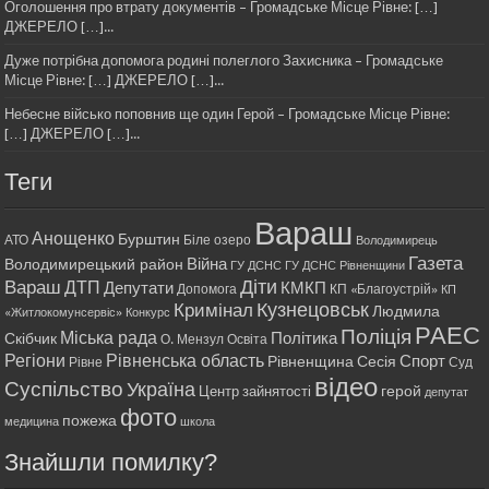
Оголошення про втрату документів – Громадське Місце Рівне: […]
ДЖЕРЕЛО […]...
Дуже потрібна допомога родині полеглого Захисника – Громадське
Місце Рівне: […] ДЖЕРЕЛО […]...
Небесне військо поповнив ще один Герой – Громадське Місце Рівне:
[…] ДЖЕРЕЛО […]...
Теги
Вараш
Анощенко
Бурштин
АТО
Біле озеро
Володимирець
Газета
Війна
Володимирецький район
ГУ ДСНС
ГУ ДСНС Рівненщини
Діти
Вараш
ДТП
Депутати
КМКП
Допомога
КП «Благоустрій»
КП
Кримінал
Кузнецовськ
Людмила
«Житлокомунсервіс»
Конкурс
РАЕС
Поліція
Міська рада
Політика
Скібчик
О. Мензул
Освіта
Регіони
Рівненська область
Спорт
Рівненщина
Сесія
Рівне
Суд
відео
Суспільство
Україна
герой
Центр зайнятості
депутат
фото
пожежа
медицина
школа
Знайшли помилку?