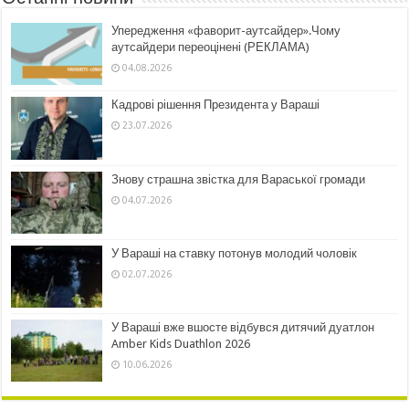
Упередження «фаворит-аутсайдер».Чому
аутсайдери переоцінені (РЕКЛАМА)
04.08.2026
Кадрові рішення Президента у Вараші
23.07.2026
Знову страшна звістка для Вараської громади
04.07.2026
У Вараші на ставку потонув молодий чоловік
02.07.2026
У Вараші вже вшосте відбувся дитячий дуатлон
Amber Kids Duathlon 2026
10.06.2026