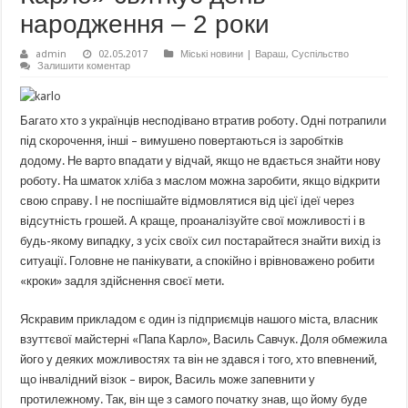
народження – 2 роки
admin
02.05.2017
Міські новини | Вараш
,
Суспільство
Залишити коментар
Багато хто з українців несподівано втратив роботу. Одні потрапили
під скорочення, інші – вимушено повертаються із заробітків
додому. Не варто впадати у відчай, якщо не вдається знайти нову
роботу. На шматок хліба з маслом можна заробити, якщо відкрити
свою справу. І не поспішайте відмовлятися від цієї ідеї через
відсутність грошей. А краще, проаналізуйте свої можливості і в
будь-якому випадку, з усіх своїх сил постарайтеся знайти вихід із
ситуації. Головне не панікувати, а спокійно і врівноважено робити
«кроки» задля здійснення своєї мети.
Яскравим прикладом є один із підприємців нашого міста, власник
взуттєвої майстерні «Папа Карло», Василь Савчук. Доля обмежила
його у деяких можливостях та він не здався і того, хто впевнений,
що інвалідний візок – вирок, Василь може запевнити у
протилежному. Так, він ще з самого початку знав, що йому буде