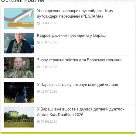
Упередження «фаворит-аутсайдер».Чому
аутсайдери переоцінені (РЕКЛАМА)
04.08.2026
Кадрові рішення Президента у Вараші
23.07.2026
Знову страшна звістка для Вараської громади
04.07.2026
У Вараші на ставку потонув молодий чоловік
02.07.2026
У Вараші вже вшосте відбувся дитячий дуатлон
Amber Kids Duathlon 2026
10.06.2026