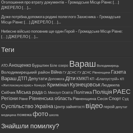
Оголошення про втрату документів – Громадське Місце Рівне: […]
ДЖЕРЕЛО […]...
Дуже потрібна допомога родині полеглого Захисника – Громадське
Місце Рівне: […] ДЖЕРЕЛО […]...
Небесне військо поповнив ще один Герой – Громадське Місце Рівне:
[…] ДЖЕРЕЛО […]...
Теги
Вараш
Анощенко
Бурштин
АТО
Біле озеро
Володимирець
Газета
Війна
Володимирецький район
ГУ ДСНС
ГУ ДСНС Рівненщини
Діти
Вараш
ДТП
Депутати
КМКП
Допомога
КП «Благоустрій»
КП
Кримінал
Кузнецовськ
Людмила
«Житлокомунсервіс»
Конкурс
РАЕС
Поліція
Міська рада
Політика
Скібчик
О. Мензул
Освіта
Регіони
Рівненська область
Спорт
Рівненщина
Сесія
Рівне
Суд
відео
Суспільство
Україна
герой
Центр зайнятості
депутат
фото
пожежа
медицина
школа
Знайшли помилку?