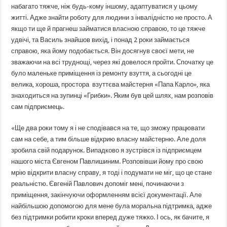
набагато тяжче, ніж будь-кому іншому, адаптуватися у цьому
житті. Адже знайти роботу для людини з інвалідністю не просто. А
якщо ти ще й прагнеш займатися власною справою, то це тяжче
удвічі, та Василь знайшов вихід, і понад 2 роки займається
справою, яка йому подобається. Він досягнув своєї мети, не
зважаючи на всі труднощі, через які довелося пройти. Спочатку це
було маленьке приміщення із ремонту взуття, а сьогодні це
велика, хороша, простора взуттєва майстерня «Папа Карло», яка
знаходиться на зупинці «Грибки». Яким був цей шлях, нам розповів
сам підприємець.
«Ще два роки тому я і не сподівався на те, що зможу працювати
сам на себе, а тим більше відкрию власну майстерню. Але доля
зробила свій подарунок. Випадково я зустрівся із підприємцем
нашого міста Євгеном Павлишиним. Розповівши йому про свою
мрію відкрити власну справу, я тоді і подумати не міг, що це стане
реальністю. Євгеній Павлович допоміг мені, починаючи з
приміщення, закінчуючи оформленням всієї документації. Але
найбільшою допомогою для мене була моральна підтримка, адже
без підтримки робити кроки вперед дуже тяжко. І ось, як бачите, я