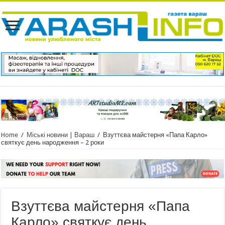
Home
/
Міські новини | Вараш
/
Взуттєва майстерня «Папа Карло»
святкує день народження – 2 роки
Взуттєва майстерня «Папа
Карло» святкує день