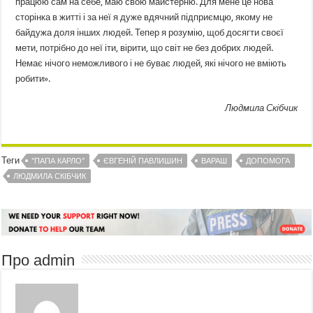
працюю сам на себе, маю свою майстерню. Для мене це нова
сторінка в житті і за неї я дуже вдячний підприємцю, якому не
байдужа доля інших людей. Тепер я розумію, щоб досягти своєї
мети, потрібно до неї іти, вірити, що світ не без добрих людей.
Немає нічого неможливого і не буває людей, які нічого не вміють
робити».
Людмила Скібчик
Теги
"ПАПА КАРЛО"
ЄВГЕНІЙ ПАВЛИШИН
ВАРАШ
ДОПОМОГА
ЛЮДМИЛА СКІБЧИК
Про admin