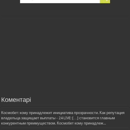
Коментарі
Космобет: кому принадлежит инициатива прозрачности. Как репутация
владельца защищает выплаты - 24 LIVE: […] становится главным
конкурентным преимуществом. Космобет кому принадлеж...