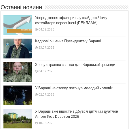
Останні новини
Упередження «фаворит-аутсайдер».Чому
аутсайдери переоцінені (РЕКЛАМА)
04.08.2026
Кадрові рішення Президента у Вараші
23.07.2026
Знову страшна звістка для Вараської громади
04.07.2026
У Вараші на ставку потонув молодий чоловік
02.07.2026
У Вараші вже вшосте відбувся дитячий дуатлон
Amber Kids Duathlon 2026
10.06.2026