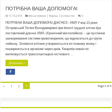
ПОТРІБНА ВАША ДОПОМОГА!
13.10.2016
Міські новини | Вараш
,
Суспільство
0
ПОТРІБНА ВАША ДОПОМОГА! ДІАГНОЗ : ХМЛ У віці 23 роки
Островській Тетяні Володимирівні при біопсії грудної клітки був
поставлений діагноз ХМЛ. (Хронічний мієлолейкоз) – це пухлинне
захворювання системи кровотворення, що відноситься до групи
лейкозу. Злоякісні клітини утворюються в кістковому мозку і
поширюються в організмі через кров. Хвороба повністю
виліковується трансплантацією кісткового …
Детальніше »
3
«
1
2
Page 3 of 3