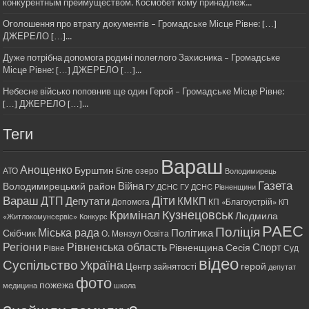
конкурентным преимуществом. Космобет кому принадлеж...
Оголошення про втрату документів – Громадське Місце Рівне: […]
ДЖЕРЕЛО […]...
Дуже потрібна допомога родині полеглого Захисника – Громадське
Місце Рівне: […] ДЖЕРЕЛО […]...
Небесне військо поповнив ще один Герой – Громадське Місце Рівне:
[…] ДЖЕРЕЛО […]...
Теги
Вараш
Анощенко
Бурштин
АТО
Біле озеро
Володимирець
Газета
Війна
Володимирецький район
ГУ ДСНС
ГУ ДСНС Рівненщини
Діти
Вараш
ДТП
Депутати
КМКП
Допомога
КП «Благоустрій»
КП
Кримінал
Кузнецовськ
Людмила
«Житлокомунсервіс»
Конкурс
РАЕС
Поліція
Міська рада
Політика
Скібчик
О. Мензул
Освіта
Регіони
Рівненська область
Спорт
Рівненщина
Сесія
Рівне
Суд
відео
Суспільство
Україна
герой
Центр зайнятості
депутат
фото
пожежа
медицина
школа