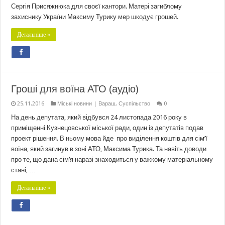
Сергія Присяжнюка для своєї кантори. Матері загиблому
захиснику України Максиму Турику мер шкодує грошей.
Детальніше »
Гроші для воїна АТО (аудіо)
25.11.2016
Міські новини | Вараш
,
Суспільство
0
На день депутата, який відбувся 24 листопада 2016 року в
приміщенні Кузнецовської міської ради, один із депутатів подав
проект рішення. В ньому мова йде про виділення коштів для сім’ї
воїна, який загинув в зоні АТО, Максима Турика. Та навіть доводи
про те, що дана сім’я наразі знаходиться у важкому матеріальному
стані, …
Детальніше »