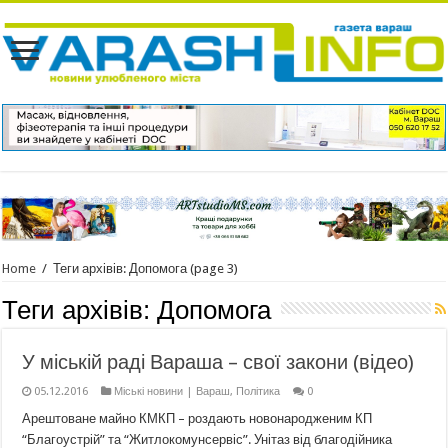
Home
/
Теги архівів: Допомога
(page 3)
Теги архівів:
Допомога
У міській раді Вараша – свої закони (відео)
05.12.2016
Міські новини | Вараш
,
Політика
0
Арештоване майно КМКП – роздають новонародженим КП
“Благоустрій” та “Житлокомунсервіс”. Унітаз від благодійника