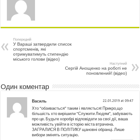
Попередній
У Вараші затвердили список
спортсменів, які
отримуватимуть стипендію
міського голови (відео)
Наступний
Сергій Анощенко на роботі не
поновлений! (відео)
Один коментар
Василь
22.01.2019 at 09:47
Хто “обзивається” таким і являється! Прикро,що
більшість хто вирішили “Служити Людям”, забувають
про це. Будьте хоробрі відповідати за свої дії, ваша
можливість увійти в історію міста втрачена.
ЗАГРАЛИСЯ В ПОЛІТИКУ щановні обранці. Лише
вибори змінять ситуацію.