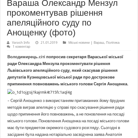
Вараша Олександр Мензул
прокоментував рішення
апеляційного суду по
Анощенку (фото)
Varash Info
21.01.2019
Міські новини | Вараш
,
Політика
1 коментар
Володимирець.сіті
попросив секретаря Вараської міської
ради Олександра Мензула прокоментувати рішення
Львівського апеляційного суду, який скасував рішення
депутатів Кузнецовської міської ради про дострокове
припинення повноважень міського голови Сергія Анощенка.
– Сергій Анощенко з використанням притаманних йому брудних
методів виграв апеляцію у справі про скасування рішення ради
щодо припинення його повноважень, а не поновлення на посаді
міського голови. Поновлення Анощенка на посаді міського голови
має бути предметом окремого судового розгляду. Сьогодні в
засіданні була надана нотаріально засвідчена заява Анатолія