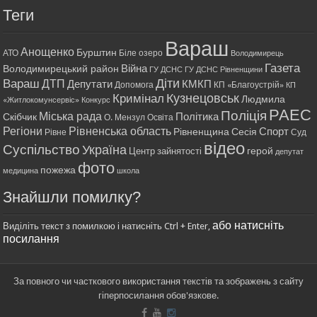
Теги
Вараш
Анощенко
Бурштин
АТО
Біле озеро
Володимирець
Газета
Війна
Володимирецький район
ГУ ДСНС
ГУ ДСНС Рівненщини
Діти
Вараш
ДТП
Депутати
КМКП
Допомога
КП «Благоустрій»
КП
Кримінал
Кузнецовськ
Людмила
«Житлокомунсервіс»
Конкурс
РАЕС
Поліція
Міська рада
Політика
Скібчик
О. Мензул
Освіта
Регіони
Рівненська область
Спорт
Рівненщина
Сесія
Рівне
Суд
відео
Суспільство
Україна
герой
Центр зайнятості
депутат
фото
пожежа
медицина
школа
Знайшли помилку?
або натисніть
Виділіть текст з помилкою і натисніть Ctrl + Enter,
посилання
За повного чи часткового використання текстів та зображень з сайту
гіперпосилання обов'язкове.