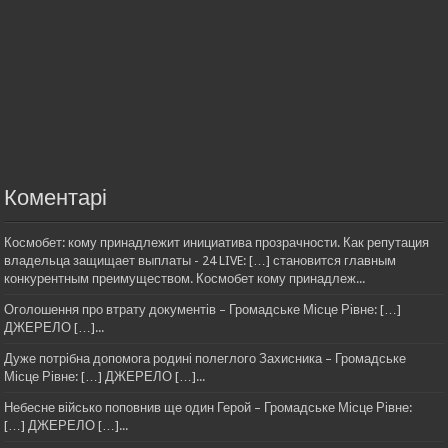
Коментарі
Космобет: кому принадлежит инициатива прозрачности. Как репутация
владельца защищает выплаты - 24 LIVE: […] становится главным
конкурентным преимуществом. Космобет кому принадлеж...
Оголошення про втрату документів – Громадське Місце Рівне: […]
ДЖЕРЕЛО […]...
Дуже потрібна допомога родині полеглого Захисника – Громадське
Місце Рівне: […] ДЖЕРЕЛО […]...
Небесне військо поповнив ще один Герой – Громадське Місце Рівне:
[…] ДЖЕРЕЛО […]...