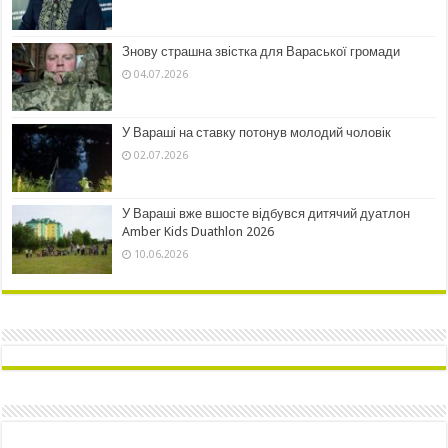
Знову страшна звістка для Вараської громади
04.07.2026
У Вараші на ставку потонув молодий чоловік
02.07.2026
У Вараші вже вшосте відбувся дитячий дуатлон
Amber Kids Duathlon 2026
10.06.2026