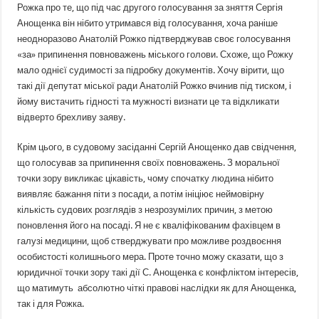
Рожка про те, що під час другого голосування за зняття Сергія
Анощенка він нібито утримався від голосування, хоча раніше
неодноразово Анатолій Рожко підтверджував своє голосування
«за» припинення повноважень міського голови. Схоже, що Рожку
мало однієї судимості за підробку документів. Хочу вірити, що
такі дії депутат міської ради Анатолій Рожко вчинив під тиском, і
йому вистачить гідності та мужності визнати це та відкликати
відверто брехливу заяву.
Крім цього, в судовому засіданні Сергій Анощенко дав свідчення,
що голосував за припинення своїх повноважень. З моральної
точки зору викликає цікавість, чому спочатку людина нібито
виявляє бажання піти з посади, а потім ініціює неймовірну
кількість судових розглядів з незрозумілих причин, з метою
поновлення його на посаді. Я не є кваліфікованим фахівцем в
галузі медицини, щоб стверджувати про можливе роздвоєння
особистості колишнього мера. Проте точно можу сказати, що з
юридичної точки зору такі дії С. Анощенка є конфліктом інтересів,
що матимуть абсолютно чіткі правові наслідки як для Анощенка,
так і для Рожка.