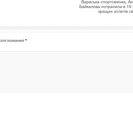
Вараська спортсменка, А
Байкалова потрапила в 10-
кращих атлетів св
поля позначені
*