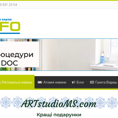
3 031 25 54
Регіональні новини
Атомні новини
Блог
Газета Вараш