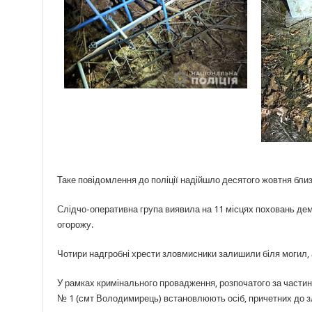
Таке повідомлення до поліції надійшло десятого жовтня близ
Слідчо-оперативна група виявила на 11 місцях поховань де
огорожу.
Чотири надгробні хрести зловмисники залишили біля могил,
У рамках кримінального провадження, розпочатого за частиною
№ 1 (смт Володимирець) встановлюють осіб, причетних до 