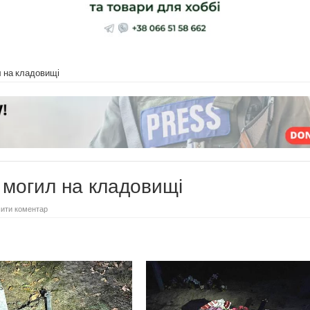
 на кладовищі
 могил на кладовищі
ити коментар