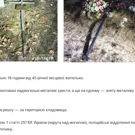
ько 18 години від 45-річної місцевої жительки.
монтовані надмогильні металеві хрести, а ще на одному — зняту металеву
 а решту — за територією кладовища.
 1 статті 297 КК України (наруга над могилою), поліцейські відділення по
злочину.