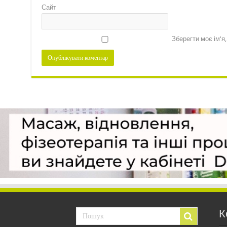
Сайт
Зберегти моє ім'я
К