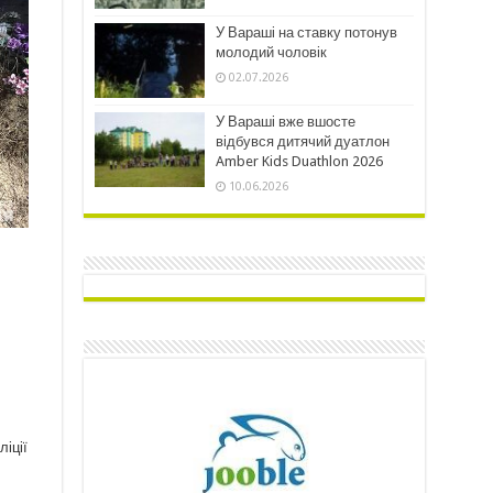
У Вараші на ставку потонув
молодий чоловік
02.07.2026
У Вараші вже вшосте
відбувся дитячий дуатлон
Amber Kids Duathlon 2026
10.06.2026
ліції