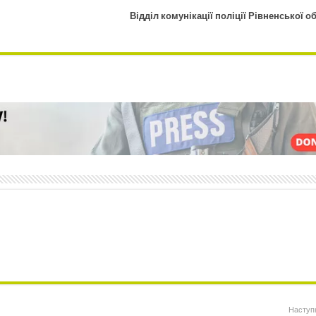
Відділ комунікації поліції Рівненської о
Наступ