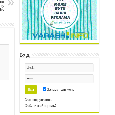
нна
 ку
іту
Вхід
Запам'ятати мене
Зареєструватись
Забули свій пароль?