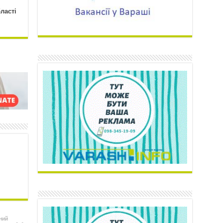
бласті
ний