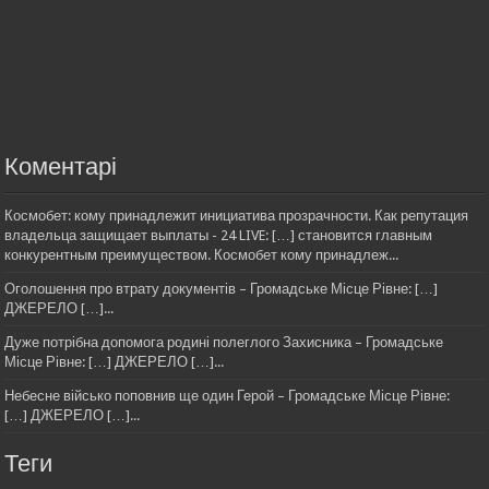
Коментарі
Космобет: кому принадлежит инициатива прозрачности. Как репутация
владельца защищает выплаты - 24 LIVE: […] становится главным
конкурентным преимуществом. Космобет кому принадлеж...
Оголошення про втрату документів – Громадське Місце Рівне: […]
ДЖЕРЕЛО […]...
Дуже потрібна допомога родині полеглого Захисника – Громадське
Місце Рівне: […] ДЖЕРЕЛО […]...
Небесне військо поповнив ще один Герой – Громадське Місце Рівне:
[…] ДЖЕРЕЛО […]...
Теги