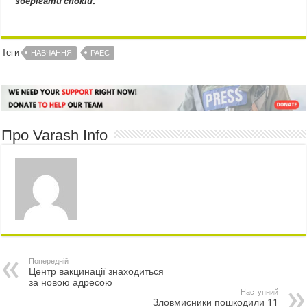
зберігати спокій.
Теги
НАВЧАННЯ
РАЕС
Про Varash Info
Попередній
Центр вакцинації знаходиться
за новою адресою
Наступний
Зловмисники пошкодили 11