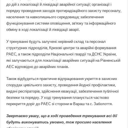
до дій з локалізації й ліквідації аварійної ситуації; організації і
порядку проведення заходів протирадіаційного захисту персоналу,
населення та навколишнього середовища; забезпечення
функціонування системи оповіщення, зв’язку та інформаційного
обміну в ході локалізації й ліквідації аварії.
У тренуванні будуть залучені: керівний склад та персонал
структурних підрозділів, Кризові центри та аварійні формування
РАЕС, а також підрозділи Національної гвардії та ДСНС України,
які залучаються для локалізації аварійних ситуацій на Рівненській
АЕС відповідно до аварійних планів.
Також відбудеться практичне відпрацювання укриття в захисних
спорудах цивільного захисту, проведення йодної профілактики,
видачі респіраторів, здійснення евакуації, забезпечення публічної
безпеки та порядку. У ході тренування планується частково
перекриття доріг до РАЕС зі сторони м Вараш та с. Заболоття.
Звертаємо увагу, що в ході проведення тренування всі дії
будуть виконуватись умовно, тож просимо населення