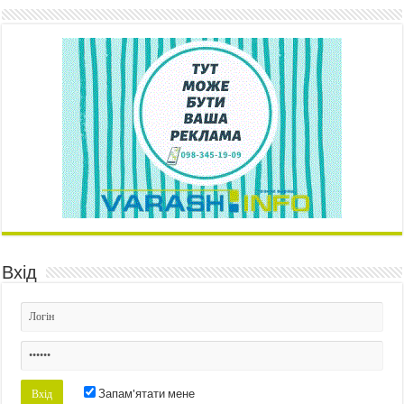
Вхід
Запам'ятати мене