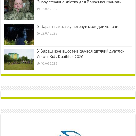
Знову страшна звістка для Вараської громади
04.07.2026
У Вараші на ставку потонув молодий чоловік
02.07.2026
У Вараші вже вшосте відбувся дитячий дуатлон
Amber Kids Duathlon 2026
10.06.2026