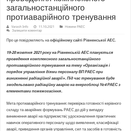
загальностанційного
протиаварійного тренування
Varash Info
11.10.2021
Новини РАЕС
Залишити коментар
Про це повідомляють на
офіційному сайті Рівненської АЕС
.
19-20 жовтня 2021 року на Рівненській АЕС планується
проведення комплексного загальностанційного
протиаварійного тренування на тему «Організація і
порядок управління діями персоналу ВП РАЕС при
виникненні радіаційної аварії». Під час тренування буде
змодельовано радіаційну аварію на енергоблоці №4 РАЕС з
елементами пожежогасіння.
Мета протиаварійного тренування: перевірка готовності керівного
складу та аварійних формувань РАЕС до дій у випадку
виникнення аварії на підприємстві; удосконалення практичних
навичок оперативного персоналу щодо виявлення, класифікації
аварії, приведення органів управління, сил та засобів в готовність