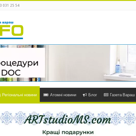
3 031 25 54
Регіональні новини
Атомні новини
Блог
Газета Вараш