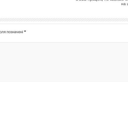
на 
поля позначені
*