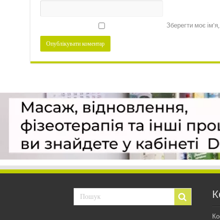
Зберегти моє ім'я
К
Ко