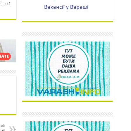
івне 1
ний
 ні