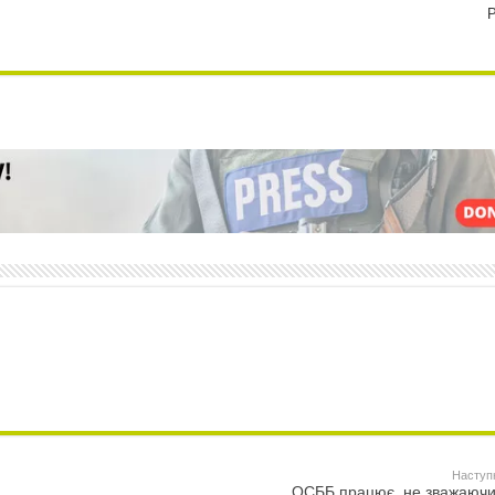
Р
Наступ
ОСББ працює, не зважаючи