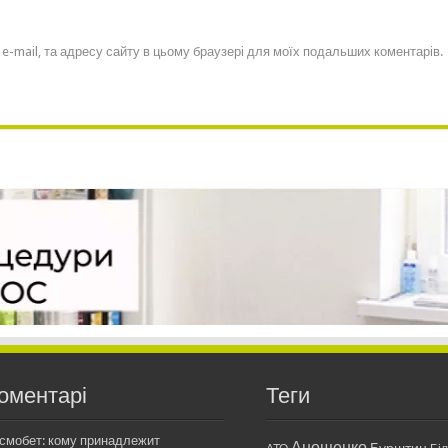
, e-mail, та адресу сайту в цьому браузері для моїх подальших коментарів.
оментарі
Теги
смобет: кому принадлежит