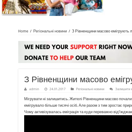
Home
/
Регіональні новини
/
З Рівненщини масово емігрують л
З Рівненщини масово емігр
admin
24.01.2017
Регіональні новини
Залишити 
Мігрувати ні залишитись. Жителі Рівненщини масово почали п
емігрувало більше тисячі осіб. Але разом з тим зростає приро
Чому активізувалась еміграція та куди переважно від’їжджаю