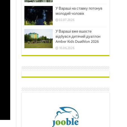
У Вараші на ставку потонув
молодий чоловік
02.07.2026
У Вараші вже вшосте
відбувся дитячий дуатлон
Amber Kids Duathlon 2026
10.06.2026