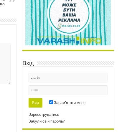
що
Вхід
Запам'ятати мене
Зареєструватись
Забули свій пароль?