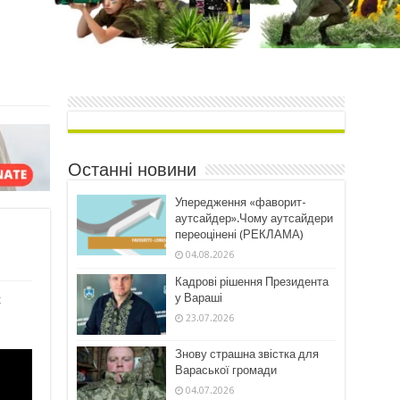
Останні новини
Упередження «фаворит-
аутсайдер».Чому аутсайдери
переоцінені (РЕКЛАМА)
04.08.2026
Кадрові рішення Президента
у Вараші
к
23.07.2026
Знову страшна звістка для
Вараської громади
04.07.2026