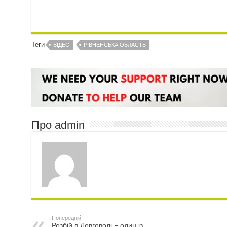
Теги
ВІДЕО
РІВНЕНСЬКА ОБЛАСТЬ
Про admin
Попередній
Розбій в Довговолі – один із