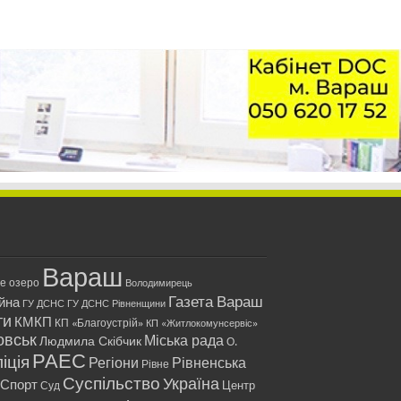
Вараш
ле озеро
Володимирець
Газета Вараш
йна
ГУ ДСНС
ГУ ДСНС Рівненщини
ти
КМКП
КП «Благоустрій»
КП «Житлокомунсервіс»
овськ
Міська рада
Людмила Скібчик
О.
РАЕС
іція
Регіони
Рівненська
Рівне
Суспільство
Україна
Спорт
Центр
Суд