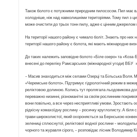
Також болото є потужними природним пилососом. Пил має вла
холодніше, ніж над навколишніми територіями. Тому пил з цих
може очистити до трьох тонн пилу, адже є цінним джерелом
На території нашого району є чимало боліт. Знають про них н
території нашого району є болота, які мають міжнародне виз
До таких належить заповідне болото «Біле озеро» та «Коза-Б
внесені до переліку Рамсарських (міжнародної угоди) ВБУ не
– Масив знаходиться між селами Озерці та Більська Воля.
«Черемське болото». Підтримує гідрологічний режим в межирі
реліктовою долиною. Колись тут пролягала льодовикова доли
переважно низинні, різноманітні за своїм рослинним покривом
вони повільно, а все через несприятливі умови. Зростають о
рідкісну комахоїдну рослину – росичку круглолисту. А біля
трави широколистої, який охороняється за Бернською конвен
зелениці сплюснутої, реліктової водної рослини – молодильн
чорного та журавля сірого, – розповідає лісник Володимир Кі