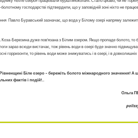
овіднику «Біле озеро» працювали бурштинокопачі. Стало цікаво, чи не торк
но-болотному господарстві підтвердили, що у заповідній зоні ніхто не працю
ння Павло Буравський зазначає, що вода у Білому озері напряму залежит
я. Коза-Березина дуже пов’язана з Білим озером. Якщо пропаде болото, то 
логи зараз всюди вистачає, тож рівень води в озері буде значно підвищува
і горризонти, то рівень води може знижуватись і в озері, і в довколишніх
 Рівненщині Біле озеро – бережіть болото міжнародного значення! А 
льних фактів і подій!..
Ольга 
poliss