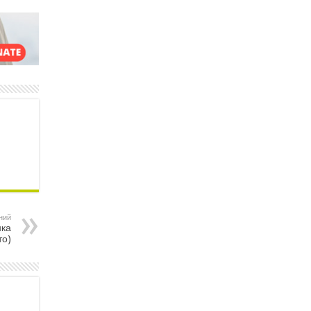
ний
нка
то)