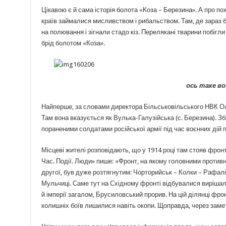
Цікавою є й сама історія болота «Коза – Березина». А про п
країв займалися мисливством і рибальством. Там, де зараз б
на полювання і зігнали стадо кіз. Перелякані тварини побігли
брід болотом «Коза».
ось таке во
Найперше, за словами директора Більськовільського НВК Ол
Там вона вказується як Вулька-Галузійська (с. Березина). Зб
пораненими солдатами російської армії під час воєнних дій
Місцеві жителі розповідають, що у 1914 році там стояв фронт
Час. Події. Люди» пише: «Фронт, на якому головними противник
другої, був дуже розтягнутим: Чорторийськ – Колки – Рафалі
Мульчиці. Саме тут на Східному фронті відбувалися вирішаль
й імперії загалом, Брусиловський прорив. На цій ділянці фр
колишніх боїв лишилися навіть окопи. Щоправда, через замет