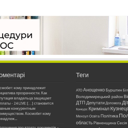
оментарі
Теги
смобет: кому принадлежит
Анощенко
Бурштин
АТО
Бі
ициатива прозрачности. Как
Ві
Володимирецький район
путация владельца защищает
Ді
ДТП
Депутати
платы - 24 LIVE: […] становится
Допомога
Кримінал
Кузнец
авным конкурентным
Конкурс
еимуществом. Космобет кому
Пол
Політика
Мензул
Освіта
инадлеж...
область
Рівненщина
Сесія
олошення про втрату документів –