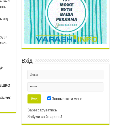
нулася
вав.
ь від
буде
тись.
Вхід
ще
ПЕШКО
ya.net
Запам'ятати мене
Зареєструватись
Забули свій пароль?