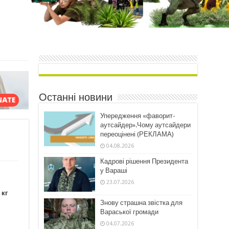
Останні новини
Упередження «фаворит-
аутсайдер».Чому аутсайдери
переоцінені (РЕКЛАМА)
04.08.2026
Кадрові рішення Президента
у Вараші
23.07.2026
 кг
Знову страшна звістка для
Вараської громади
04.07.2026