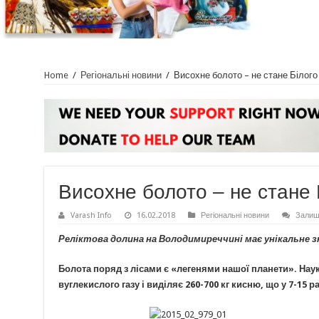
Home
/
Регіональні новини
/
Висохне болото – не стане Білого
Висохне болото – не стане 
Varash Info
16.02.2018
Регіональні новини
Залиш
Реліктова долина на Володимиреччині має унікальне 
Болота поряд з лісами є «легенями нашої планети». Науко
вуглекислого газу і виділяє 260-700 кг кисню, що у 7-15 р