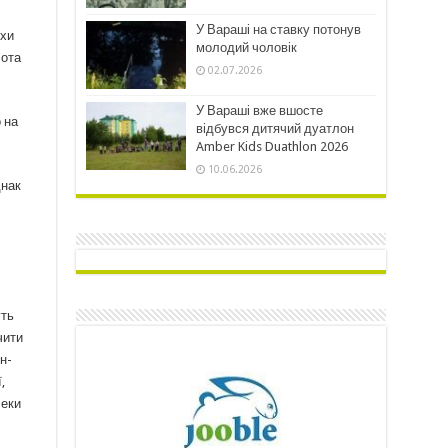
У Вараші на ставку потонув
охи
молодий чоловік
лота
02.07.2026
У Вараші вже вшосте
 на
відбувся дитячий дуатлон
Amber Kids Duathlon 2026
10.06.2026
днак
уть
чити
н-
,
леки