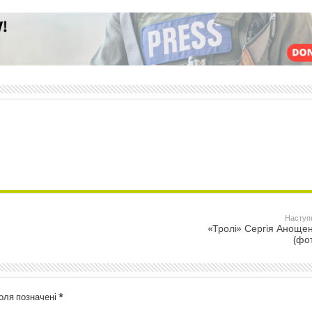
Наступ
«Тролі» Сергія Аноще
(фо
поля позначені
*