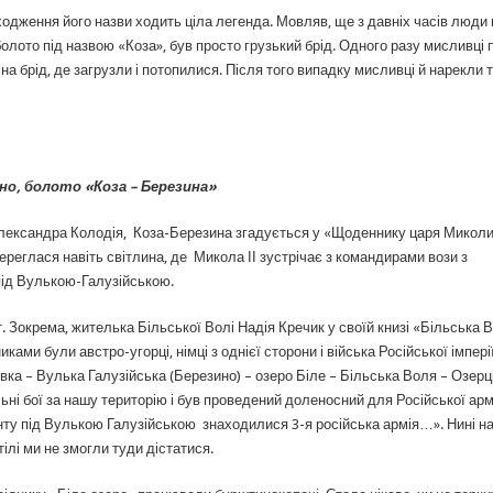
оходження його назви ходить ціла легенда. Мовляв, ще з давніх часів люди
олото під назвою «Коза», був просто грузький брід. Одного разу мисливці 
 на брід, де загрузли і потопилися. Після того випадку мисливці й нарекли 
но, болото «Коза – Березина»
ександра Колодія, Коза-Березина згадується у «Щоденнику царя Миколи 
ереглася навіть світлина, де Микола ІІ зустрічає з командирами вози з
 під Вулькою-Галузійською.
. Зокрема, жителька Більської Волі Надія Кречик у своїй книзі «Більська 
ами були австро-угорці, німці з однієї сторони і війська Російської імперії
вка – Вулька Галузійська (Березино) – озеро Біле – Більська Воля – Озерці
ні бої за нашу територію і був проведений доленосний для Російської армі
онту під Вулькою Галузійською знаходилися 3-я російська армія…». Нині на
ілі ми не змогли туди дістатися.