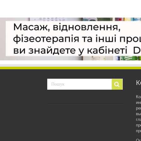
К
Ко
ин
ре
вы
гл
пр
пр
Ог