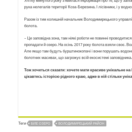
Улітку минулого року з’явилася інформація про те, що у зап
рука нелегалів території Коза-Березина. І лісівники, і у вод
Разом із тим колишній начальник Володимирецького управлі
болота.
– Це заповідна зона, там ніякі роботи не повинні проводитис
пропадати й озеро. На осінь 2017 року болота взяли своє. Во
Але якщо там будуть бурштинокопачі і вони порушать водоносн
болотних масивах, що загрожує всій екосистемі заповідника.
Тож хочеться сказати: хочете мати красиве унікальне на
цікавтесь історією рідного краю, адже в ній стільки уніка
Теги
БІЛЕ ОЗЕРО
ВОЛОДИМИРЕЦЬКИЙ РАЙОН