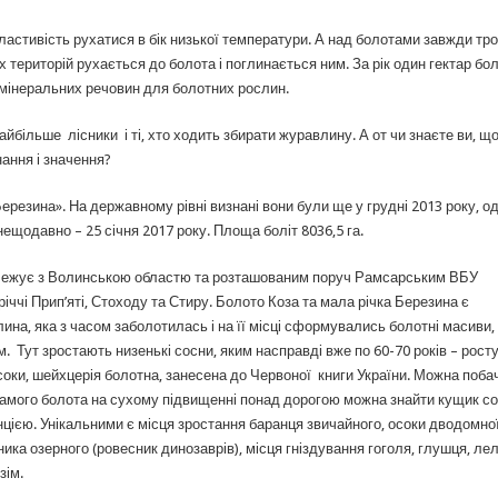
стивість рухатися в бік низької температури. А над болотами завжди тр
 територій рухається до болота і поглинається ним. За рік один гектар бо
 мінеральних речовин для болотних рослин.
айбільше лісники і ті, хто ходить збирати журавлину. А от чи знаєте ви, що
нання і значення?
ерезина». На державному рівні визнані вони були ще у грудні 2013 року, о
щодавно – 25 січня 2017 року. Площа боліт 8036,5 га.
 Межує з Волинською областю та розташованим поруч Рамсарським ВБУ
ччі Прип’яті, Стоходу та Стиру. Болото Коза та мала річка Березина є
на, яка з часом заболотилась і на її місці сформувались болотні масиви,
. Тут зростають низенькі сосни, яким насправді вже по 60-70 років – рост
соки, шейхцерія болотна, занесена до Червоної книги України. Можна поба
 самого болота на сухому підвищенні понад дорогою можна знайти кущик со
цією. Унікальними є місця зростання баранця звичайного, осоки дводомної
ика озерного (ровесник динозаврів), місця гніздування гоголя, глушця, ле
зім.