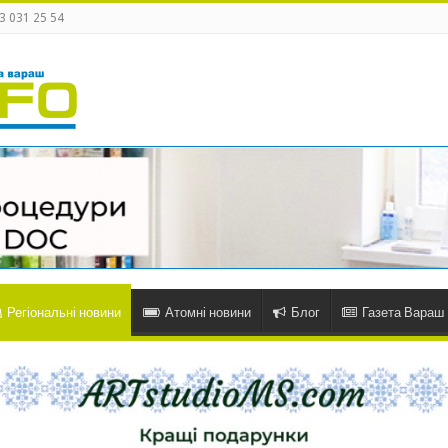
3 031 25 54
Регіональні новини
Атомні новини
Блог
Газета Вараш