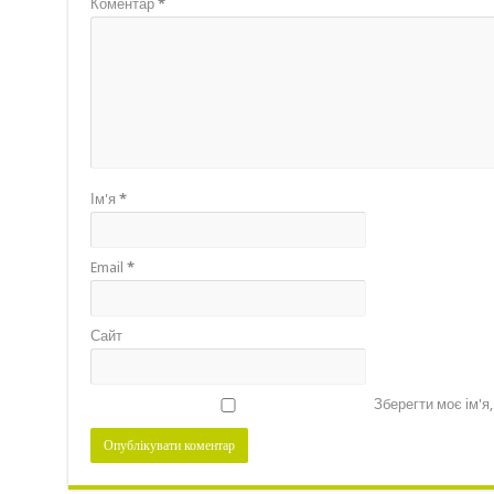
Коментар
*
Ім'я
*
Email
*
Сайт
Зберегти моє ім'я