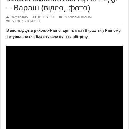
– Вараш (відео, фото)
Varash Info
08.01.2019
Регіональні новини
Залишити коментар
В шістнадцяти районах Рівненщини, місті Вараш та у Рівному
рятувальники облаштували пункти обігріву.