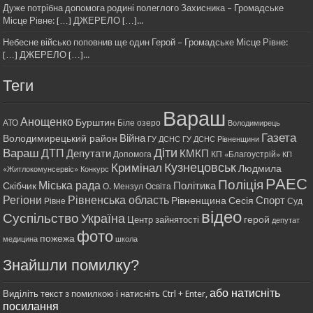
Дуже потрібна допомога родині полеглого Захисника – Громадське
Місце Рівне: […] ДЖЕРЕЛО […]...
Небесне військо поповнив ще один Герой – Громадське Місце Рівне:
[…] ДЖЕРЕЛО […]...
Теги
Вараш
Анощенко
Бурштин
АТО
Біле озеро
Володимирець
Газета
Війна
Володимирецький район
ГУ ДСНС
ГУ ДСНС Рівненщини
Діти
Вараш
ДТП
Депутати
КМКП
Допомога
КП «Благоустрій»
КП
Кримінал
Кузнецовськ
Людмила
«Житлокомунсервіс»
Конкурс
РАЕС
Поліція
Міська рада
Політика
Скібчик
О. Мензул
Освіта
Регіони
Рівненська область
Спорт
Рівненщина
Сесія
Рівне
Суд
відео
Суспільство
Україна
герой
Центр зайнятості
депутат
фото
пожежа
медицина
школа
Знайшли помилку?
або натисніть
Виділіть текст з помилкою і натисніть Ctrl + Enter,
посилання