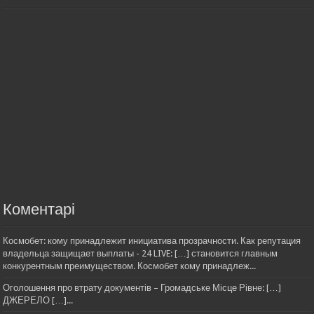
Коментарі
Космобет: кому принадлежит инициатива прозрачности. Как репутация
владельца защищает выплаты - 24 LIVE: […] становится главным
конкурентным преимуществом. Космобет кому принадлеж...
Оголошення про втрату документів – Громадське Місце Рівне: […]
ДЖЕРЕЛО […]...