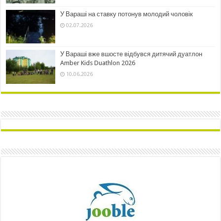
У Вараші на ставку потонув молодий чоловік
02.07.2026
У Вараші вже вшосте відбувся дитячий дуатлон
Amber Kids Duathlon 2026
10.06.2026