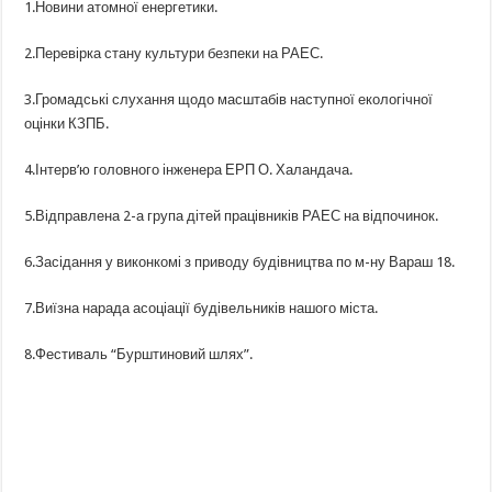
1.Новини атомної енергетики.
2.Перевірка стану культури безпеки на РАЕС.
3.Громадські слухання щодо масштабів наступної екологічної
оцінки КЗПБ.
4.Інтерв’ю головного інженера ЕРП О. Халандача.
5.Відправлена 2-а група дітей працівників РАЕС на відпочинок.
6.Засідання у виконкомі з приводу будівництва по м-ну Вараш 18.
7.Виїзна нарада асоціації будівельників нашого міста.
8.Фестиваль “Бурштиновий шлях”.