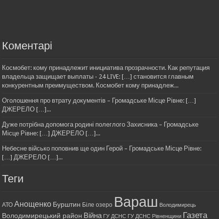
Коментарі
Космобет: кому принадлежит инициатива прозрачности. Как репутация
владельца защищает выплаты - 24 LIVE: […] становится главным
конкурентным преимуществом. Космобет кому принадлеж...
Оголошення про втрату документів – Громадське Місце Рівне: […]
ДЖЕРЕЛО […]...
Дуже потрібна допомога родині полеглого Захисника – Громадське
Місце Рівне: […] ДЖЕРЕЛО […]...
Небесне військо поповнив ще один Герой – Громадське Місце Рівне:
[…] ДЖЕРЕЛО […]...
Теги
Вараш
Анощенко
Бурштин
АТО
Біле озеро
Володимирець
Газета
Війна
Володимирецький район
ГУ ДСНС
ГУ ДСНС Рівненщини