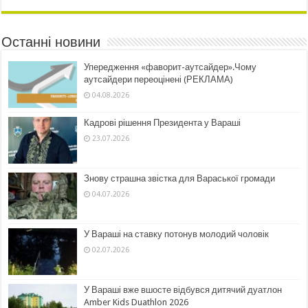
Останні новини
Упередження «фаворит-аутсайдер».Чому
аутсайдери переоцінені (РЕКЛАМА)
04.08.2026
Кадрові рішення Президента у Вараші
23.07.2026
Знову страшна звістка для Вараської громади
04.07.2026
У Вараші на ставку потонув молодий чоловік
02.07.2026
У Вараші вже вшосте відбувся дитячий дуатлон
Amber Kids Duathlon 2026