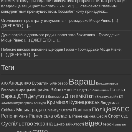
Космобет: кому принадлежит инициатива прозрачности. Как репутация
владельца защищает выплаты - 24 LIVE: […] становится главным
конкурентным преимуществом. Космобет кому принадлеж...
Оголошення про втрату документів – Громадське Місце Рівне: […]
ДЖЕРЕЛО […]...
Дуже потрібна допомога родині полеглого Захисника – Громадське
Місце Рівне: […] ДЖЕРЕЛО […]...
Небесне військо поповнив ще один Герой – Громадське Місце Рівне:
[…] ДЖЕРЕЛО […]...
Теги
Вараш
Анощенко
Бурштин
АТО
Біле озеро
Володимирець
Газета
Війна
Володимирецький район
ГУ ДСНС
ГУ ДСНС Рівненщини
Діти
Вараш
ДТП
Депутати
КМКП
Допомога
КП «Благоустрій»
КП
Кримінал
Кузнецовськ
Людмила
«Житлокомунсервіс»
Конкурс
РАЕС
Поліція
Міська рада
Політика
Скібчик
О. Мензул
Освіта
Регіони
Рівненська область
Спорт
Рівненщина
Сесія
Рівне
Суд
відео
Суспільство
Україна
герой
Центр зайнятості
депутат
фото