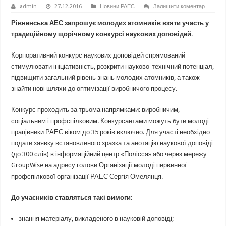
admin
27.12.2016
Новини РАЕС
Залишити коментар
Рівненська АЕС запрошує молодих атомників взяти участь у
традиційному щорічному конкурсі наукових доповідей.
Корпоративний конкурс наукових доповідей спрямований
стимулювати ініціативність, розкрити науково-технічний потенціал,
підвищити загальний рівень знань молодих атомників, а також
знайти нові шляхи до оптимізації виробничого процесу.
Конкурс проходить за трьома напрямками: виробничим,
соціальним і профспілковим. Конкурсантами можуть бути молоді
працівники РАЕС віком до 35 років включно. Для участі необхідно
подати заявку встановленого зразка та анотацію наукової доповіді
(до 300 слів) в інформаційний центр «Полісся» або через мережу
GroupWise на адресу голови Організації молоді первинної
профспілкової організації РАЕС Сергія Омелянця.
До учасників ставляться такі вимоги:
знання матеріалу, викладеного в науковій доповіді;