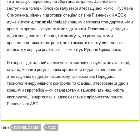
та атестацію персоналу на збір і аналіз даних. За словами
заступника голови Головної галузевої атестаційної комісії Руслана
Єрмоленка, рівень підготовки спеціалістів на Рівненській АЕС є
дуже високим, так як відповідає кращим світовим стандартам. «Ми
приємно вражені результатами підготовки. Практично, це будуть
єдині спеціалісти в Україні, які зможуть, за результатами
проведення такого контролю, чітко вказати висоту виявленого
дефекту у корпусі реактора», – коментує Руслан Єрмоленко.
На черзі – детальний аналіз усіх отриманих результатів атестації,
їх узгодження з регулюючим органом та видання відповідних
атестаційних свідоцтв на систему та персонал. Передова
технологія неруйнівного контролю та фахівці, атестовані згідно з
кращими європейськими стандартами, забезпечать надійність
експлуатації енергоблоків, адже безпека є пріоритетом роботи
Рівненської АЕС.
Теги
КУЗНЕЦОВСЬК
РАЕС