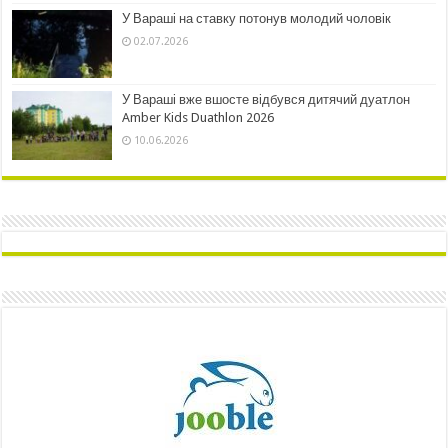
У Вараші на ставку потонув молодий чоловік
02.07.2026
У Вараші вже вшосте відбувся дитячий дуатлон
Amber Kids Duathlon 2026
10.06.2026