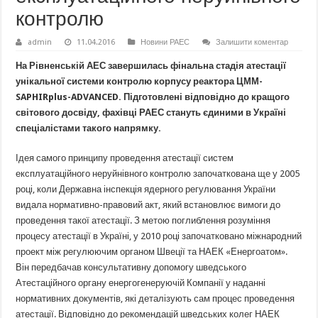
контролю
admin
11.04.2016
Новини РАЕС
Залишити коментар
На Рівненській АЕС завершилась фінальна стадія атестації
унікальної системи контролю корпусу реактора ЦММ-
SAPHIRplus-ADVANCED. Підготовлені відповідно до кращого
світового досвіду, фахівці РАЕС стануть єдиними в Україні
спеціалістами такого напрямку.
Ідея самого принципу проведення атестації систем
експлуатаційного неруйнівного контролю започаткована ще у 2005
році, коли Державна інспекція ядерного регулювання України
видала нормативно-правовий акт, який встановлює вимоги до
проведення такої атестації. З метою поглиблення розуміння
процесу атестації в Україні, у 2010 році започатковано міжнародний
проект між регулюючим органом Швеції та НАЕК «Енергоатом».
Він передбачав консультативну допомогу шведського
Атестаційного органу енергогенеруючій Компанії у наданні
нормативних документів, які деталізують сам процес проведення
атестації. Відповідно до рекомендацій шведських колег НАЕК