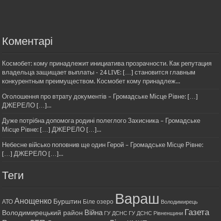
Коментарі
Космобет: кому принадлежит инициатива прозрачности. Как репутация
владельца защищает выплаты - 24 LIVE: […] становится главным
конкурентным преимуществом. Космобет кому принадлеж...
Оголошення про втрату документів – Громадське Місце Рівне: […]
ДЖЕРЕЛО […]...
Дуже потрібна допомога родині полеглого Захисника – Громадське
Місце Рівне: […] ДЖЕРЕЛО […]...
Небесне військо поповнив ще один Герой – Громадське Місце Рівне:
[…] ДЖЕРЕЛО […]...
Теги
Вараш
Анощенко
Бурштин
АТО
Біле озеро
Володимирець
Газета
Війна
Володимирецький район
ГУ ДСНС
ГУ ДСНС Рівненщини