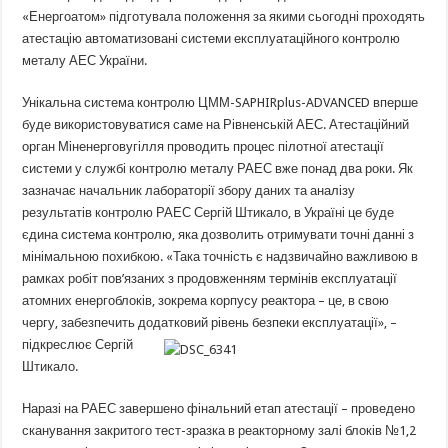
«Енергоатом» підготувала положення за якими сьогодні проходять
атестацію автоматизовані системи експлуатаційного контролю
металу АЕС України.
Унікальна система контролю ЦММ-SAPHIRplus-ADVANCED вперше
буде використовуватися саме на Рівненській АЕС. Атестаційний
орган Міненерговугілля проводить процес пілотної атестації
системи у службі контролю металу РАЕС вже понад два роки. Як
зазначає начальник лабораторії збору даних та аналізу
результатів контролю РАЕС Сергій Штикало, в Україні це буде
єдина система контролю, яка дозволить отримувати точні данні з
мінімальною похибкою. «Така точність є надзвичайно важливою в
рамках робіт пов’язаних з продовженням термінів експлуатації
атомних енергоблоків, зокрема корпусу реактора – це, в свою
чергу, забезпечить додатковий рівень безпеки експлуатації», –
підкреслює
Сергій
Штикало.
Наразі на РАЕС завершено фінальний етап атестації – проведено
сканування закритого тест-зразка в реакторному залі блоків №1,2