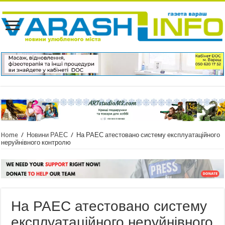
Home
/
Новини РАЕС
/
На РАЕС атестовано систему експлуатаційного
неруйнівного контролю
На РАЕС атестовано систему
експлуатаційного неруйнівного