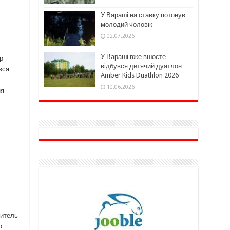
У Вараші на ставку потонув
молодий чоловік
02.07.2026
У Вараші вже вшосте
р
відбувся дитячий дуатлон
вся
Amber Kids Duathlon 2026
10.06.2026
ня
житель
о