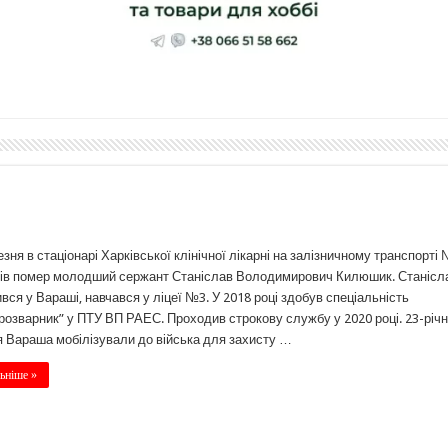
езня в стаціонарі Харківської клінічної лікарні на залізничному транспорті
ів помер молодший сержант Станіслав Володимирович Килюшик. Станісл
вся у Вараші, навчався у ліцеї №3. У 2018 році здобув спеціальність
розварник” у ПТУ ВП РАЕС. Проходив строкову службу у 2020 році. 23-річн
 Вараша мобілізували до війська для захисту …
ьніше »