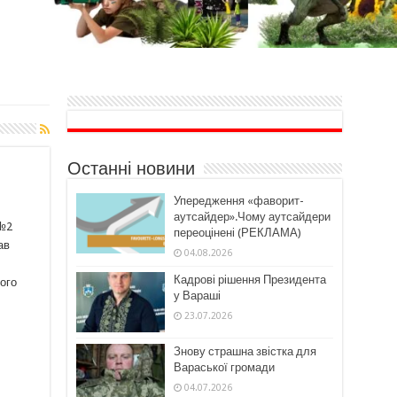
Останні новини
Упередження «фаворит-
аутсайдер».Чому аутсайдери
 №2
переоцінені (РЕКЛАМА)
ав
04.08.2026
Кадрові рішення Президента
ого
у Вараші
23.07.2026
Знову страшна звістка для
Вараської громади
04.07.2026