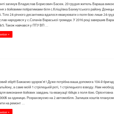
нті загинув Владислав Борисович Басюк. 20 грудня житель Вараша вико
ня з бойовими побратимами біля с.Кліщіївка Бахмутського району Донець
і. Тіло 24-річного десантника вдалося евакуювати з поля бою лише 24 гру
лав народився у с.Сопачів Вараської громади. У 2016 році завершив Вар
№5. Також навчався у ПТУ ВП …
ьніше »
овий збір!!! Бажаємо здоровʼя! ! Дуже потрібна ваша допомога 104-й брига
альйону, а саме моїй 1 стрілецькій роті, 1 стрілецького взводу. Нам необхід
 для виконання бойових завдань та евакуації бійців з поля бою. Орієнтовна 
000$ за одиницю. Розраховуємо на 2 автомобіля. Залишок коштів плануєм
ити на ремонт …
ьніше »