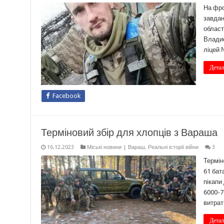
На фро
завдан
област
Владис
ліцей 
Детал
Facebook
Терміновий збір для хлопців з Вараша
16.12.2023
Міські новини | Вараш
,
Реальні історії війни
3
Термін
61 бат
пікапи
6000-7
витрат
Детал