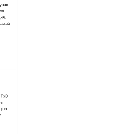
нував
кої
дня.
аський
діТрО
ні
ціна
о