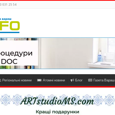
3 031 25 54
Регіональні новини
Атомні новини
Блог
Газета Вараш