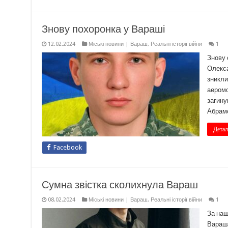
Знову похоронка у Вараші
12.02.2024
Міські новини | Вараш
,
Реальні історії війни
1
Знову 
Олекса
зникли
аеромо
загину
Абрам
Детал
Facebook
Сумна звістка сколихнула Вараш
08.02.2024
Міські новини | Вараш
,
Реальні історії війни
1
За наш
Вараша