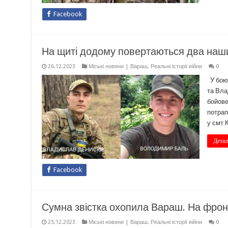
Facebook
На щиті додому повертаються два наши
26.12.2023
Міські новини | Вараш
,
Реальні історії війни
0
У бою 
та Вла
бойове
потрап
у смт 
Детал
Facebook
Сумна звістка охопила Вараш. На фрон
25.12.2023
Міські новини | Вараш
,
Реальні історії війни
0