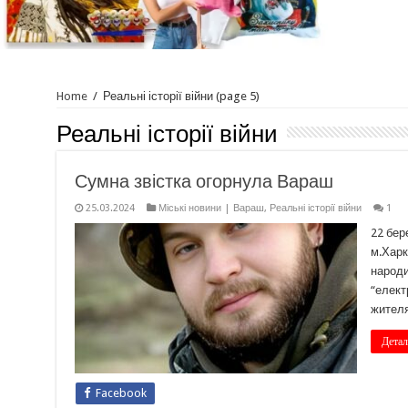
Home
/
Реальні історії війни
(page 5)
Реальні історії війни
Сумна звістка огорнула Вараш
25.03.2024
Міські новини | Вараш
,
Реальні історії війни
1
22 бер
м.Харк
народи
“елект
жителя
Детал
Facebook