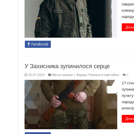
завдан
команд
народи
Детал
Facebook
У Захисника зупинилося серце
30.01.2024
Міські новини | Вараш
,
Реальні історії війни
1
27 січ
зупини
пункту
народи
електр
Детал