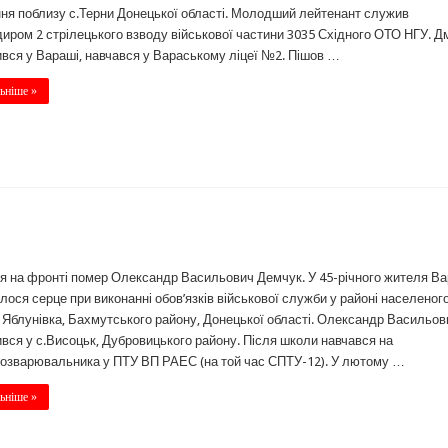
ня поблизу с.Терни Донецької області. Молодший лейтенант служив
иром 2 стрілецького взводу військової частини 3035 Східного ОТО НГУ. Д
вся у Вараші, навчався у Вараському ліцеї №2. Пішов …
ьніше »
ня на фронті помер Олександр Васильович Демчук. У 45-річного жителя В
лося серце при виконанні обов’язків військової служби у районі населеног
 Яблунівка, Бахмутського району, Донецької області. Олександр Васильов
вся у с.Висоцьк, Дубровицького району. Після школи навчався на
озварювальника у ПТУ ВП РАЕС (на той час СПТУ-12). У лютому …
ьніше »