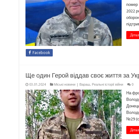
помер 
2022 р
оборон
підтри
Детал
Facebook
Ще один Герой віддав своє життя за Ук
03.01.2024
Міські новини | Вараш
,
Реальні історії війни
0
На фро
Володи
Донець
Володи
№29 (с
Детал