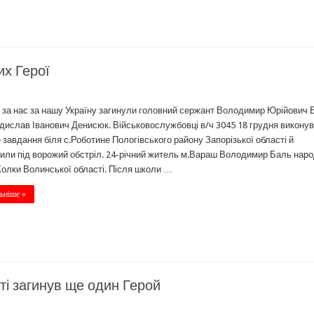
х Герої
за нас за нашу Україну загинули головний сержант Володимир Юрійович 
дислав Іванович Денисюк. Військовослужбовці в/ч 3045 18 грудня викону
 завдання біля с.Роботине Пологівського району Запорізької області й
или під ворожий обстріл. 24-річний житель м.Вараш Володимир Баль нар
Колки Волинської області. Після школи …
ьніше »
ті загинув ще один Герой