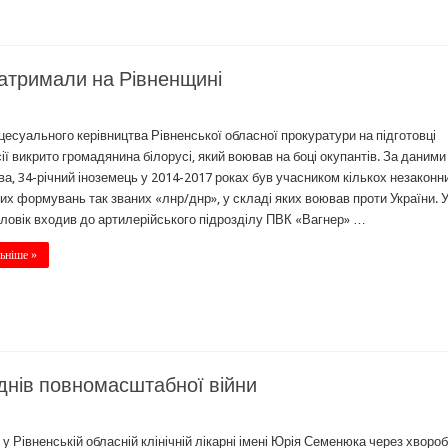
затримали на Рівненщині
цесуального керівництва Рівненської обласної прокуратури на підготовці
ії викрито громадянина білорусі, який воював на боці окупантів. За даними
ва, 34-річний іноземець у 2014-2017 роках був учасником кількох незаконн
их формувань так званих «лнр/днр», у складі яких воював проти України. 
оловік входив до артилерійського підрозділу ПВК «Вагнер» …
ьніше »
 днів повномасштабної війни
я у Рівненській обласній клінічній лікарні імені Юрія Семенюка через хворо