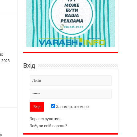
их
У 2023
Вхід
Запам'ятати мене
Зареєструватись
Забули свій пароль?
бу