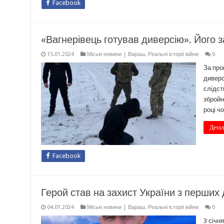
Facebook
«Вагнерівець готував диверсію». Його 
15.01.2024
Міські новини | Вараш
,
Реальні історії війни
0
За про
диверс
слідст
збройн
році ч
Детал
Facebook
Герой став на захист України з перших
04.01.2024
Міські новини | Вараш
,
Реальні історії війни
0
3 січн