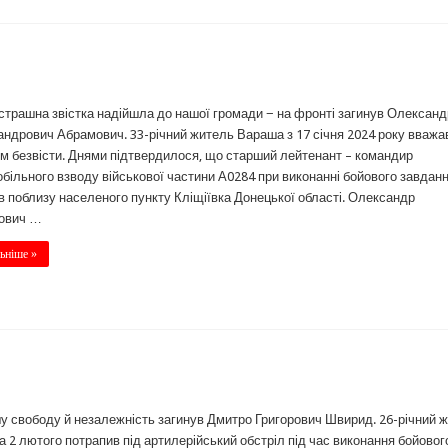
страшна звістка надійшла до нашої громади − на фронті загинув Олександ
ндрович Абрамович. 33-річний житель Вараша з 17 січня 2024 року вважа
м безвісти. Днями підтвердилося, що старший лейтенант – командир
більного взводу військової частини А0284 при виконанні бойового завдан
в поблизу населеного пункту Кліщіївка Донецької області. Олександр
ович …
ьніше »
у свободу й незалежність загинув Дмитро Григорович Швирид. 26-річний 
 2 лютого потрапив під артилерійський обстріл під час виконання бойовог