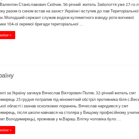
Валентин Станіславович Скібчик. 56-річний житель Заболоття уже 27-го 
оку разом із сином встав на захист України і вступив до лав Територіальної
и. Молодший сержант служив водієм кулеметного взводу роти вогневої
мки 104-ої окремої бригади територіальної …
ьніше »
раїну
нті за Україну загинув Вячеслав Вікторович Поляк. 32-річний житель смт
мирець 25 грудня потрапив під мінометний обстріл противника біля с.Вес
кої області і зазнав осколкових поранень. Вячеслав народився у смт
мирець, після школи навчався на столяра у Вищому професійному учили
мт Володимирець), проживав у м.Вараш. Влітку чоловіка було …
ьніше »