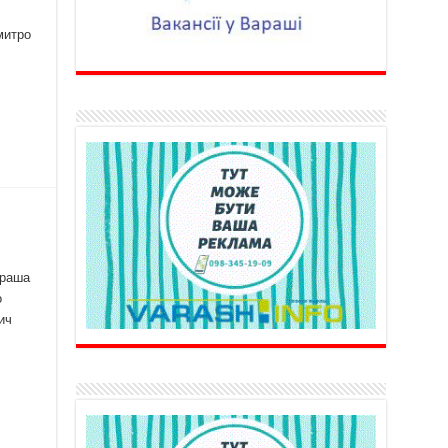
митро
араша
о
ич