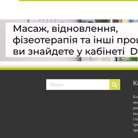
К
Ко
ин
ре
вы
гл
пр
пр