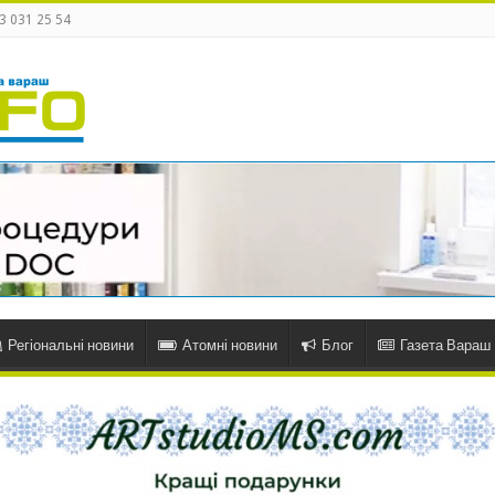
3 031 25 54
Регіональні новини
Атомні новини
Блог
Газета Вараш