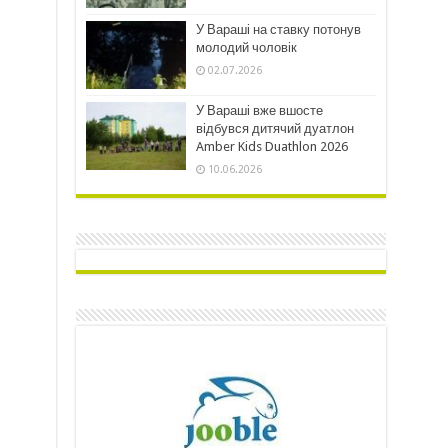
У Вараші на ставку потонув
молодий чоловік
02.07.2026
У Вараші вже вшосте
відбувся дитячий дуатлон
Amber Kids Duathlon 2026
10.06.2026