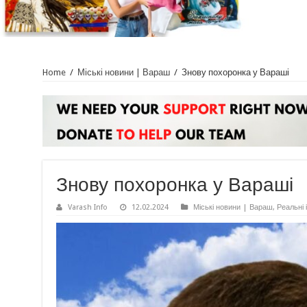
Home
/
Міські новини | Вараш
/
Знову похоронка у Вараші
Знову похоронка у Вараші
Varash Info
12.02.2024
Міські новини | Вараш
,
Реальні і