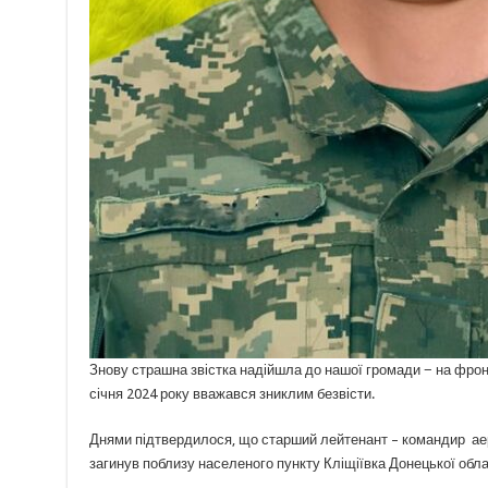
Знову страшна звістка надійшла до нашої громади − на фро
січня 2024 року вважався зниклим безвісти.
Днями підтвердилося, що старший лейтенант – командир
ае
загинув поблизу населеного пункту Кліщіївка Донецької обла