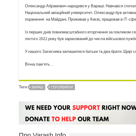
Олександр Абрамович народився у Вараші. Навчався спочатку 
Національний авіаційний університет. Олександр був активн
поранення
на Майдані. Проживав у Києві, працював в ІТ-сфе
Із перших днів повномасштабного вторгнення за покликом се
лютого 2022 року був зарахований до числа військовослужбов
У нашого Захисника залишилися батьки та два брати. Щирі с
Вічна памʼять…
Теги
ВАРАШ
ГЕРОЙВІЙНИ
Про Varash Info