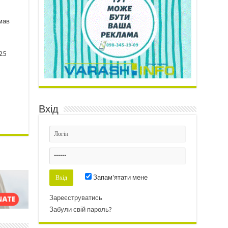
мав
25
Вхід
Запам'ятати мене
Зареєструватись
Забули свій пароль?