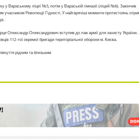
у Вараському ліцеї №5, потім у Вараській гімназії (ліцей №6). Закінчив
им учасником Революції Гідності. У найгарячіші моменти протистоянь отри
рі.
рця Олександр Олександрович вступив до лав армії для захисту України. 
ців 112-тої окремої бригади територіальної оборони м. Києва.
півчуття рідним та близьким