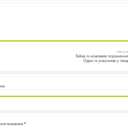
Наступ
Бійка із ножовим пораненн
Один із учасників у ліка
вне
поля позначені
*