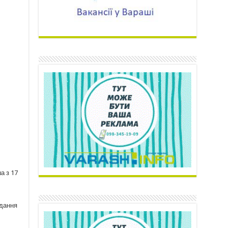
а з 17
вдання