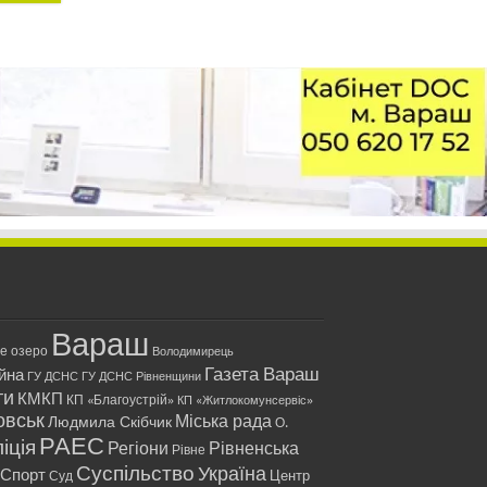
Вараш
ле озеро
Володимирець
Газета Вараш
йна
ГУ ДСНС
ГУ ДСНС Рівненщини
ти
КМКП
КП «Благоустрій»
КП «Житлокомунсервіс»
овськ
Міська рада
Людмила Скібчик
О.
РАЕС
іція
Регіони
Рівненська
Рівне
Суспільство
Україна
Спорт
Центр
Суд