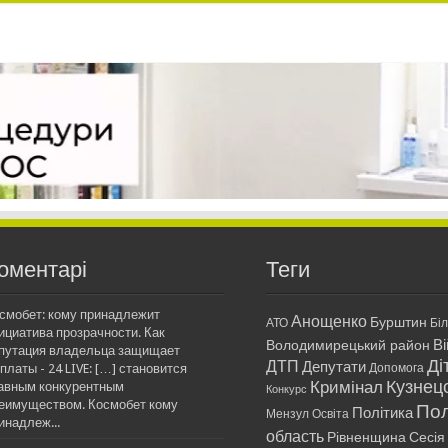
оментарі
Теги
смобет: кому принадлежит
Анощенко
Бурштин
АТО
Бі
ициатива прозрачности. Как
Ві
Володимирецький район
путация владельца защищает
Ді
ДТП
Депутати
платы - 24 LIVE: […] становится
Допомога
Кримінал
Кузнец
авным конкурентным
Конкурс
еимуществом. Космобет кому
Пол
Політика
Мензул
Освіта
инадлеж...
область
Рівненщина
Сесія