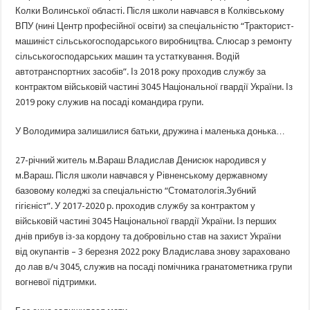
Колки Волинської області. Після школи навчався в Колківському
ВПУ (нині Центр професійної освіти) за спеціальністю “Тракторист-
машиніст сільськогосподарського виробництва. Слюсар з ремонту
сільськогосподарських машин та устаткування. Водій
автотранспортних засобів”. Із 2018 року проходив службу за
контрактом військовій частині 3045 Національної гвардії України. Із
2019 року служив на посаді командира групи.
У Володимира залишилися батьки, дружина і маленька донька…
27-річний житель м.Вараш Владислав Денисюк народився у
м.Вараш. Після школи навчався у Рівненському державному
базовому коледжі за спеціальністю “Стоматологія.Зубний
гігієніст”. У 2017-2020 р. проходив службу за контрактом у
військовій частині 3045 Національної гвардії України. Із перших
днів прибув із-за кордону та добровільно став на захист України
від окупантів – 3 березня 2022 року Владислава знову зараховано
до лав в/ч 3045, служив на посаді помічника гранатометника групи
вогневої підтримки.