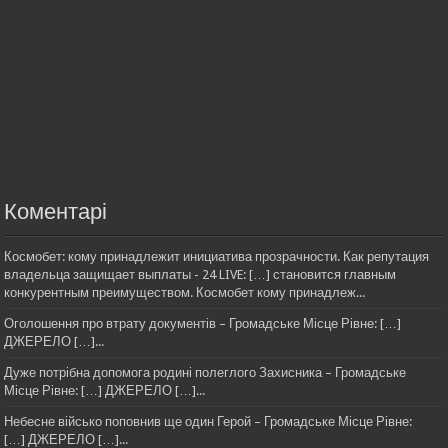
Коментарі
Космобет: кому принадлежит инициатива прозрачности. Как репутация
владельца защищает выплаты - 24 LIVE: […] становится главным
конкурентным преимуществом. Космобет кому принадлеж...
Оголошення про втрату документів – Громадське Місце Рівне: […]
ДЖЕРЕЛО […]...
Дуже потрібна допомога родині полеглого Захисника – Громадське
Місце Рівне: […] ДЖЕРЕЛО […]...
Небесне військо поповнив ще один Герой – Громадське Місце Рівне:
[…] ДЖЕРЕЛО […]...