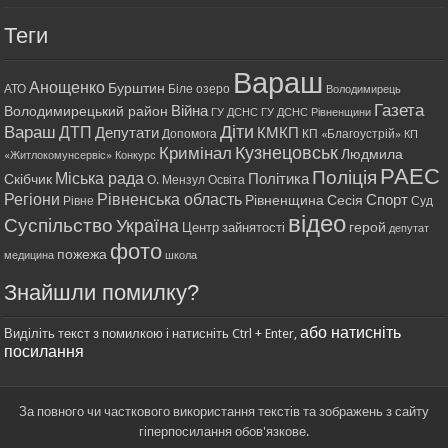
Теги
Вараш
Анощенко
Бурштин
АТО
Біле озеро
Володимирець
Газета
Війна
Володимирецький район
ГУ ДСНС
ГУ ДСНС Рівненщини
Діти
Вараш
ДТП
Депутати
КМКП
Допомога
КП «Благоустрій»
КП
Кримінал
Кузнецовськ
Людмила
«Житлокомунсервіс»
Конкурс
РАЕС
Поліція
Міська рада
Політика
Скібчик
О. Мензул
Освіта
Регіони
Рівненська область
Спорт
Рівненщина
Сесія
Рівне
Суд
відео
Суспільство
Україна
герой
Центр зайнятості
депутат
фото
пожежа
медицина
школа
Знайшли помилку?
або натисніть
Виділіть текст з помилкою і натисніть Ctrl + Enter,
посилання
За повного чи часткового використання текстів та зображень з сайту
гіперпосилання обов'язкове.