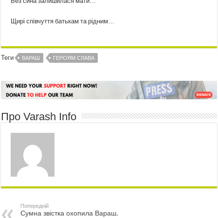
Без сина залишилася мати…
Щирі співчуття батькам та рідним…
Теги
ВАРАШ
ГЕРОЯМ СЛАВА
Про Varash Info
Попередній
Сумна звістка охопила Вараш.