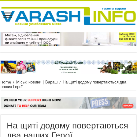
Home
/
Міські новини | Вараш
/
На щиті додому повертаються два
наших Герої
На щиті додому повертаються
два наших Герої