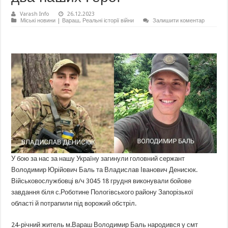
Varash Info
26.12.2023
Міські новини | Вараш
,
Реальні історії війни
Залишити коментар
У
бою за нас за нашу Україну загинули головний сержант
Володимир Юрійович Баль та Владислав Іванович Денисюк.
Військовослужбовці в/ч 3045 18 грудня виконували бойове
завдання біля с.Роботине Пологівського району Запорізької
області й потрапили під ворожий обстріл.
24-річний житель м.Вараш Володимир Баль народився у смт