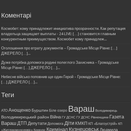
Коментарі
Космобет: кому принадлежит инициатива прозрачности. Как репутация
владельца защищает выплаты - 24 LIVE: […] становится главным
конкурентным преимуществом. Космобет кому принадлеж...
Оголошення про втрату документів – Громадське Місце Рівне: […]
ДЖЕРЕЛО […]...
Дуже потрібна допомога родині полеглого Захисника – Громадське
Місце Рівне: […] ДЖЕРЕЛО […]...
Небесне військо поповнив ще один Герой – Громадське Місце Рівне:
[…] ДЖЕРЕЛО […]...
Теги
Вараш
Анощенко
Бурштин
АТО
Біле озеро
Володимирець
Газета
Війна
Володимирецький район
ГУ ДСНС
ГУ ДСНС Рівненщини
Діти
Вараш
ДТП
Депутати
КМКП
Допомога
КП «Благоустрій»
КП
Кримінал
Кузнецовськ
Людмила
«Житлокомунсервіс»
Конкурс