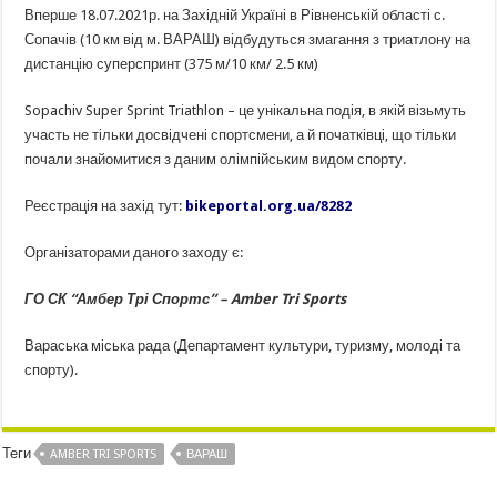
Вперше 18.07.2021р. на Західній Україні в Рівненській області с.
Сопачів (10 км від м. ВАРАШ) відбудуться змагання з триатлону на
дистанцію суперспринт (375 м/10 км/ 2.5 км)
Sopachiv Super Sprint Triathlon – це унікальна подія, в якій візьмуть
участь не тільки досвідчені спортсмени, а й початківці, що тільки
почали знайомитися з даним олімпійським видом спорту.
Реєстрація на захід тут:
bikeportal.org.ua/8282
Організаторами даного заходу є:
ГО СК “Амбер Трі Спортс” – Amber Tri Sports
Вараська міська рада (Департамент культури, туризму, молоді та
спорту).
Теги
AMBER TRI SPORTS
ВАРАШ