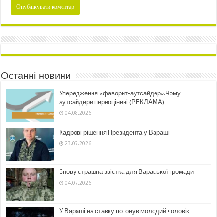
Останні новини
Упередження «фаворит-аутсайдер».Чому
аутсайдери переоцінені (РЕКЛАМА)
04.08.2026
Кадрові рішення Президента у Вараші
23.07.2026
Знову страшна звістка для Вараської громади
04.07.2026
У Вараші на ставку потонув молодий чоловік