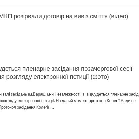
МКП розірвали договір на вивіз сміття (відео)
будеться пленарне засідання позачергової сесії
ля розгляду електронної петиції (фото)
ій залі засідань (м.Вараш, м-н Незалежності, 1) відбудеться пленарне засі
 розгляду електронної петиції. На даний момент протокол Колегії Ради не
Протокол засідання Колегії …