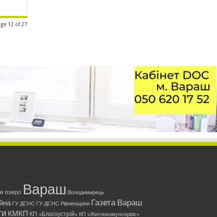
ge 12 of 27
Вараш
ле озеро
Володимирець
Газета Вараш
йна
ГУ ДСНС
ГУ ДСНС Рівненщини
ти
КМКП
КП «Благоустрій»
КП «Житлокомунсервіс»