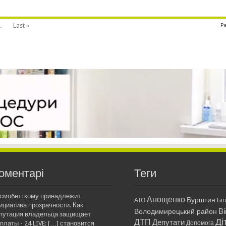
.
Last »
Pa
оментарі
Теги
смобет: кому принадлежит
Анощенко
Бурштин
АТО
Бі
ициатива прозрачности. Как
Ві
Володимирецький район
путация владельца защищает
Ді
ДТП
Депутати
платы - 24 LIVE: […] становится
Допомога