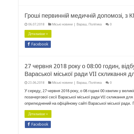
Гроші первинній медичній допомозі, з К
06.07.2018
Міські новини | Вараш
,
Політика
0
Детальніше »
Facebook
27 червня 2018 року о 08:00 годин, від
Вараської міської ради VII скликання д
23.06.2018
Міські новини | Вараш
,
Політика
0
У середу, 27 червня 2018 року, о 08 годині 00 хвилин у велик
позачергової сесії Вараської міської ради VII скликання для
оприлюднений на офіційному сайті Вараської міської ради. 
Детальніше »
Facebook