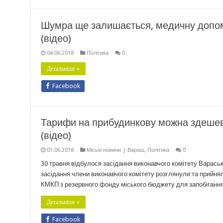
Шумра ще залишається, медичну допомо
(відео)
04.06.2018
Політика
0
Детальніше »
Facebook
Тарифи на прибудинкову можна здешев
(відео)
01.06.2018
Міські новини | Вараш
,
Політика
0
30 травня відбулося засідання виконавчого комітету Вараськ
засідання члени виконавчого комітету розглянули та прийнял
КМКП з резервного фонду міського бюджету для запобігання
Детальніше »
Facebook