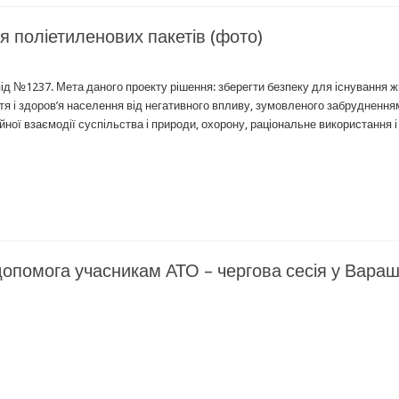
 поліетиленових пакетів (фото)
під №1237. Мета даного проекту рішення: зберегти безпеку для існування жи
я і здоров’я населення від негативного впливу, зумовленого забруднення
ої взаємодії суспільства і природи, охорону, раціональне використання і
 допомога учасникам АТО – чергова сесія у Вараш