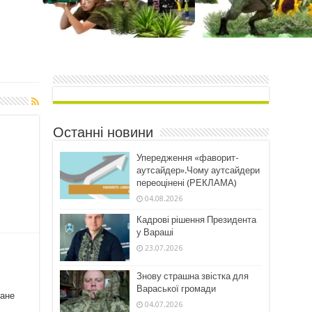
Останні новини
Упередження «фаворит-
аутсайдер».Чому аутсайдери
переоцінені (РЕКЛАМА)
04.08.2026
Кадрові рішення Президента
у Вараші
23.07.2026
Знову страшна звістка для
Вараської громади
Дане
04.07.2026