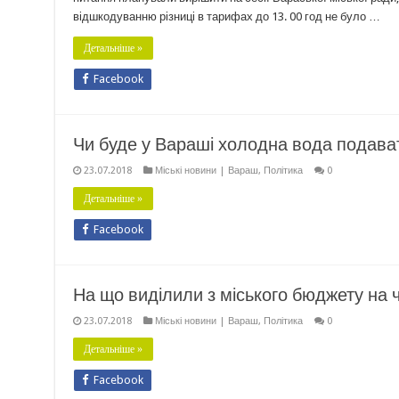
відшкодуванню різниці в тарифах до 13. 00 год не було …
Детальніше »
Facebook
Чи буде у Вараші холодна вода подават
23.07.2018
Міські новини | Вараш
,
Політика
0
Детальніше »
Facebook
На що виділили з міського бюджету на че
23.07.2018
Міські новини | Вараш
,
Політика
0
Детальніше »
Facebook