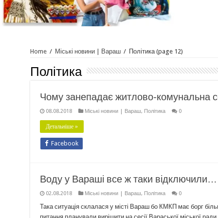
Home
/
Міські новини | Вараш
/
Політика
(page 12)
Політика
Чому занепадає житлово-комунальна сф
08.08.2018
Міські новини | Вараш
,
Політика
0
Детальніше »
Facebook
Воду у Вараші все ж таки відключили… 
02.08.2018
Міські новини | Вараш
,
Політика
0
Така ситуація склалася у місті Вараш бо КМКП має борг біл
питання планували вирішити на сесії Вараської міської ради,