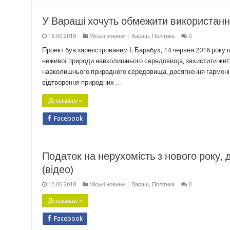
У Вараші хочуть обмежити використання
18.06.2018
Міські новини | Вараш
,
Політика
0
Проект був зареєстрованим І. Барабух, 14 червня 2018 року 
неживої природи навколишнього середовища, захистити житт
навколишнього природного середовища, досягнення гармонійн
відтворення природних …
Детальніше »
Facebook
Податок на нерухомість з нового року,
(відео)
12.06.2018
Міські новини | Вараш
,
Політика
0
Детальніше »
Facebook