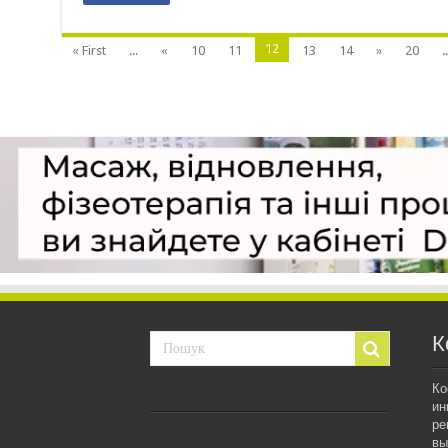
12
« First
...
«
10
11
13
14
»
20
..
К
Ко
ин
ре
вы