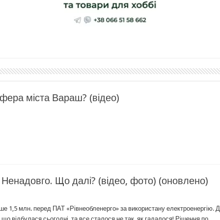
ера міста Вараш? (відео)
Ненадовго. Що далі? (відео, фото) (оновлено)
ьше 1,5 млн. перед ПАТ «Рівнеобленерго» за використану електроенергію. 
 що відбулася сьогодні, та все сталося не так, як гадалося! Рішення по