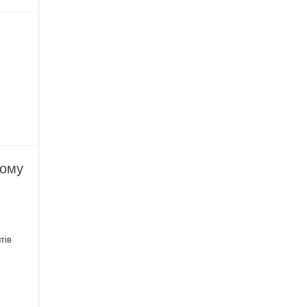
кому
с
тів