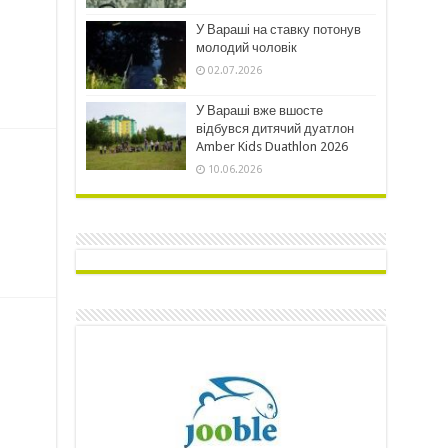
У Вараші на ставку потонув
молодий чоловік
02.07.2026
У Вараші вже вшосте
відбувся дитячий дуатлон
Amber Kids Duathlon 2026
10.06.2026