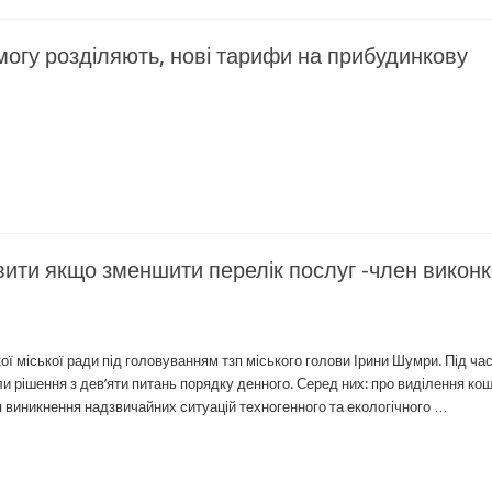
гу розділяють, нові тарифи на прибудинкову
ити якщо зменшити перелік послуг -член викон
ої міської ради під головуванням тзп міського голови Ірини Шумри. Під ча
и рішення з дев’яти питань порядку денного. Серед них: про виділення кош
 виникнення надзвичайних ситуацій техногенного та екологічного …