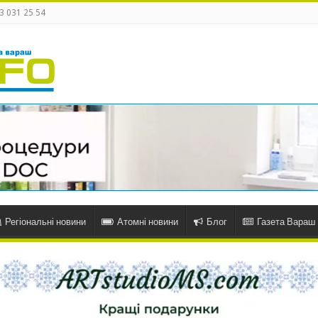
3 031 25 54
Регіональні новини
Атомні новини
Блог
Газета Вараш