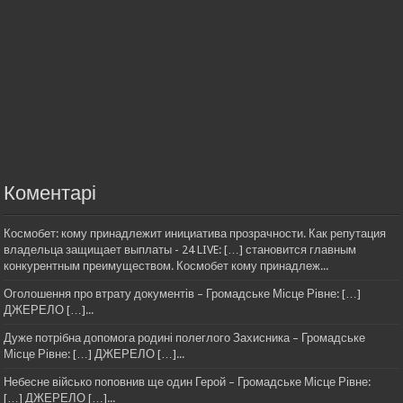
Коментарі
Космобет: кому принадлежит инициатива прозрачности. Как репутация
владельца защищает выплаты - 24 LIVE: […] становится главным
конкурентным преимуществом. Космобет кому принадлеж...
Оголошення про втрату документів – Громадське Місце Рівне: […]
ДЖЕРЕЛО […]...
Дуже потрібна допомога родині полеглого Захисника – Громадське
Місце Рівне: […] ДЖЕРЕЛО […]...
Небесне військо поповнив ще один Герой – Громадське Місце Рівне:
[…] ДЖЕРЕЛО […]...