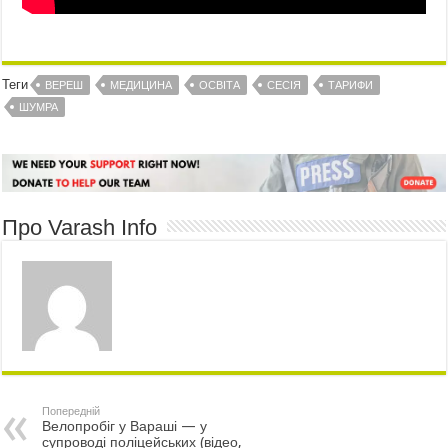
Теги
ВЕРЕШ
МЕДИЦИНА
ОСВІТА
СЕСІЯ
ТАРИФИ
ШУМРА
Про Varash Info
Попередній
Велопробіг у Вараші — у
супроводі поліцейських (відео,