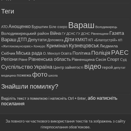
Теги
Вараш
Анощенко
Бурштин
АТО
Біле озеро
Володимирець
Газета
Війна
Володимирецький район
ГУ ДСНС
ГУ ДСНС Рівненщини
Діти
Вараш
ДТП
Депутати
КМКП
Допомога
КП «Благоустрій»
КП
Кримінал
Кузнецовськ
Людмила
«Житлокомунсервіс»
Конкурс
РАЕС
Поліція
Міська рада
Політика
Скібчик
О. Мензул
Освіта
Регіони
Рівненська область
Спорт
Рівненщина
Сесія
Рівне
Суд
відео
Суспільство
Україна
герой
Центр зайнятості
депутат
фото
пожежа
медицина
школа
Знайшли помилку?
або натисніть
Виділіть текст з помилкою і натисніть Ctrl + Enter,
посилання
За повного чи часткового використання текстів та зображень з сайту
гіперпосилання обов'язкове.