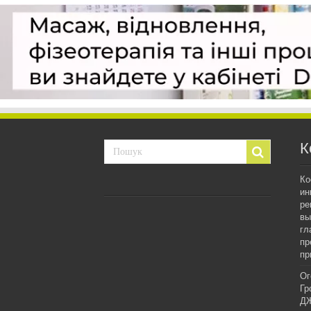
К
Ко
ин
ре
вы
гл
пр
пр
Ог
Гр
ДЖ