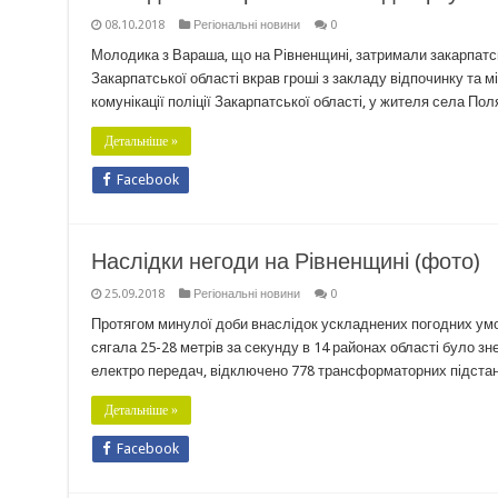
08.10.2018
Регіональні новини
0
Молодика з Вараша, що на Рівненщині, затримали закарпатськ
Закарпатської області вкрав гроші з закладу відпочинку та м
комунікації поліції Закарпатської області, у жителя села П
Детальніше »
Facebook
Наслідки негоди на Рівненщині (фото)
25.09.2018
Регіональні новини
0
Протягом минулої доби внаслідок ускладнених погодних умов, 
сягала 25-28 метрів за секунду в 14 районах області було зн
електро передач, відключено 778 трансформаторних підстан
Детальніше »
Facebook