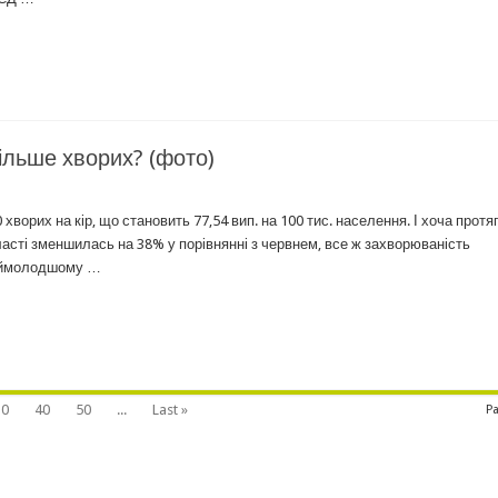
більше хворих? (фото)
хворих на кір, що становить 77,54 вип. на 100 тис. населення. І хоча протя
бласті зменшилась на 38% у порівнянні з червнем, все ж захворюваність
Наймолодшому …
30
40
50
...
Last »
Pa