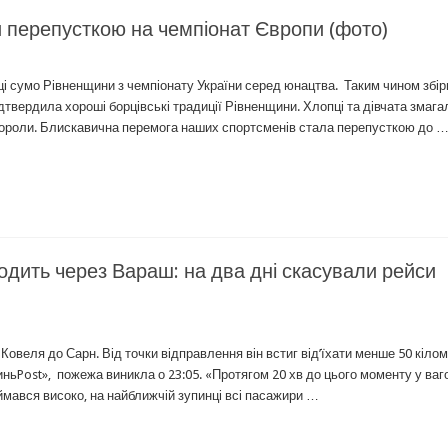
и перепусткою на чемпіонат Європи (фото)
ці сумо Рівненщини з чемпіонату України серед юнацтва. Таким чином збір
дтвердила хороші борцівські традиції Рівненщини. Хлопці та дівчата змага
ибороли. Блискавична перемога наших спортсменів стала перепусткою до 
одить через Вараш: на два дні скасували рейси
Ковеля до Сарн. Від точки відправлення він встиг від’їхати менше 50 кілом
ньPost», пожежа виникла о 23:05. «Протягом 20 хв до цього моменту у ваг
ймався високо, на найближчій зупинці всі пасажири …