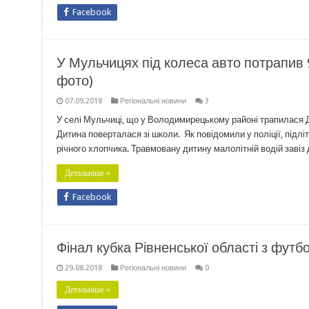
Facebook
У Мульчицях під колеса авто потрапив 9
фото)
07.09.2018
Регіональні новини
3
У селі Мульчиці, що у Володимирецькому районі трапилася Д
Дитина поверталася зі школи. Як повідомили у поліції, підліт
річного хлопчика. Травмовану дитину малолітній водій завіз
Детальніше »
Facebook
Фінал кубка Рівненської області з футбо
29.08.2018
Регіональні новини
0
Детальніше »