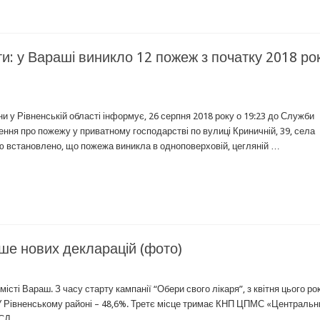
іти: у Вараші виникло 12 пожеж з початку 2018 ро
 у Рівненській області інформує, 26 серпня 2018 року о 19:23 до Служби
ня про пожежу у приватному господарстві по вулиці Криничній, 39, села
 встановлено, що пожежа виникла в одноповерховій, цегляній …
нше нових декларацій (фото)
сті Вараш. З часу старту кампанії “Обери свого лікаря”, з квітня цього рок
 У Рівненському районі – 48,6%. Третє місце тримає КНП ЦПМС «Центральн
МСД …