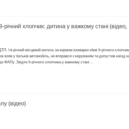
-річний хлопчик: дитина у важкому стані (відео,
ТП. 14-річний місцевий житель за кермом іномарки збив 9-річного хлопчик
ок взяв у батьків автомобіль, не впорався з керуваням та допустив наїзд н
 до ФАПу. Звідти 9-річного хлопчика у важкому стані …
лу (відео)