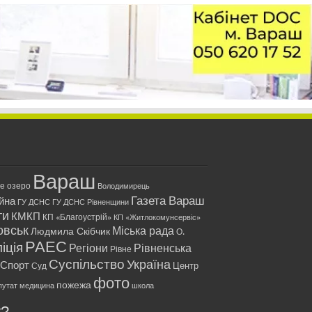
Вараш
ле озеро
Володимирець
Газета Вараш
йна
ГУ ДСНС
ГУ ДСНС Рівненщини
ти
КМКП
КП «Благоустрій»
КП «Житлокомунсервіс»
овськ
Міська рада
Людмила Скібчик
О.
РАЕС
іція
Регіони
Рівненська
Рівне
Суспільство
Україна
Спорт
Центр
Суд
фото
пожежа
путат
медицина
школа
у?