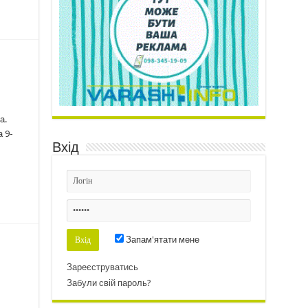
а.
а 9-
Вхід
Запам'ятати мене
Зареєструватись
Забули свій пароль?