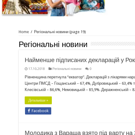
Home
/
Регіональні новини
(page 19)
Регіональні новини
Найменше підписаних декларацій у Рок
17.10.2018
Регіональні новини
0
Рівненщина перетнула “екватор”. Декларацій з лікарями нара
Центри ПМСД – Гощанський – 67,4%, Дубровицький – 63,4% т
Клесівській – 86,6%, Немовицькій – 85,9%. Деражненській –
Детальніше »
Facebook
Молодика з Вараша взято під варту на 