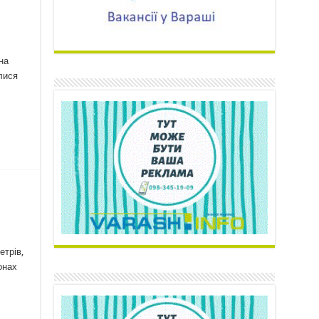
на
лися
…
етрів,
онах