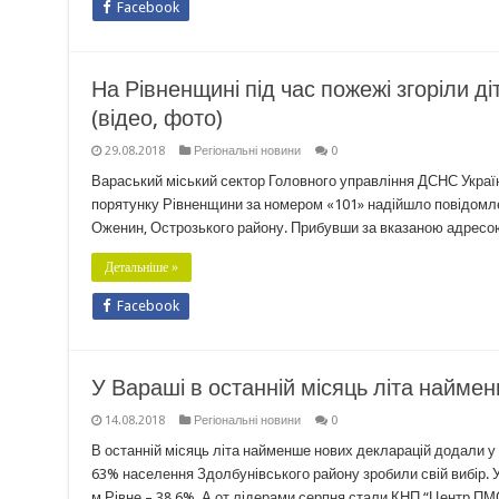
Facebook
На Рівненщині під час пожежі згоріли д
(відео, фото)
29.08.2018
Регіональні новини
0
Вараський міський сектор Головного управління ДСНС України
порятунку Рівненщини за номером «101» надійшло повідомлен
Оженин, Острозького району. Прибувши за вказаною адресою
Детальніше »
Facebook
У Вараші в останній місяць літа найме
14.08.2018
Регіональні новини
0
В останній місяць літа найменше нових декларацій додали у мі
63% населення Здолбунівського району зробили свій вибір.
м.Рівне – 38,6%. А от лідерами серпня стали КНП “Центр П