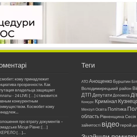
оментарі
Теги
смобет: кому принадлежит
Анощенко
Бурштин
АТО
Бі
ициатива прозрачности. Как
Ві
Володимирецький район
путация владельца защищает
Ді
ДТП
Депутати
платы - 24 LIVE: […] становится
Допомога
Кримінал
Кузнец
авным конкурентным
Конкурс
еимуществом. Космобет кому
Пол
Політика
Мензул
Освіта
инадлеж...
область
Рівненщина
Сесія
олошення про втрату документів –
відео
герой
зайнятості
де
омадське Місце Рівне: […]
ЕРЕЛО […]...
Знайшли помилк