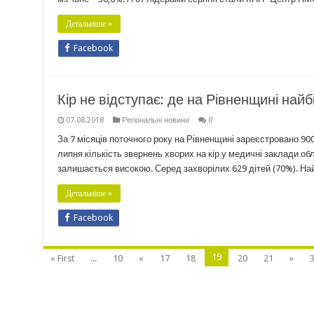
Детальніше »
Facebook
Кір не відступає: де на Рівненщині най
07.08.2018
Регіональні новини
0
За 7 місяців поточного року на Рівненщині зареєстровано 900 
липня кількість звернень хворих на кір у медичні заклади о
залишається високою. Серед захворілих 629 дітей (70%). 
Детальніше »
Facebook
19
« First
...
10
«
17
18
20
21
»