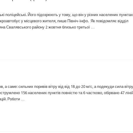
і поліцейські. Його підозрюють у тому, що він у різних населених пунктах
ікроавтобус у місцевого жителя, пише Північ-інфо. Як повідомляє відділ
оляна Свалявського району 2 жовтня близько третьої …
а саме: сильних поривів вітру від від 18 до 20 м/с, а подекуди сила вітр
еструмлено 156 населених пунктів повністю та 6 частково, обірвано 47 ліні
цій. Роботи …