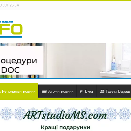
3 031 25 54
Регіональні новини
Атомні новини
Блог
Газета Вараш