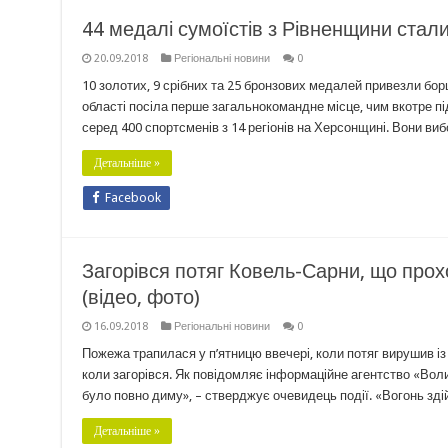
44 медалі сумоїстів з Рівненщини стал
20.09.2018
Регіональні новини
0
10 золотих, 9 срібних та 25 бронзових медалей привезли бор
області посіла перше загальнокомандне місце, чим вкотре пі
серед 400 спортсменів з 14 регіонів на Херсонщині. Вони в
Детальніше »
Facebook
Загорівся потяг Ковель-Сарни, що прох
(відео, фото)
16.09.2018
Регіональні новини
0
Пожежа трапилася у п’ятницю ввечері, коли потяг вирушив із 
коли загорівся. Як повідомляє інформаційне агентство «Воли
було повно диму», – стверджує очевидець події. «Вогонь зді
Детальніше »