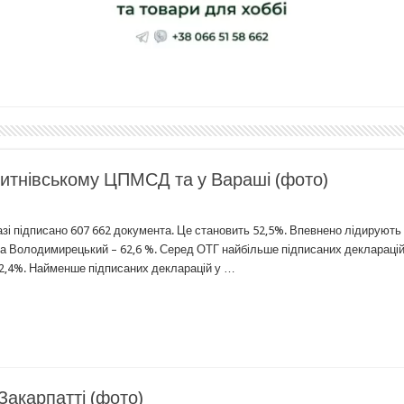
итнівському ЦПМСД та у Вараші (фото)
зі підписано 607 662 документа. Це становить 52,5%. Впевнено лідирують 
а Володимирецький – 62,6 %. Серед ОТГ найбільше підписаних декларацій
 82,4%. Найменше підписаних декларацій у …
Закарпатті (фото)