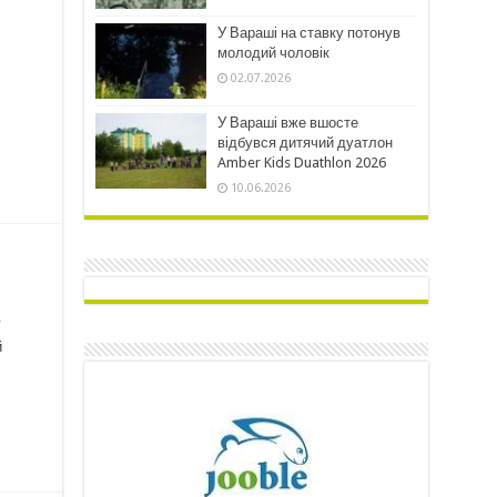
У Вараші на ставку потонув
молодий чоловік
02.07.2026
У Вараші вже вшосте
відбувся дитячий дуатлон
Amber Kids Duathlon 2026
10.06.2026
у
й