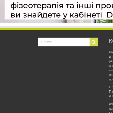
К
Ко
ин
ре
вы
гл
пр
пр
Ог
Гр
ДЖ
Ду
по