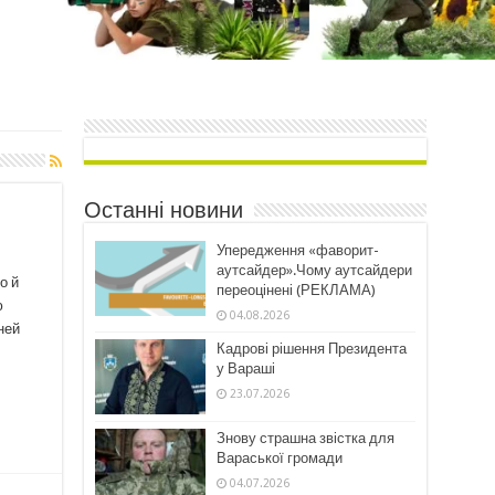
Останні новини
Упередження «фаворит-
аутсайдер».Чому аутсайдери
о й
переоцінені (РЕКЛАМА)
ю
04.08.2026
ней
Кадрові рішення Президента
у Вараші
23.07.2026
Знову страшна звістка для
Вараської громади
04.07.2026