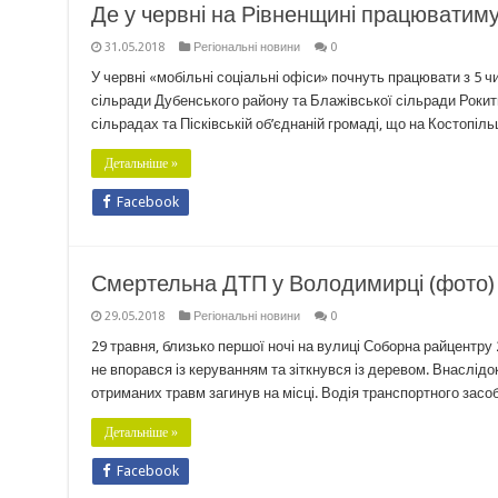
Де у червні на Рівненщині працюватиму
31.05.2018
Регіональні новини
0
У червні «мобільні соціальні офіси» почнуть працювати з 5
сільради Дубенського району та Блажівської сільради Рокитн
сільрадах та Пісківській об’єднаній громаді, що на Костопіль
Детальніше »
Facebook
Смертельна ДТП у Володимирці (фото)
29.05.2018
Регіональні новини
0
29 травня, близько першої ночі на вулиці Соборна райцентру
не впорався із керуванням та зіткнувся із деревом. Внаслід
отриманих травм загинув на місці. Водія транспортного зас
Детальніше »
Facebook