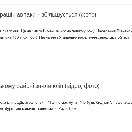
раші навпаки – збільшується (фото)
 293 особи. Це на 140 осіб менше, ніж на початку року. Населення Рівненс
льйона 160 тисяч осіб. Незначне збільшення населення серед міст області
ому районі зняли кліп (відео, фото)
 з Дніпра Дмитра Гонзи. – “Так не має бути”, “не будь бидлом”, – заклика
ісля бурштинокопачів, повідомляє РадіоТрек.