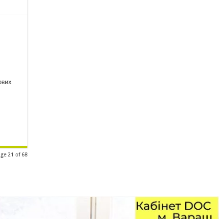
й
ових
ge 21 of 68