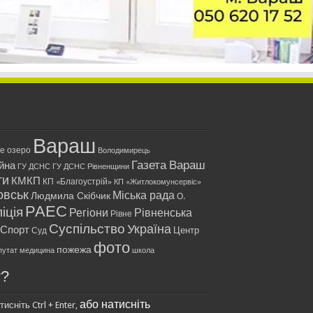
Вараш
ле озеро
Володимирець
Газета Вараш
йна
ГУ ДСНС
ГУ ДСНС Рівненщини
ти
КМКП
КП «Благоустрій»
КП «Житлокомунсервіс»
овськ
Міська рада
Людмила Скібчик
О.
РАЕС
іція
Регіони
Рівненська
Рівне
Суспільство
Україна
Спорт
Центр
Суд
фото
пожежа
путат
медицина
школа
у?
або натисніть
исніть Ctrl + Enter,