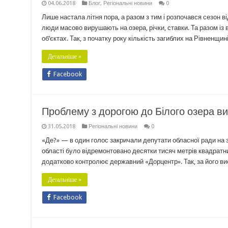
04.06.2018
Блог
,
Регіональні новини
0
Лише настала літня пора, а разом з тим і розпочався сезон 
люди масово вирушають на озера, річки, ставки. Та разом із
об’єктах. Так, з початку року кількість загиблих на Рівненщин
Детальніше »
Facebook
Проблему з дорогою до Білого озера ви
31.05.2018
Регіональні новини
0
«Де?» — в один голос закричали депутати обласної ради на з
області було відремонтовано десятки тисяч метрів квадратни
додатково контролює державний «Дорцентр». Так, за його ви
Детальніше »
Facebook