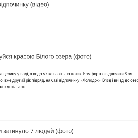
ідпочинку (відео)
уйся красою Білого озера (фото)
іцерину у воді, а вода м’яка навіть на дотик. Комфортно відпочити біля
вже другий рік підряд, на базі відпочинку «Холодок». В’їзд і виїзд до озе
кі є декількох …
и загинуло 7 людей (фото)