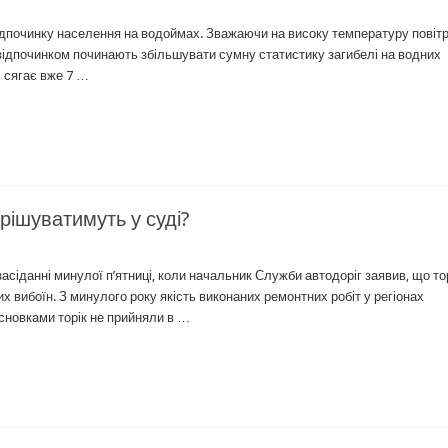
відпочинку населення на водоймах. Зважаючи на високу температуру повітр
 відпочинком починають збільшувати сумну статистику загибелі на водних
і сягає вже 7 …
рішуватимуть у суді?
асіданні минулої п’ятниці, коли начальник Служби автодоріг заявив, що тор
х вибоїн. З минулого року якість виконаних ремонтних робіт у регіонах
сновками торік не прийняли в …