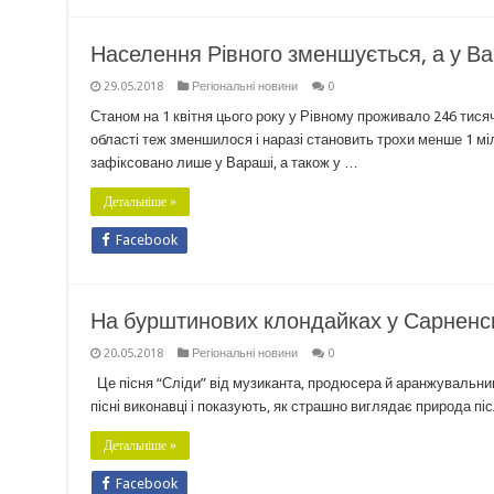
Населення Рівного зменшується, а у Ва
29.05.2018
Регіональні новини
0
Станом на 1 квітня цього року у Рівному проживало 246 тисяч
області теж зменшилося і наразі становить трохи менше 1 мі
зафіксовано лише у Вараші, а також у …
Детальніше »
Facebook
На бурштинових клондайках у Сарненськ
20.05.2018
Регіональні новини
0
Це пісня “Сліди” від музиканта, продюсера й аранжувальника
пісні виконавці і показують, як страшно виглядає природа п
Детальніше »
Facebook