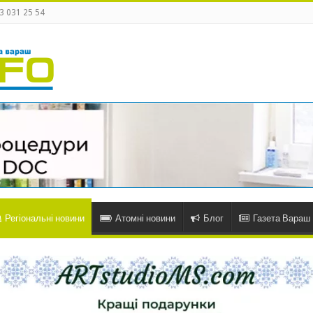
3 031 25 54
Регіональні новини
Атомні новини
Блог
Газета Вараш