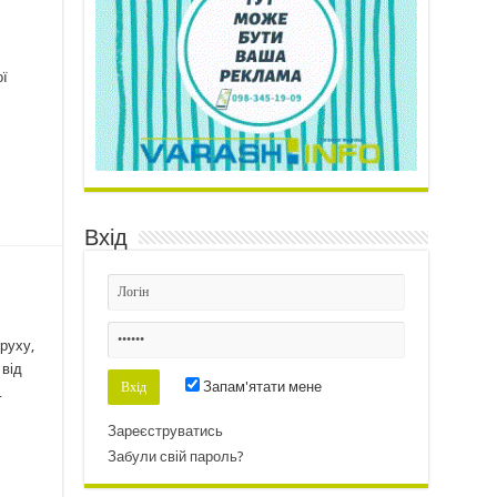
ої
Вхід
руху,
 від
Запам'ятати мене
…
Зареєструватись
Забули свій пароль?