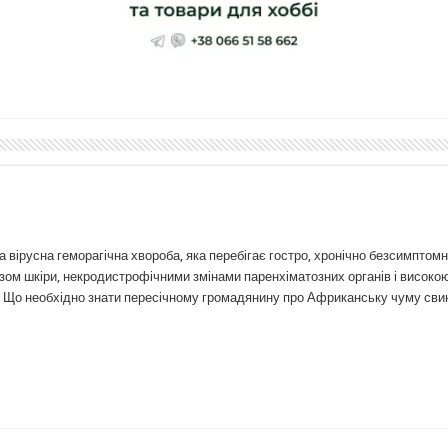
 вірусна геморагічна хвороба, яка перебігає гостро, хронічно безсимптомн
зом шкіри, некродистрофічними змінами паренхіматозних органів і високо
в. Що необхідно знати пересічному громадянину про Африканську чуму сви