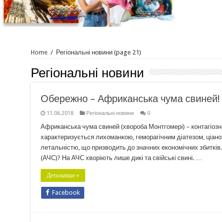
Home
/
Регіональні новини
(page 21)
Регіональні новини
Обережно – Африканська чума свиней!
11.06.2018
Регіональні новини
0
Африканська чума свиней (хвороба Монтгомері) – контагіозна
характеризується лихоманкою, геморагічним діатезом, ціано
летальністю, що призводить до значних економічних збиткі
(АЧС)? На АЧС хворіють лише дикі та свійські свині. …
Детальніше »
Facebook