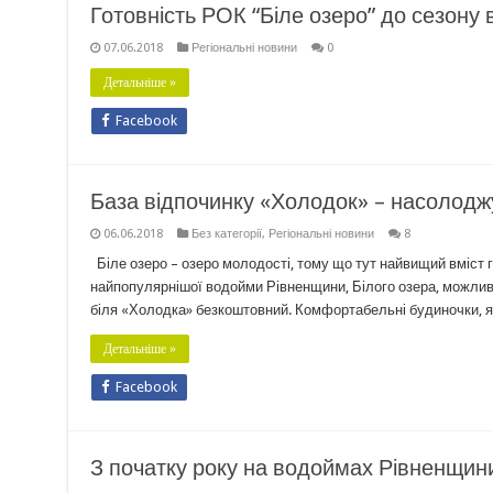
Готовність РОК “Біле озеро” до сезону в
07.06.2018
Регіональні новини
0
Детальніше »
Facebook
База відпочинку «Холодок» – насолодж
06.06.2018
Без категорії
,
Регіональні новини
8
Біле озеро – озеро молодості, тому що тут найвищий вміст гл
найпопулярнішої водойми Рівненщини, Білого озера, можливо, 
біля «Холодка» безкоштовний. Комфортабельні будиночки, я
Детальніше »
Facebook
З початку року на водоймах Рівненщин