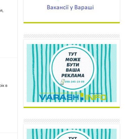
я,
ік в