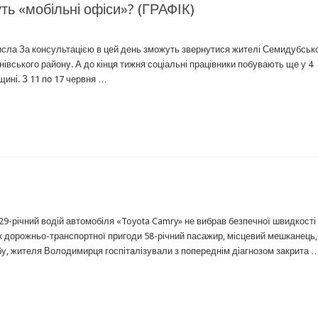
ть «мобільні офіси»? (ГРАФІК)
 числа За консультацією в цей день зможуть звернутися жителі Семидубськ
івського району. А до кінця тижня соціальні працівники побувають ще у 4
щині. З 11 по 17 червня …
 29-річний водій автомобіля «Toyota Camry» не вибрав безпечної швидкості 
ок дорожньо-транспортної пригоди 58-річний пасажир, місцевий мешканець,
обу, жителя Володимирця госпіталізували з попереднім діагнозом закрита 