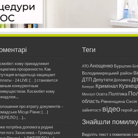
оментарі
Теги
смобет: кому принадлежит
Анощенко
Бурштин
АТО
Бі
ициатива прозрачности. Как
Ві
Володимирецький район
путация владельца защищает
Ді
ДТП
Депутати
платы - 24 LIVE: […] становится
Допомога
Кримінал
Кузнец
авным конкурентным
Конкурс
еимуществом. Космобет кому
Пол
Політика
Мензул
Освіта
инадлеж...
область
Рівненщина
Сесія
олошення про втрату документів –
відео
герой
зайнятості
де
омадське Місце Рівне: […]
ЕРЕЛО […]...
Знайшли помилк
же потрібна допомога родині
леглого Захисника – Громадське
Виділіть текст з помилкою і нат