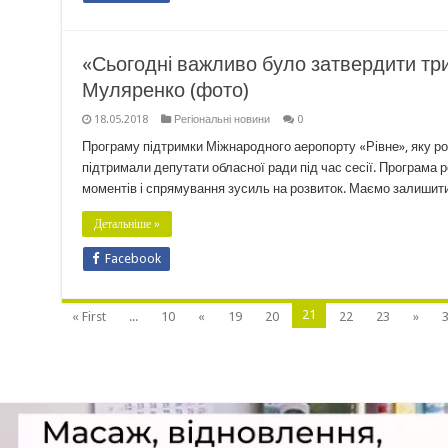
«Сьогодні важливо було затвердити три
Муляренко (фото)
18.05.2018
Регіональні новини
0
Програму підтримки Міжнародного аеропорту «Рівне», яку ро
підтримали депутати обласної ради під час сесії. Програма 
моментів і спрямування зусиль на розвиток. Маємо залишити
Детальніше »
Facebook
21
« First
...
10
«
19
20
22
23
»