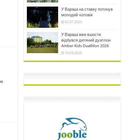
У Вараші на ставку потонув
молодий чоловік
02.07.2026
У Вараші вже вшосте
відбувся дитячий дуатлон
Amber Kids Duathlon 2026
10.06.2026
ра