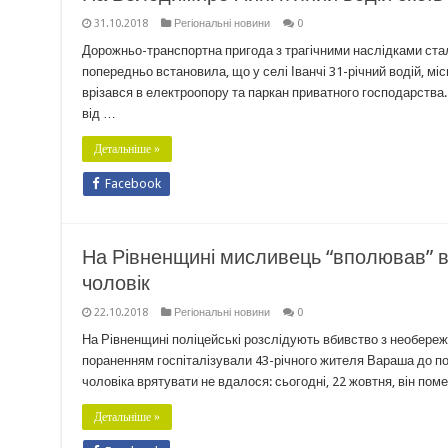
31.10.2018
Регіональні новини
0
Дорожньо-транспортна пригода з трагічними наслідками стал
попередньо встановила, що у селі Іванчі 31-річний водій, мі
врізався в електроопору та паркан приватного господарства.
від …
Детальніше »
Facebook
На Рівненщині мисливець “вполював” в
чоловік
22.10.2018
Регіональні новини
0
На Рівненщині поліцейські розслідують вбивство з необережн
пораненням госпіталізували 43-річного жителя Вараша до пол
чоловіка врятувати не вдалося: сьогодні, 22 жовтня, він пом
Детальніше »