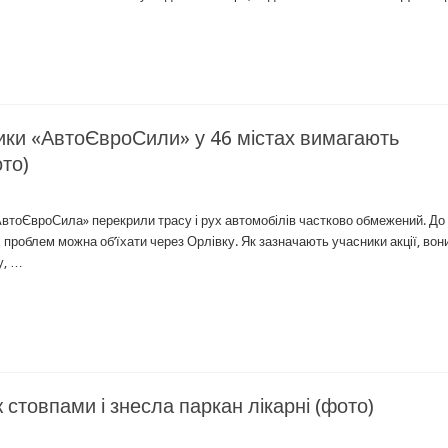
ики «АвтоЄвроСили» у 46 містах вимагають
ото)
«АвтоЄвроСила» перекрили трасу і рух автомобілів частково обмежений. До
 проблем можна об’їхати через Орлівку. Як зазначають учасники акції, вон
у, …
стовпами і знесла паркан лікарні (фото)