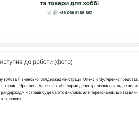
иступив до роботи (фото)
ону голова Рівненської облдержадміністрації Олексій Муляренко представ
ністрації – Ярослава Березюка. «Реформа децентралізації покладає велик
и райдержадміністрації буде багато викликів, але переконаний, що завдяки
ато хороших …