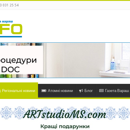
3 031 25 54
Регіональні новини
Атомні новини
Блог
Газета Вараш