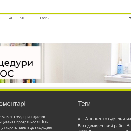
30
40
50
...
Last »
Pa
оментарі
Теги
смобет: кому принадлежит
Анощенко
Бурштин
АТО
Бі
ициатива прозрачности. Как
Ві
Володимирецький район
путация владельца защищает