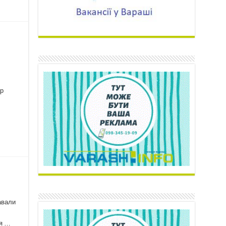
ар
авали
ця …