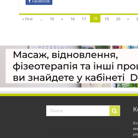
Facebook
18
« First
...
10
«
16
17
19
20
»
К
Ко
ин
ре