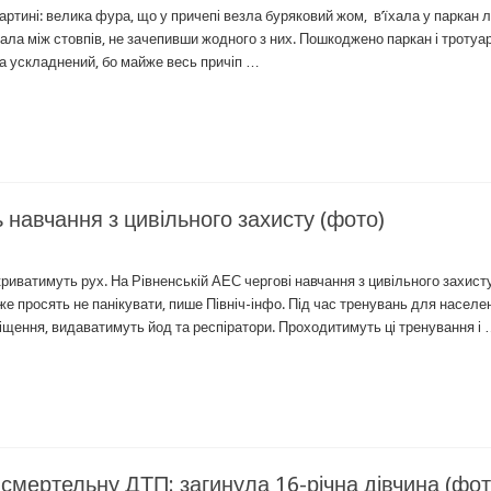
ині: велика фура, що у причепі везла буряковий жом, в’їхала у паркан лі
а між стовпів, не зачепивши жодного з них. Пошкоджено паркан і тротуар
ка ускладнений, бо майже весь причіп …
ь навчання з цивільного захисту (фото)
риватимуть рух. На Рівненській АЕС чергові навчання з цивільного захисту
е просять не панікувати, пише Північ-інфо. Під час тренувань для населе
щення, видаватимуть йод та респіратори. Проходитимуть ці тренування і
 смертельну ДТП: загинула 16-річна дівчина (фот