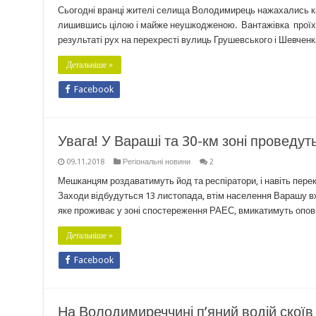
Сьогодні вранці жителі селища Володимирець нажахались карт
лишившись цілою і майже неушкодженою. Вантажівка проїхал
результаті рух на перехресті вулиць Грушевського і Шевчен
Детальніше »
Facebook
Увага! У Вараші та 30-км зоні проведут
09.11.2018
Регіональні новини
2
Мешканцям роздаватимуть йод та респіратори, і навіть перек
Заходи відбудуться 13 листопада, втім населення Варашу вж
яке проживає у зоні спостереження РАЕС, вмикатимуть опові
Детальніше »
Facebook
На Володимиреччині п’яний водій скоїв