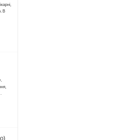
карні,
. В
.
ння,
 …
о)