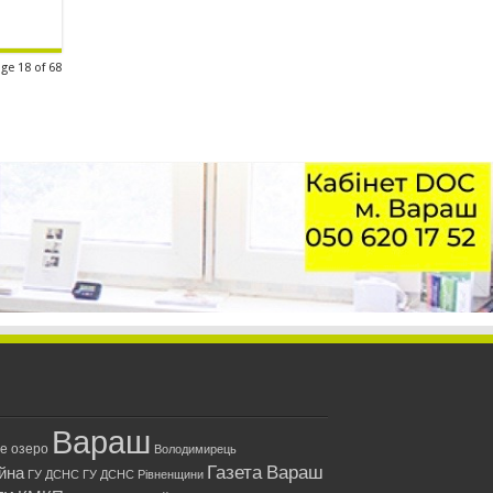
ge 18 of 68
Вараш
ле озеро
Володимирець
Газета Вараш
йна
ГУ ДСНС
ГУ ДСНС Рівненщини