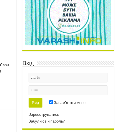
Вхід
 Сарн
и
Запам'ятати мене
Зареєструватись
Забули свій пароль?