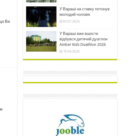
У Вараші на ставку потонув
молодий чоловік
кщо Ви
02.07.2026
У Вараші вже вшосте
відбувся дитячий дуатлон
Amber Kids Duathlon 2026
10.06.2026
им