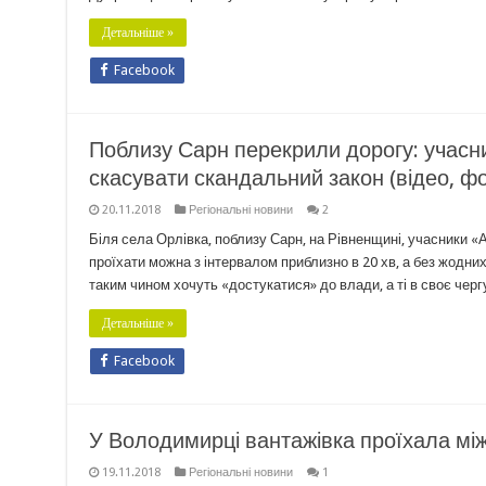
Детальніше »
Facebook
Поблизу Сарн перекрили дорогу: учасн
скасувати скандальний закон (відео, ф
20.11.2018
Регіональні новини
2
Біля села Орлівка, поблизу Сарн, на Рівненщині, учасники 
проїхати можна з інтервалом приблизно в 20 хв, а без жодних
таким чином хочуть «достукатися» до влади, а ті в своє черг
Детальніше »
Facebook
У Володимирці вантажівка проїхала між 
19.11.2018
Регіональні новини
1