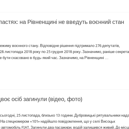
ластях: на Рівненщині не введуть воєнний стан
ежиму воєнного стану. Відповідне рішення підтримало 276 депутатів,
0 28 листопада 2018 року по 25 грудня 2018 року. Зазначимо, раніше секрет
бути скасовано в будь-який час. Зазначимо, на Рівненщині …
воє осіб загинули (відео, фото)
ьогодні, 25 листопада, близько 13 години. Дубровицькі рятувальники над
я. На спецномером «101» надійшло повідомлення, що у селі Висоцьк
й автомобіль FIAT. Загинули два пасажири, водій залишився живий. До міс