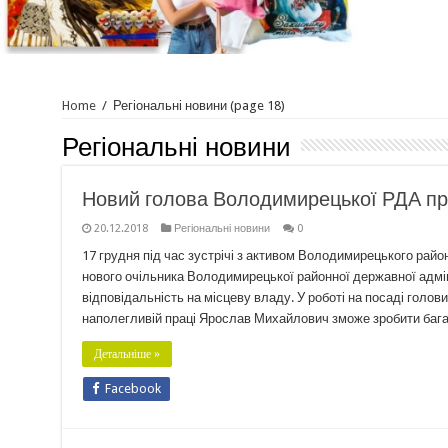
Home
/
Регіональні новини
(page 18)
Регіональні новини
Новий голова Володимирецької РДА пр
20.12.2018
Регіональні новини
0
17 грудня під час зустрічі з активом Володимирецького рай
нового очільника Володимирецької районної державної адмі
відповідальність на місцеву владу. У роботі на посаді голов
наполегливій праці Ярослав Михайлович зможе зробити баг
Детальніше »
Facebook