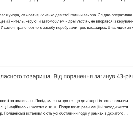
ася учора, 28 жовтня, близько дев’ятої години вечора. Слідчо-оперативна
сцевий житель, керуючи автомобілем «Opel Vectra», не впорався із керуван
 У салоні транспортного засобу перебували троє пасажирок. Внаслідок зіт
ласного товариша. Від поранення загинув 43-рі
ості на полюванні. Повідомлення про те, що до лікарні із вогнепальним
іції надійшло 21 жовтня о 18.30. Попри вжиті реанімаційні заходи життя
ер. Поліцейські встановлюють усі обставини події у рамках відкритого …