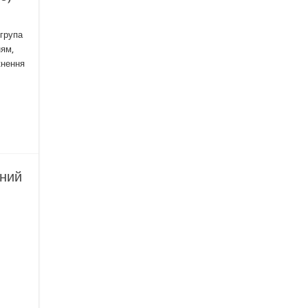
 група
ням,
кнення
чний