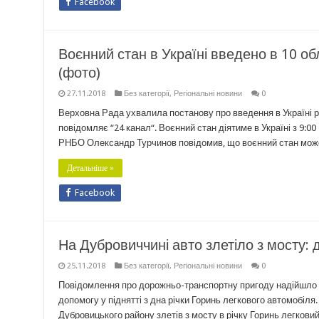
Facebook
Воєнний стан в Україні введено в 10 об
(фото)
27.11.2018
Без категорії
,
Регіональні новини
0
Верховна Рада ухвалила постанову про введення в Україні р
повідомляє “24 канал“. Воєнний стан діятиме в Україні з 9:0
РНБО Олександр Турчинов повідомив, що воєнний стан може 
Детальніше »
Facebook
На Дубровиччині авто злетіло з мосту: д
25.11.2018
Без категорії
,
Регіональні новини
0
Повідомлення про дорожньо-транспортну пригоду надійшло с
допомогу у піднятті з дна річки Горинь легкового автомобіл
Дубровицького району злетів з мосту в річку Горинь легкови