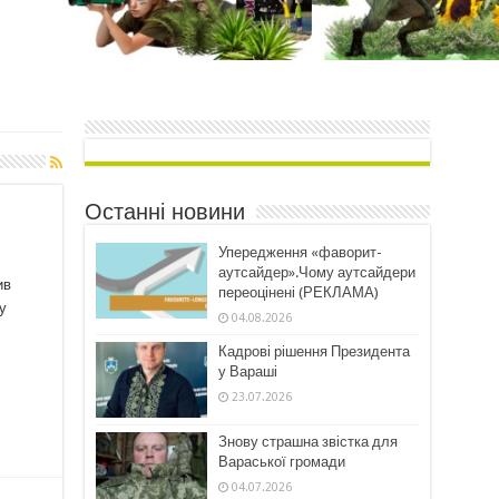
Останні новини
Упередження «фаворит-
аутсайдер».Чому аутсайдери
ив
переоцінені (РЕКЛАМА)
у
04.08.2026
Кадрові рішення Президента
у Вараші
23.07.2026
Знову страшна звістка для
Вараської громади
04.07.2026