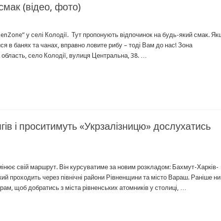
смак (відео, фото)
eenZone” у селі Колодії. Тут пропонують відпочинок на будь-який смак. Я
я в банях та чанах, вправно ловите рибу – тоді Вам до нас! Зона
область, село Колодії, вулиця Центральна, 38. …
гів і проситимуть «Укрзалізницю» дослухатись
мінює свій маршрут. Він курсуватиме за новим розкладом: Бахмут-Харків-
ий проходить через північні райони Рівненщини та місто Вараш. Раніше н
рам, щоб добратись з міста рівненських атомників у столиці, …