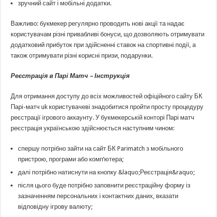
зручний сайт і мобільні додатки.
Важливо: букмекер регулярно проводить нові акції та надає
користувачам різні привабливі бонуси, що дозволяють отримувати
додатковий прибуток при здійсненні ставок на спортивні події, а
також отримувати різні корисні призи, подарунки.
Реєстрація в Парі Матч – Інструкція
Для отримання доступу до всіх можливостей офіційного сайту БК
Парі-матч uk користувачеві знадобитися пройти просту процедуру
реєстрації ігрового аккаунту. У букмекерській конторі Парі матч
реєстрація українською здійснюється наступним чином:
спершу потрібно зайти на сайт БК Parimatch з мобільного
пристрою, програми або комп’ютера;
далі потрібно натиснути на кнопку &laquo;Реєстрація&raquo;
після цього буде потрібно заповнити реєстраційну форму із
зазначенням персональних і контактних даних, вказати
відповідну ігрову валюту;