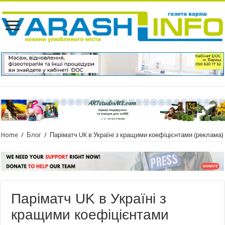
Home
/
Блог
/
Паріматч UK в Україні з кращими коефіцієнтами (реклама)
Паріматч UK в Україні з
кращими коефіцієнтами