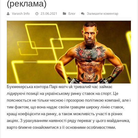
(реклама)
Varash Info
23.06.2021
Блог
Залишити коментар
Букмекерська контора Парі-матч uk тривалий час займає
лідируючі позиції на українському ринку ставок на спорт. Це
пояснюється не тільки чесною і прозорою політикою компанії, але і
тим фактом, що вона надає своїм гравцям широку лінію ставок,
кращі коефіцієнти на ринку, а також можливість участі в різних
акціях. З урахуванням наявності ряду переваг у цього майданчика,
варто ближче ознайомитися з її основними особливостями.