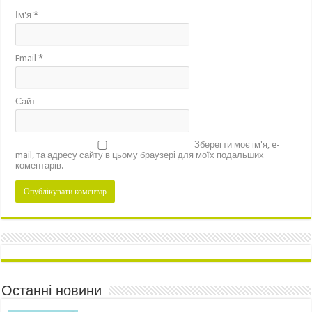
Ім'я
*
Email
*
Сайт
Зберегти моє ім'я, e-
mail, та адресу сайту в цьому браузері для моїх подальших
коментарів.
Останні новини