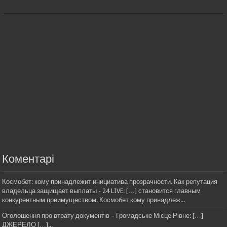
Коментарі
Космобет: кому принадлежит инициатива прозрачности. Как репутация
владельца защищает выплаты - 24 LIVE: […] становится главным
конкурентным преимуществом. Космобет кому принадлеж...
Оголошення про втрату документів – Громадське Місце Рівне: […]
ДЖЕРЕЛО […]...