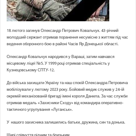
18 лютого загинув Олександр Петрович Ковальчук. 43-річний
молодший сержант отримав поранення несумісне з життям під час
ведення оборонного бою в районі Часів Яр Донецької області.
Олександр Ковальчук народився у Вараші, затим навчався
місцевому ліцеї №5. У 1999 році отримав спеціальність у
Кузнецовському СПТУ-12.
До війська захищати Україну та наш спокій Олександра Петровича
мобілізували у лютому 2023 року. Бойовий медик служив у 24-ій
окремій механізованій бригаді імені короля Данила. За час служби
отримав медаль «Захисники Сходу» від командира оперативно-
тактичного угрупування «Луганськ».
У
нашого захисника залишились батьки, дружина, син та донька.
Щирі співчуття рідним та близьким…