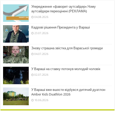
Упередження «фаворит-аутсайдер».Чому
аутсайдери переоцінені (РЕКЛАМА)
04.08.2026
Кадрові рішення Президента у Вараші
23.07.2026
Знову страшна звістка для Вараської громади
04.07.2026
У Вараші на ставку потонув молодий чоловік
02.07.2026
У Вараші вже вшосте відбувся дитячий дуатлон
Amber Kids Duathlon 2026
10.06.2026