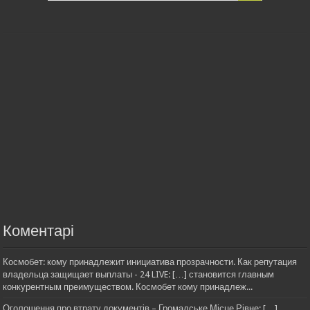
Коментарі
Космобет: кому принадлежит инициатива прозрачности. Как репутация
владельца защищает выплаты - 24 LIVE: […] становится главным
конкурентным преимуществом. Космобет кому принадлеж...
Оголошення про втрату документів – Громадське Місце Рівне: […]