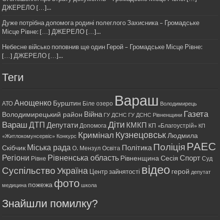
ДЖЕРЕЛО […]...
Дуже потрібна допомога родині полеглого Захисника – Громадське
Місце Рівне: […] ДЖЕРЕЛО […]...
Небесне військо поповнив ще один Герой – Громадське Місце Рівне:
[…] ДЖЕРЕЛО […]...
Теги
Вараш
Анощенко
Бурштин
АТО
Біле озеро
Володимирець
Газета
Війна
Володимирецький район
ГУ ДСНС
ГУ ДСНС Рівненщини
Діти
Вараш
ДТП
Депутати
КМКП
Допомога
КП «Благоустрій»
КП
Кримінал
Кузнецовськ
Людмила
«Житлокомунсервіс»
Конкурс
РАЕС
Поліція
Міська рада
Політика
Скібчик
О. Мензул
Освіта
Регіони
Рівненська область
Спорт
Рівненщина
Сесія
Рівне
Суд
відео
Суспільство
Україна
герой
Центр зайнятості
депутат
фото
пожежа
медицина
школа
Знайшли помилку?