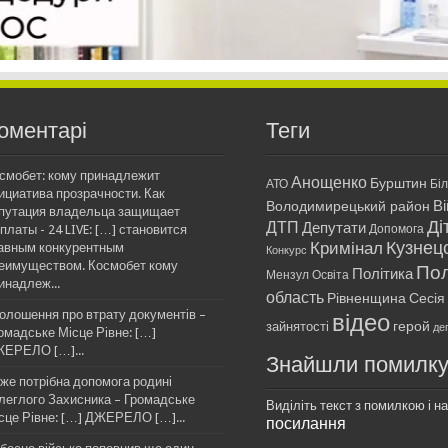
оментарі
Теги
смобет: кому принадлежит
Анощенко
Бурштин
АТО
Бі
ициатива прозрачности. Как
Ві
Володимирецький район
путация владельца защищает
Ді
ДТП
Депутати
платы - 24 LIVE: […] становится
Допомога
Кримінал
Кузнец
авным конкурентным
Конкурс
еимуществом. Космобет кому
Пол
Політика
Мензул
Освіта
инадлеж...
область
Рівненщина
Сесія
олошення про втрату документів –
відео
герой
зайнятості
де
омадське Місце Рівне: […]
ЕРЕЛО […]...
Знайшли помилк
же потрібна допомога родині
леглого Захисника – Громадське
Виділіть текст з помилкою і нат
сце Рівне: […] ДЖЕРЕЛО […]...
посилання