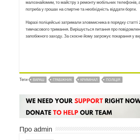
малознайомим, то майстру з ремонту мобільних телефонів, а 
потреба у грошах на спиртне та необхідність віддати борги.
Наразі поліцейські затримали зловмисника в порядку статті
тимчасового тримання. Вирішується питання про повідомлен
запобіжного заходу. За скоєне йому загрожує покарання у вид
Теги
ВАРАШ
ГРАБІЖНИК
КРИМІНАЛ
ПОЛІЦІЯ
Про admin