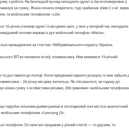
му з роботи. На безлюдній вулиці неподалік однієї із багатоповерхівок у
икнув за сумку. Жінка почала опиратися, тоді грабіжник збив її з ніг, вирв
ивень та мобільним телефоном «
LG
»
.
 16-річна учениця однієї із місцевих шкіл, у якої у вечірній час неподалік
, невідомий чоловік вирвав із рук мобільний телефон «Meizu».
альні провадження за статтею 186Кримінального кодексу України.
ашського ВП встановили особу зловмисника. Ним виявився 19-річний
та доставили до поліції. Коли працівники карного розшуку із ним зайшли 
зловмисника – 26-річну місцеву жительку. Як з’ясувалося, за годину до
рук жінки сумку з особистими речами, 200 гривнями і мобільним телефоном,
що парубок кількома днями раніше в лісопарковій зоні міста в аналогічний
її мобільним телефоном «Samsung J5».
ьні телефони. Останні він продавав у різний спосіб — то друзям, то