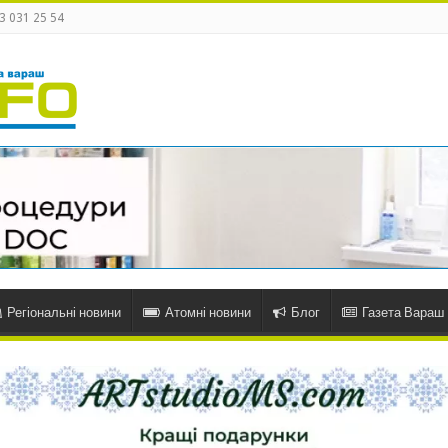
3 031 25 54
Регіональні новини
Атомні новини
Блог
Газета Вараш