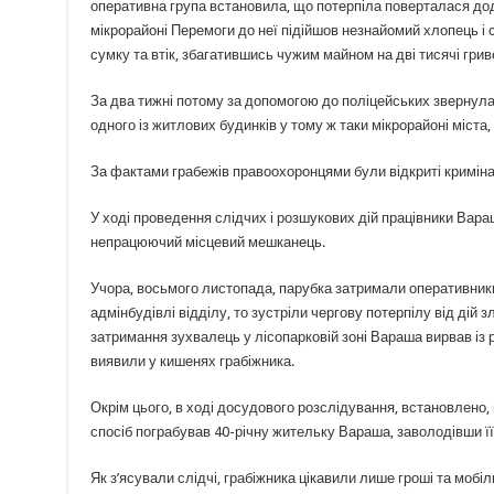
оперативна група встановила, що потерпіла поверталася додо
мікрорайоні Перемоги до неї підійшов незнайомий хлопець і см
сумку та втік, збагатившись чужим майном на дві тисячі гр
За два тижні потому за допомогою до поліцейських звернулася
одного із житлових будинків у тому ж таки мікрорайоні міста
За фактами грабежів правоохоронцями були відкриті кримін
У ході проведення слідчих і розшукових дій працівники Вар
непрацюючий місцевий мешканець.
Учора, восьмого листопада, парубка затримали оперативники 
адмінбудівлі відділу, то зустріли чергову потерпілу від дій 
затримання зухвалець у лісопарковій зоні Вараша вирвав із 
виявили у кишенях грабіжника.
Окрім цього, в ході досудового розслідування, встановлено, 
спосіб пограбував 40-річну жительку Вараша, заволодівши 
Як з’ясували слідчі, грабіжника цікавили лише гроші та мобіл