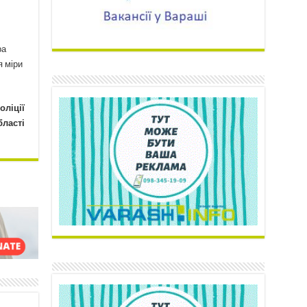
ра
я міри
оліції
бласті