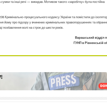
сумки та інші речі — викидав. Мотивом такого «заробітку» була постійна
 208 Кримінально-процесуального кодексу України та помістили до ізолято
ня йому про підозру у вчинених кримінальних правопорушеннях та обранн
і позбавлення волі на строк до шести років.
Варашський відділ п
ГУНП в Рівненській о