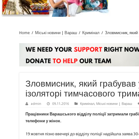
Home
/
Міські новини | Вараш
/
Кримінал
/
Зловмисник, який 
Зловмисник, який грабував 
ізоляторі тимчасового трим
admin
09.11.2016
Кримінал
,
Міські новини | Вараш
Працівники Варашського відділу поліції затримали граб
телефони у жінок.
19 жовтня пізно ввечері до відділу поліції надійшла заява 3