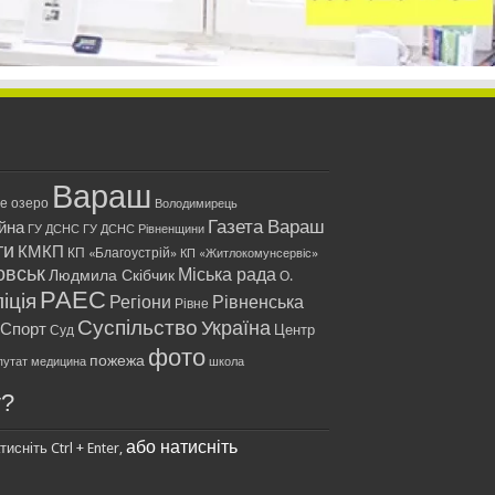
Вараш
ле озеро
Володимирець
Газета Вараш
йна
ГУ ДСНС
ГУ ДСНС Рівненщини
ти
КМКП
КП «Благоустрій»
КП «Житлокомунсервіс»
овськ
Міська рада
Людмила Скібчик
О.
РАЕС
іція
Регіони
Рівненська
Рівне
Суспільство
Україна
Спорт
Центр
Суд
фото
пожежа
путат
медицина
школа
у?
або натисніть
исніть Ctrl + Enter,