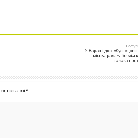
Наступ
У Вараші досі «Кузнецовс
міська рада». Бо місь
голова про
поля позначені
*