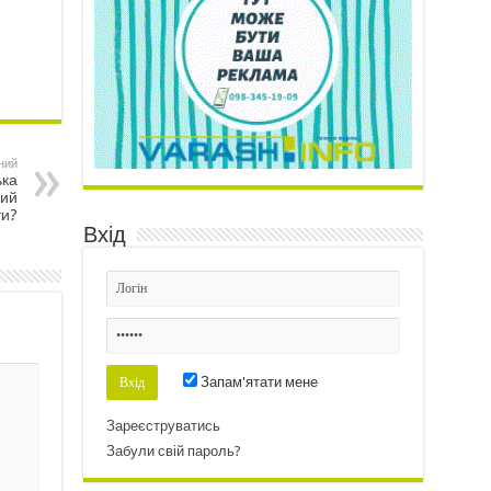
ний
ька
кий
ти?
Вхід
Запам'ятати мене
Зареєструватись
Забули свій пароль?