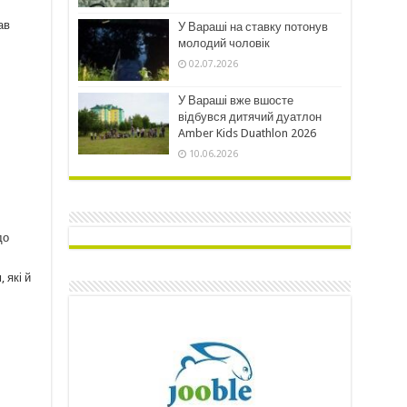
ав
У Вараші на ставку потонув
молодий чоловік
02.07.2026
У Вараші вже вшосте
відбувся дитячий дуатлон
Amber Kids Duathlon 2026
10.06.2026
до
 які й