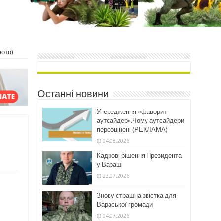
фото)
Останні новини
Упередження «фаворит-
аутсайдер».Чому аутсайдери
переоцінені (РЕКЛАМА)
04.08.2026
Кадрові рішення Президента
у Вараші
23.07.2026
Знову страшна звістка для
Вараської громади
04.07.2026