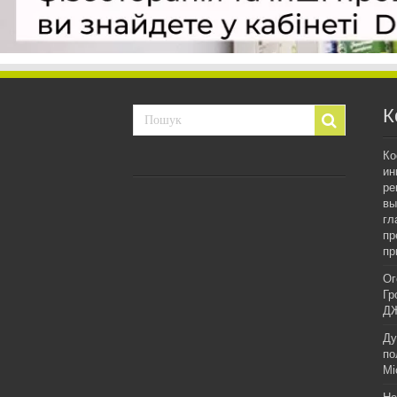
К
Ко
ин
ре
вы
гл
пр
пр
Ог
Гр
ДЖ
Ду
по
Мі